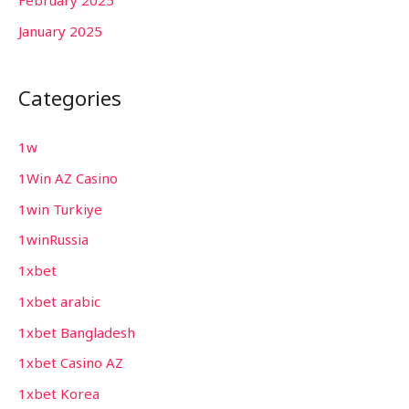
January 2025
Categories
1w
1Win AZ Casino
1win Turkiye
1winRussia
1xbet
1xbet arabic
1xbet Bangladesh
1xbet Casino AZ
1xbet Korea