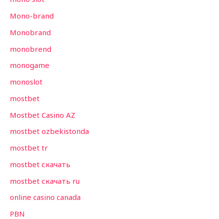
Mono-brand
Monobrand
monobrend
monogame
monoslot
mostbet
Mostbet Casino AZ
mostbet ozbekistonda
mostbet tr
mostbet скачать
mostbet скачать ru
online casino canada
PBN