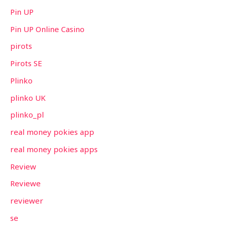
Pin UP
Pin UP Online Casino
pirots
Pirots SE
Plinko
plinko UK
plinko_pl
real money pokies app
real money pokies apps
Review
Reviewe
reviewer
se