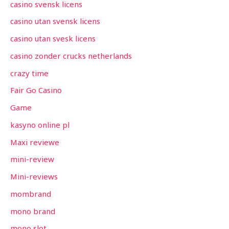
casino svensk licens
casino utan svensk licens
casino utan svesk licens
casino zonder crucks netherlands
crazy time
Fair Go Casino
Game
kasyno online pl
Maxi reviewe
mini-review
Mini-reviews
mombrand
mono brand
mono slot