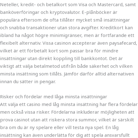
Neteller, kredit- och betalkort som Visa och Mastercard, samt
banköverföringar och kryptovalutor. E-plånböcker är
populära eftersom de ofta tillåter mycket små insättningar
och snabba transaktioner utan stora avgifter. Kreditkort kan
ibland ha något högre minimigränser, men är fortfarande ett
flexibelt alternativ. Vissa casinon accepterar även paysafecard,
vilket är ett förbetalt kort som passar bra för mindre
insättningar utan direkt koppling till bankkontot. Det är
viktigt att välja betalmetod utifrån både säkerhet och vilken
minsta insättning som tillåts. Jämför därför alltid alternativen
innan du sätter in pengar.
Risker och fördelar med låga minsta insättningar
Att välja ett casino med låg minsta insättning har flera fördelar
men också vissa risker. Fördelarna inkluderar möjligheten att
prova casinot utan att riskera stora summor, vilket är särskilt
bra om du är ny spelare eller vill testa nya spel. En låg
insättning kan även underlätta för dig att spela ansvarsfullt