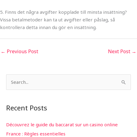
5. Finns det några avgifter kopplade till minsta insättning?
Vissa betalmetoder kan ta ut avgifter eller påslag, så
kontrollera detta innan du gör en insättning.
←
Previous Post
Next Post
→
S
e
a
Recent Posts
r
c
Découvrez le guide du baccarat sur un casino online
h
France : Règles essentielles