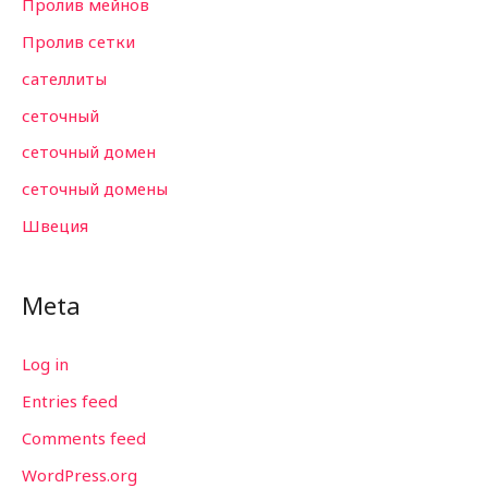
Пролив мейнов
Пролив сетки
сателлиты
сеточный
сеточный домен
сеточный домены
Швеция
Meta
Log in
Entries feed
Comments feed
WordPress.org