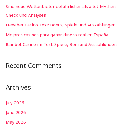
f
Sind neue Wettanbieter gefährlicher als alte? Mythen-
o
Check und Analysen
r
Hexabet Casino Test: Bonus, Spiele und Auszahlungen
:
Mejores casinos para ganar dinero real en España
Rainbet Casino im Test: Spiele, Boni und Auszahlungen
Recent Comments
Archives
July 2026
June 2026
May 2026