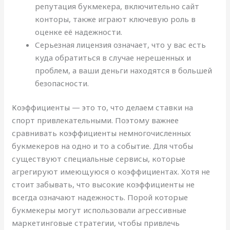
репутация букмекера, включительно сайт
конторы, также играют ключевую роль в
оценке её надежности.
Серьезная лицензия означает, что у вас есть
куда обратиться в случае нерешенных и
проблем, а ваши деньги находятся в большей
безопасности.
Коэффициенты — это то, что делаем ставки на
спорт привлекательными. Поэтому важнее
сравнивать коэффициенты немногочисленных
букмекеров на одно и то а событие. Для чтобы
существуют специальные сервисы, которые
агрегируют имеющуюся о коэффициентах. Хотя не
стоит забывать, что высокие коэффициенты не
всегда означают надежность. Порой которые
букмекеры могут использовали агрессивные
маркетинговые стратегии, чтобы привлечь