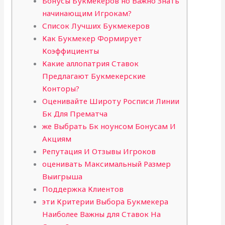
Бонусы Букмекеров но Важно Знать
начинающим Игрокам?
Список Лучших Букмекеров
Как Букмекер Формирует
Коэффициенты
Какие аллопатрия Ставок
Предлагают Букмекерские
Конторы?
Оценивайте Широту Росписи Линии
Бк Для Прематча
же Выбрать Бк ноунсом Бонусам И
Акциям
Репутация И Отзывы Игроков
оценивать Максимальный Размер
Выигрыша
Поддержка Клиентов
эти Критерии Выбора Букмекера
Наиболее Важны для Ставок На