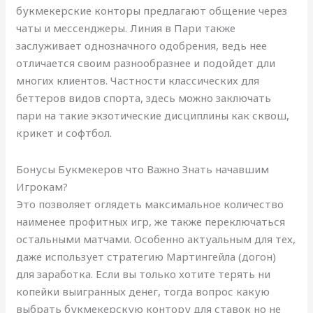
букмекерские конторы предлагают общение через
чаты и мессенджеры. Линия в Пари также
заслуживает однозначного одобрения, ведь нее
отличается своим разнообразнее и подойдет дли
многих клиентов. Частности классических для
беттеров видов спорта, здесь можно заключать
пари на такие экзотические дисциплины как сквош,
крикет и софтбол.
Бонусы Букмекеров что Важно Знать начавшим
Игрокам?
Это позволяет оглядеть максимальное количество
наименее профитных игр, же также переключаться
остальными матчами. Особенно актуальным для тех,
даже использует стратегию Мартингейла (догон)
для заработка. Если вы только хотите терять ни
копейки выигранных денег, тогда вопрос какую
выбрать букмекерскую контору для ставок но не