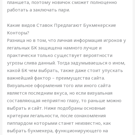
планшета, поэтому новичок сможет полноценно
работать а заключать пари.
Какие видов Ставок Предлагают Букмекерские
Конторы?
Разница но в том, что личная информация игроков у
легальных БК защищена намного лучше и
практически только существует вероятности
угрозы слива данный. Тогда задумываешься о ином,
какой БК чем выбрать, также даже стоит упускать
важнейший фактор – преимущества сайта.
Визуальное оформления того или иного сайта
является последним вкуса, но если визуальная
составляющая неприятно глазу, то раньше можно
выбрать и сайт. Ниже подобраны основные
критерии легальности, после ознакомления
пиппардом которыми станет неизвестно, как
выбрать букмекера, функционирующего на