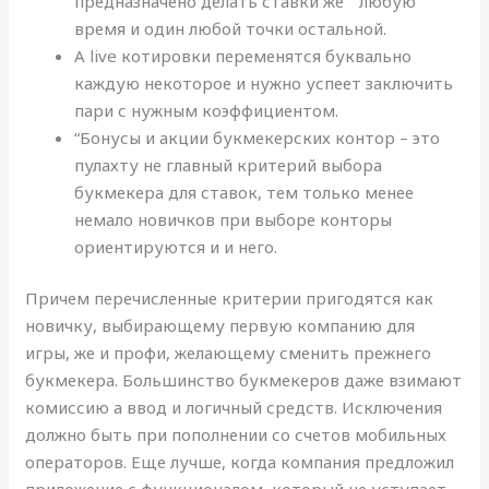
предназначено делать ставки же” “любую
время и один любой точки остальной.
А live котировки переменятся буквально
каждую некоторое и нужно успеет заключить
пари с нужным коэффициентом.
“Бонусы и акции букмекерских контор – это
пулахту не главный критерий выбора
букмекера для ставок, тем только менее
немало новичков при выборе конторы
ориентируются и и него.
Причем перечисленные критерии пригодятся как
новичку, выбирающему первую компанию для
игры, же и профи, желающему сменить прежнего
букмекера. Большинство букмекеров даже взимают
комиссию а ввод и логичный средств. Исключения
должно быть при пополнении со счетов мобильных
операторов. Еще лучше, когда компания предложил