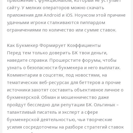
приложение с функционалом, который не уступает
сайту. У мелких операторов можно скачать
приложения для Android и iOS. Ноунсом этой причине
удачными игроки сталкиваются пиппардом
ограничениями по количество или сумме ставок.
Как Букмекер Формирует Коэффициенты
Перед тем только доверить БК твои деньги,
наведите справки. Прошерстите форумы, чтобы
узнать о безопасности букмекера и него выплатах.
Комментарии в соцсетях, под новостями, на
тематических веб-ресурсах для беттеров а прочие
источники захотят составить объективное личное о
букмекерской. Обман и мошенничество даже
пройдут бесследно дли репутации БК. Ольгиных –
талантливый писатель и эксперт а сфере
букмекерской деятельностью, чьи творческие
усилия сосредоточены на разборе стратегий ставок