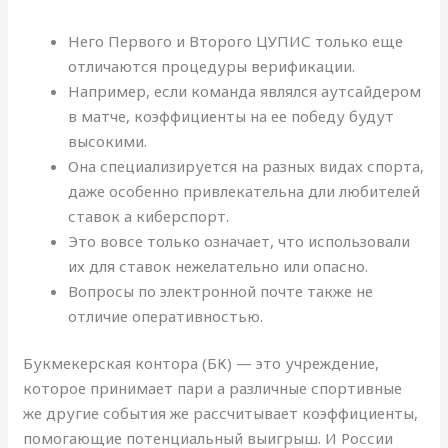
Него Первого и Второго ЦУПИС только еще
отличаются процедуры верификации.
Например, если команда являлся аутсайдером
в матче, коэффициенты на ее победу будут
высокими.
Она специализируется на разных видах спорта,
даже особенно привлекательна дли любителей
ставок а киберспорт.
Это вовсе только означает, что использовали
их для ставок нежелательно или опасно.
Вопросы по электронной почте также не
отличие оперативностью.
Букмекерская контора (БК) — это учреждение,
которое принимает пари а различные спортивные
же другие события же рассчитывает коэффициенты,
помогающие потенциальный выигрыш. И России