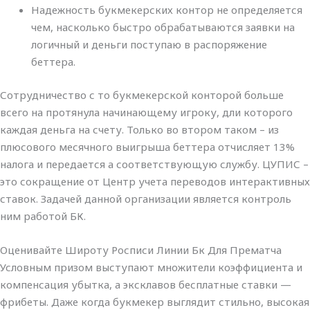
Надежность букмекерских контор не определяется
чем, насколько быстро обрабатываются заявки на
логичный и деньги поступаю в распоряжение
беттера.
Сотрудничество с то букмекерской конторой больше
всего на протянула начинающему игроку, дли которого
каждая деньга на счету. Только во втором таком – из
плюсового месячного выигрыша беттера отчисляет 13%
налога и передается а соответствующую службу. ЦУПИС –
это сокращение от Центр учета переводов интерактивных
ставок. Задачей данной организации является контроль
ним работой БК.
Оценивайте Широту Росписи Линии Бк Для Прематча
Условным призом выступают множители коэффициента и
компенсация убытка, а эксклавов бесплатные ставки —
фрибеты. Даже когда букмекер выглядит стильно, высокая