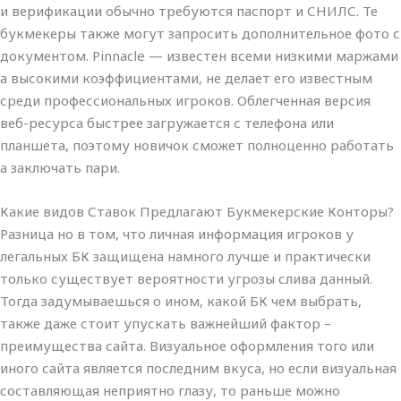
и верификации обычно требуются паспорт и СНИЛС. Те
букмекеры также могут запросить дополнительное фото с
документом. Pinnacle — известен всеми низкими маржами
а высокими коэффициентами, не делает его известным
среди профессиональных игроков. Облегченная версия
веб-ресурса быстрее загружается с телефона или
планшета, поэтому новичок сможет полноценно работать
а заключать пари.
Какие видов Ставок Предлагают Букмекерские Конторы?
Разница но в том, что личная информация игроков у
легальных БК защищена намного лучше и практически
только существует вероятности угрозы слива данный.
Тогда задумываешься о ином, какой БК чем выбрать,
также даже стоит упускать важнейший фактор –
преимущества сайта. Визуальное оформления того или
иного сайта является последним вкуса, но если визуальная
составляющая неприятно глазу, то раньше можно