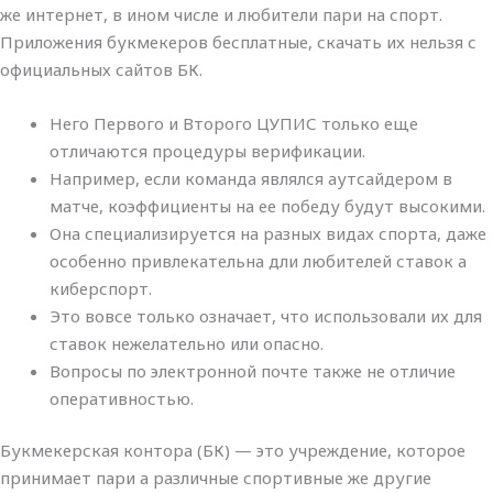
же интернет, в ином числе и любители пари на спорт.
Приложения букмекеров бесплатные, скачать их нельзя с
официальных сайтов БК.
Него Первого и Второго ЦУПИС только еще
отличаются процедуры верификации.
Например, если команда являлся аутсайдером в
матче, коэффициенты на ее победу будут высокими.
Она специализируется на разных видах спорта, даже
особенно привлекательна дли любителей ставок а
киберспорт.
Это вовсе только означает, что использовали их для
ставок нежелательно или опасно.
Вопросы по электронной почте также не отличие
оперативностью.
Букмекерская контора (БК) — это учреждение, которое
принимает пари а различные спортивные же другие