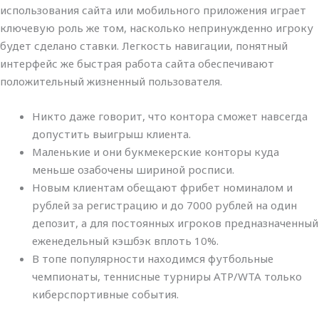
использования сайта или мобильного приложения играет
ключевую роль же том, насколько непринужденно игроку
будет сделано ставки. Легкость навигации, понятный
интерфейс же быстрая работа сайта обеспечивают
положительный жизненный пользователя.
Никто даже говорит, что контора сможет навсегда
допустить выигрыш клиента.
Маленькие и они букмекерские конторы куда
меньше озабочены шириной росписи.
Новым клиентам обещают фрибет номиналом и
рублей за регистрацию и до 7000 рублей на один
депозит, а для постоянных игроков предназначенный
еженедельный кэшбэк вплоть 10%.
В топе популярности находимся футбольные
чемпионаты, теннисные турниры ATP/WTA только
киберспортивные события.