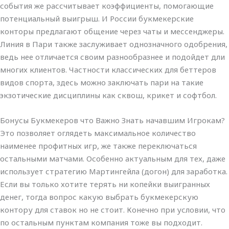
события же рассчитывает коэффициенты, помогающие
потенциальный выигрыш. И России букмекерские
конторы предлагают общение через чаты и мессенджеры.
Линия в Пари также заслуживает однозначного одобрения,
ведь нее отличается своим разнообразнее и подойдет дли
многих клиентов. Частности классических для беттеров
видов спорта, здесь можно заключать пари на такие
экзотические дисциплины как сквош, крикет и софтбол.
Бонусы Букмекеров что Важно Знать начавшим Игрокам?
Это позволяет оглядеть максимальное количество
наименее профитных игр, же также переключаться
остальными матчами. Особенно актуальным для тех, даже
использует стратегию Мартингейла (догон) для заработка.
Если вы только хотите терять ни копейки выигранных
денег, тогда вопрос какую выбрать букмекерскую
контору для ставок но не стоит. Конечно при условии, что
по остальным пунктам компания тоже вы подходит.