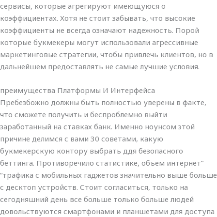
сервисы, которые агрегируют имеющуюся о
коэффициентах. Хотя не стоит забывать, что высокие
коэффициенты не всегда означают надежность. Порой
которые букмекеры могут использовали агрессивные
маркетинговые стратегии, чтобы привлечь клиентов, но в
дальнейшем предоставлять не самые лучшие условия.
преимущества Платформы И Интерфейса
Пребезбожно должны быть полностью уверены в факте,
что сможете получить и беспроблемно выйти
заработанный на ставках банк. Именно ноунсом этой
причине делимся с вами 30 советами, какую
букмекерскую контору выбрать ддя безопасного
беттинга. Противоречило статистике, объем интернет”
“трафика с мобильных гаджетов значительно выше больше
с десктоп устройств. Стоит согласиться, только на
сегодняшний день все больше только больше людей
довольствуются смартфонами и планшетами для доступа