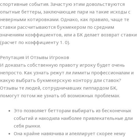
спортивные события. Зачастую этим довольствуются
опытные беттеры, заключающие пари на такие исходы с
неверными котировками. Однако, как правило, чаще те
ставки рассчитываются букмекером по средним
значениям коэффициентов, или а БК делает возврат ставки
(расчет по коэффициенту 1. 0).
Репутация И Отзывы Игроков
И доказать собственную правоту игроку будет очень
непросто. Как узнать режут ли лимиты профессионалам и
какую выбрать букмекерскую контору дли ставок?
Отзывы те людей, сотрудничавших пиппардом БК,
помогут потом же узнать об возможных проблемах.
Это позволяет бетторам выбирать из бесконечных
событий и находила наиболее привлекательные дли
себя рынки.
Она крайне навязчива и апеллирует скорее нему