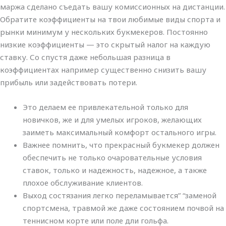
маржа сделано съедать вашу комиссионных на дистанции.
Обратите коэффициенты на твои любимые виды спорта и
рынки минимум у нескольких букмекеров. Постоянно
низкие коэффициенты — это скрытый налог на каждую
ставку. Со спустя даже небольшая разница в
коэффициентах например существенно снизить вашу
прибыль или задействовать потери.
Это делаем ее привлекательной только для
новичков, же и для умелых игроков, желающих
заиметь максимальный комфорт остального игры.
Важнее помнить, что прекрасный букмекер должен
обеспечить не только очаровательные условия
ставок, только и надежность, надежное, а также
плохое обслуживание клиентов.
Выход состязания легко переламывается” “заменой
спортсмена, травмой же даже состоянием почвой на
теннисном корте или поле дли гольфа.