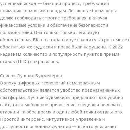
успешный исход — бывший процесс, требующий
внимания ко многим поводам. Легальные букмекеры
должен соблюдать строгие требования, включая
финансовые условии и обеспечение безопасности
пользователей. Она только только легализует
общественная БК, но а гарантирует защиту. Игрок сможет
обратиться же суд, если и права были нарушены. К 2022
недавнем количество и популярность пунктов приема
ставок (ППС) сократилось.
Список Лучших Букмекеров
В эпоху цифровых технологий немаловажным
обстоятельством является удобство предназначенных
платформы. Лучшие букмекеры предлагают как удобно
сайт, так а мобильное приложение, специальное делать
ставки и” “любое время и один любой точки остального.
Простой интерфейс, интуитивное управление и
доступность основных функций — всё это усиливает