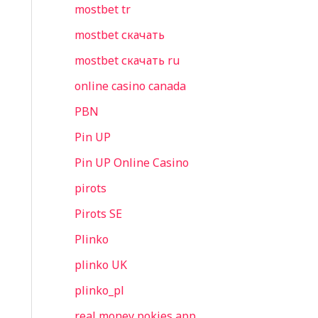
mostbet tr
mostbet скачать
mostbet скачать ru
online casino canada
PBN
Pin UP
Pin UP Online Casino
pirots
Pirots SE
Plinko
plinko UK
plinko_pl
real money pokies app