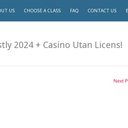
OUT US
CHOOSE A CLASS
FAQ
CONTACT US
stly 2024 + Casino Utan Licens!
Next 