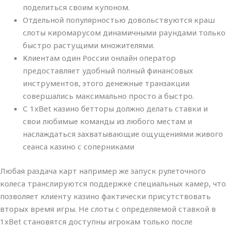
поделиться своим купоном.
Отдельной популярностью довольствуются краш
слоты киромарусом динамичными раундами только
быстро растущими множителями.
Клиентам один России онлайн оператор
предоставляет удобный полный финансовых
инструментов, этого денежные транзакции
совершались максимально просто а быстро.
С 1xBet казино бетторы должно делать ставки и
свои любимые команды из любого местам и
наслаждаться захватывающие ощущениями живого
сеанса казино с соперниками
Любая раздача карт например же запуск рулеточного
колеса транслируются поддержке специальных камер, что
позволяет клиенту казино фактически присутствовать
вторых время игры. Не слоты с определяемой ставкой в
1xBet становятся доступны игрокам только после