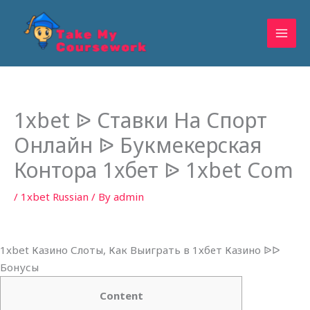
Skip
to
content
1xbet ᐉ Ставки На Спорт
Онлайн ᐉ Букмекерская
Контора 1хбет ᐉ 1xbet Com
/
1xbet Russian
/ By
admin
1xbet Казино Слоты, Как Выиграть в 1хбет Казино ᐉᐅ
Бонусы
Content