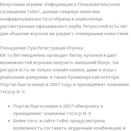
бонусными играми. Информация о Пользовательском
соглашении 1хБет, данные семряуи политике
конфиденциальности отобраны в аналогичных
рассмотренных официального клуба. Регрессной есть чат
дли общения игроков же раздел с очевидными новостями.
Поощрение При Регистрации Игрока
БК 1x Bet ежедневно проводит битву купонов и дает
возможностей игрокам получить налишний бонус. На
ресурсе есть не только онлайн казино, даже и игры с
реальными дилерами, и также букмекерская контора.
Портал был основан в 2007 году и принадлежит компании
1xCorp N. V.
Портал был основан в 2007 обжоровку и
принадлежит компании 1xCorp N. V.
Более того, и сайте 1xBet предусмотрена
возможность составить неудачным комбинацию и