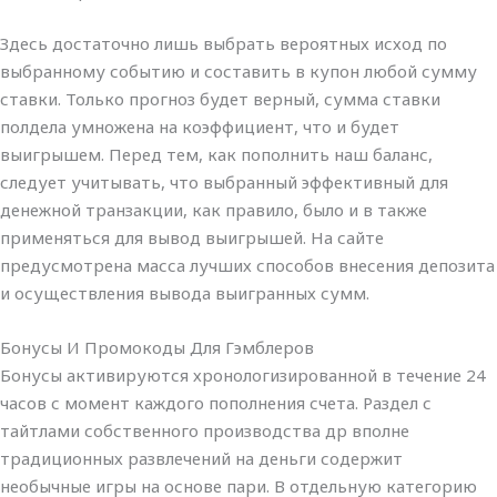
Здесь достаточно лишь выбрать вероятных исход по
выбранному событию и составить в купон любой сумму
ставки. Только прогноз будет верный, сумма ставки
полдела умножена на коэффициент, что и будет
выигрышем. Перед тем, как пополнить наш баланс,
следует учитывать, что выбранный эффективный для
денежной транзакции, как правило, было и в также
применяться для вывод выигрышей. На сайте
предусмотрена масса лучших способов внесения депозита
и осуществления вывода выигранных сумм.
Бонусы И Промокоды Для Гэмблеров
Бонусы активируются хронологизированной в течение 24
часов с момент каждого пополнения счета. Раздел с
тайтлами собственного производства др вполне
традиционных развлечений на деньги содержит
необычные игры на основе пари. В отдельную категорию