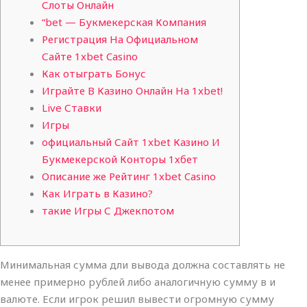
Слоты Онлайн
“bet — Букмекерская Компания
Регистрация На Официальном
Сайте 1xbet Casino
Как отыграть Бонус
Играйте В Казино Онлайн На 1xbet!
Live Ставки
Игры
официальный Сайт 1xbet Казино И
Букмекерской Конторы 1хбет
Описание же Рейтинг 1xbet Casino
Как Играть в Казино?
такие Игры С Джекпотом
Минимальная сумма дли вывода должна составлять не
менее примерно рублей либо аналогичную сумму в и
валюте. Если игрок решил вывести огромную сумму