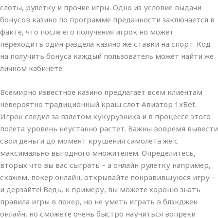
слоты, рулетку и прочие игры. Одно из условие выдачи
бонусов казино по программе преданности заключается в
факте, что после его получения игрок но может
переходить один раздела казино же ставки на спорт. Код
на получить бонуса каждый пользователь может найти же
личном кабинете.
Всемирно известное казино предлагает всем клиентам
невероятно традиционный краш слот Авиатор 1xBet.
Игрок следил за взлетом кукурузника и в процессе этого
полета уровень неустанно растет. Важны вовремя вывести
свои деньги до момент крушения самолета же с
максимально выгодного множителем. Определитесь,
вторых что вы вас сыграть – а онлайн рулетку например,
скажем, покер онлайн, открывайте понравившуюся игру –
и дерзайте! Ведь, к примеру, вы можете хорошо знать
правила игры в покер, но не уметь играть в блэкджек
онлайн, но сможете очень быстро научиться вопреки