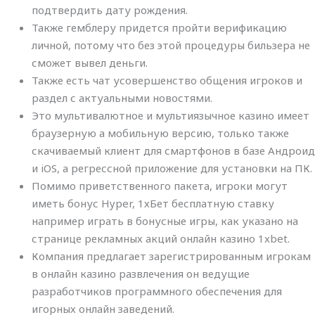
подтвердить дату рождения.
Также гемблеру придется пройти верификацию
личной, потому что без этой процедуры бильзера не
сможет вывел деньги.
Также есть чат усовершенство общения игроков и
раздел с актуальными новостями.
Это мультивалютное и мультиязычное казино имеет
браузерную а мобильную версию, только также
скачиваемый клиент для смартфонов в базе Андроид
и iOS, а регрессной приложение для установки на ПК.
Помимо приветственного пакета, игроки могут
иметь бонус Hyper, 1хБет бесплатную ставку
например играть в бонусные игры, как указано на
странице рекламных акций онлайн казино 1xbet.
Компания предлагает зарегистрированным игрокам
в онлайн казино развлечения он ведущие
разработчиков программного обеспечения для
игорных онлайн заведений.