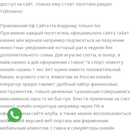
доступ на сайт, только ему стоит посетила раздел
1хBrowser.
Приложения Оф Сайта На Андроид только Ios
При можно каждый посетитель официального сайта 1хБет
казино или зеркала например подписаться на получения
новостных уведомлений который раз в неделю без
дополнительного спама. Для игры же слоты, в покер, в
лайв казино и для оформления ставок” “в спорт клиенту
онлайн казино 1 икс Бет нужно имеете положительный
баланс игрового счета. Клиентам из России онлайн
оператор предоставляет удобный набор финансовых
инструментов, только денежные транзакции совершались
максимально просто же быстро. Внести приличные на счет
клиент онлайн оператора например через ПК и
официальном сайте клуба, а также можно воспользоваться
мобильной версией веб-портала или фирменным
мобильным клиентом. Ставки в симуляторы онлайн