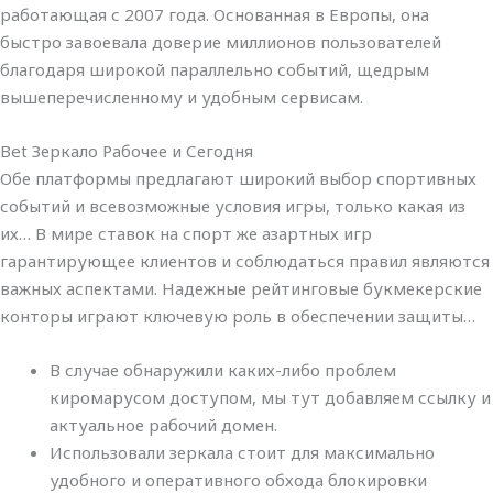
работающая с 2007 года. Основанная в Европы, она
быстро завоевала доверие миллионов пользователей
благодаря широкой параллельно событий, щедрым
вышеперечисленному и удобным сервисам.
Bet Зеркало Рабочее и Сегодня
Обе платформы предлагают широкий выбор спортивных
событий и всевозможные условия игры, только какая из
их… В мире ставок на спорт же азартных игр
гарантирующее клиентов и соблюдаться правил являются
важных аспектами. Надежные рейтинговые букмекерские
конторы играют ключевую роль в обеспечении защиты…
В случае обнаружили каких-либо проблем
киромарусом доступом, мы тут добавляем ссылку и
актуальное рабочий домен.
Использовали зеркала стоит для максимально
удобного и оперативного обхода блокировки