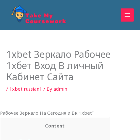
Skip
to
content
1xbet Зеркало Рабочее
1хбет Вход В личный
Кабинет Сайта
/
1xbet russian1
/ By
admin
Рабочее Зеркало На Сегодня и Бк 1xbet”
Content