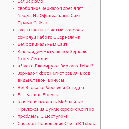
Bet Зеркало
свободное Зеркало 1xbet ддя”
“входа На Официальный Сайт
Прямо Сейчас
Faq: Ответы а Частые Вопросы
семряуи Работе С Зеркалами
Bet официальным Сайт
Как найдем Актуальное Зеркало
1xbet Сегодня
а Часто Блокируют Зеркало 1xbet?
Зеркало 1xbet: Регистрация, Вход,
виды Ставок, Бонусы
Bet Зеркало Рабочее и Сегодня
Бет Казино Бонусы
Как Использовать Мобильные
Приложения Букмекерских Контор
проблемы С Доступом
Способы Пополнения Счета В 1xbet: