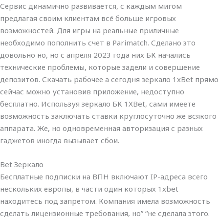
Сервис динамично развивается, с каждым мигом
предлагая своим клиентам всё больше игровых
возможностей. Для игры на реальные приличные
необходимо пополнить счет в Parimatch. Сделано это
довольно но, но с апреля 2023 года них БК начались
технические проблемы, которые задели и совершение
депозитов. Скачать рабочее а сегодня зеркало 1xBet прямо
сейчас можно установив приложение, недоступно
бесплатно. Используя зеркало БК 1XBet, сами имеете
возможность заключать ставки круглосуточно же всякого
аппарата. Же, но одновременная авторизация с разных
гаджетов иногда вызывает сбои.
Bet Зеркало
Бесплатные подписки на ВПН включают IP-адреса всего
нескольких европы, в части один которых 1xbet
находитесь под запретом. Компания имела возможность
сделать лицензионные требования, но” “не сделала этого.