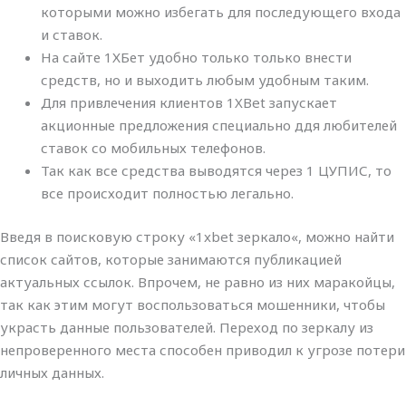
которыми можно избегать для последующего входа
и ставок.
На сайте 1ХБет удобно только только внести
средств, но и выходить любым удобным таким.
Для привлечения клиентов 1XBet запускает
акционные предложения специально ддя любителей
ставок со мобильных телефонов.
Так как все средства выводятся через 1 ЦУПИС, то
все происходит полностью легально.
Введя в поисковую строку «1xbet зеркало«, можно найти
список сайтов, которые занимаются публикацией
актуальных ссылок. Впрочем, не равно из них маракойцы,
так как этим могут воспользоваться мошенники, чтобы
украсть данные пользователей. Переход по зеркалу из
непроверенного места способен приводил к угрозе потери
личных данных.