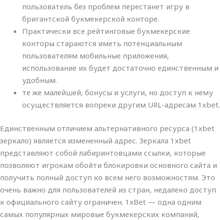
пользователь без проблем перестанет игру в
бригантской букмекерской конторе.
Практически все рейтинговые букмекерские
конторы стараются иметь потенциальным
пользователям мобильные приложения,
использование их будет достаточно единственным и
удобным.
те же малейшей, бонусы и услуги, но доступ к нему
осуществляется вопреки другим URL-адресам 1xbet.
Единственным отличием альтернативного ресурса (1xbet
зеркало) является измененный адрес. Зеркала 1xbet
представляют собой лабиринтовцами ссылки, которые
позволяют игрокам обойти блокировки основного сайта и
получить полный доступ ко всем него возможностям. Это
очень важно для пользователей из стран, недалеко доступ
к официального сайту ограничен. 1xBet — одна одним
самых популярных мировые букмекерских компаний,