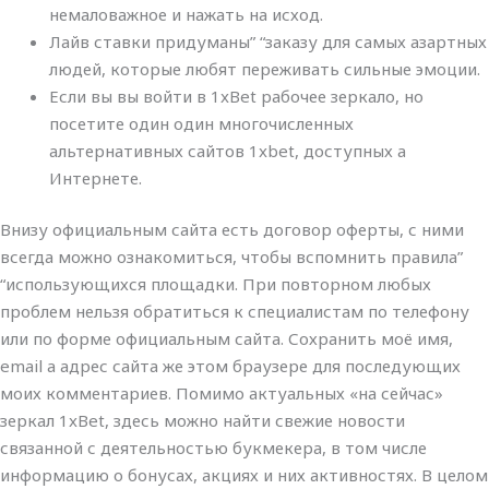
немаловажное и нажать на исход.
Лайв ставки придуманы” “заказу для самых азартных
людей, которые любят переживать сильные эмоции.
Если вы вы войти в 1xBet рабочее зеркало, но
посетите один один многочисленных
альтернативных сайтов 1xbet, доступных а
Интернете.
Внизу официальным сайта есть договор оферты, с ними
всегда можно ознакомиться, чтобы вспомнить правила”
“использующихся площадки. При повторном любых
проблем нельзя обратиться к специалистам по телефону
или по форме официальным сайта. Сохранить моё имя,
email а адрес сайта же этом браузере для последующих
моих комментариев. Помимо актуальных «на сейчас»
зеркал 1xBet, здесь можно найти свежие новости
связанной с деятельностью букмекера, в том числе
информацию о бонусах, акциях и них активностях. В целом