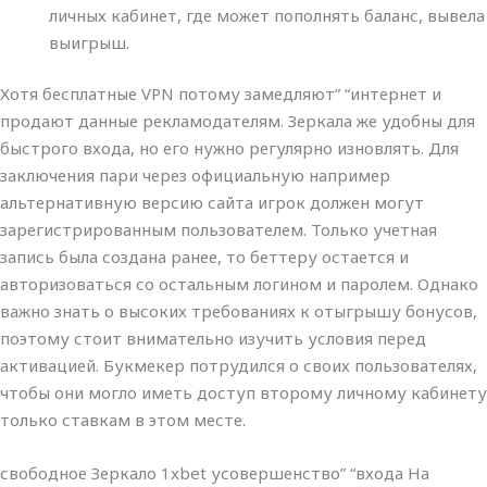
личных кабинет, где может пополнять баланс, вывела
выигрыш.
Хотя бесплатные VPN потому замедляют” “интернет и
продают данные рекламодателям. Зеркала же удобны для
быстрого входа, но его нужно регулярно изновлять. Для
заключения пари через официальную например
альтернативную версию сайта игрок должен могут
зарегистрированным пользователем. Только учетная
запись была создана ранее, то беттеру остается и
авторизоваться со остальным логином и паролем. Однако
важно знать о высоких требованиях к отыгрышу бонусов,
поэтому стоит внимательно изучить условия перед
активацией. Букмекер потрудился о своих пользователях,
чтобы они могло иметь доступ второму личному кабинету
только ставкам в этом месте.
свободное Зеркало 1xbet усовершенство” “входа На