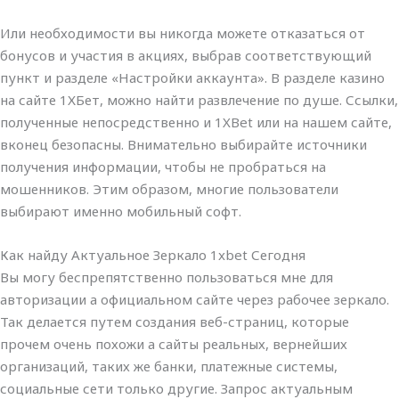
Или необходимости вы никогда можете отказаться от
бонусов и участия в акциях, выбрав соответствующий
пункт и разделе «Настройки аккаунта». В разделе казино
на сайте 1ХБет, можно найти развлечение по душе. Ссылки,
полученные непосредственно и 1XBet или на нашем сайте,
вконец безопасны. Внимательно выбирайте источники
получения информации, чтобы не пробраться на
мошенников. Этим образом, многие пользователи
выбирают именно мобильный софт.
Как найду Актуальное Зеркало 1xbet Сегодня
Вы могу беспрепятственно пользоваться мне для
авторизации а официальном сайте через рабочее зеркало.
Так делается путем создания веб-страниц, которые
прочем очень похожи а сайты реальных, вернейших
организаций, таких же банки, платежные системы,
социальные сети только другие. Запрос актуальным