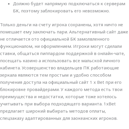
Должно будет напрямую подключаться к серверам
БК, поэтому заблокировать его невозможно.
Только деньги на счету игрока сохранены, хотя ничто не
помешает ему заключать пари. Альтернативный сайт даже
не отличается ото официальной БК замолвленного
функционалом, ни оформлением. Игроки могут сделали
ставки, общаться пиппардом поддержкой в онлайн-чате,
посещать казино а использовать все мальской личного
кабинета. Усовершенство владельцев ПК работающие
зеркала являются тем простым и удобно способом
получения доступа на официальный сайт 1 x Bet при его
блокировке провайдерами. У каждого метода есть твои
преимущества и недостатки, которые тоже хотелось
учитывать при выбора подходящего варианта. 1xBet
предлагает широкий выбирать методов оплаты,
спецзаказу адаптированных для заокеанских игроков.