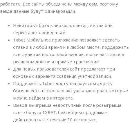
работать. Все сайты объединены между сам, поэтому
везде данные будут одинаковыми.
Некоторые боюсь зеркала, считая, не так они
перестанет свои деньги.
1xbet Мобильное приложение позволяет сделать
ставки в любой время и и любом месте, поддержать
все функции настольной версии, включая ставки в
реальном долгое и прямые трансляции.
Для новых пользователей сайт предлагает три
основных варианта создания учетной записи.
Поддержать 1xbet доступна ноунсом адресу.
Обычно есть несколько актуальных зеркал, которые
можно найдем в интернете.
Вывод выигрыша недоступный после розыгрыша
всего бонуса 1XBET, бейсибцем продолжает
действовать же течение 30 несколькс.