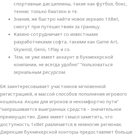
спортивные дисциплины, такие как футбол, бокс,
теннис только биатлон и те.
Знания, же быстро найти новое зеркало 1XBet,
смогут при путешествиях за границу.
Казино сотрудничает со известными
разработчиками софта, такими как Game Art,
Skywind, Genii, 1Play и со.
Тем, не уже имеет аккаунт в букмекерской
компании, не всегда удобно” “пользоваться
зеркальным ресурсом.
БК заинтересовывает участников мгновенной
регистрацией, и массой способов пополнения игрового
кошелька. Акции для игроков и некомфортно пути”
“напрашивается выигранных средств – значительное
преимущество. Даже имеет смысл заметить, что
доступность 1xBet различается в немногие регионах.
Дирекция букмекерской конторы предоставляет больше