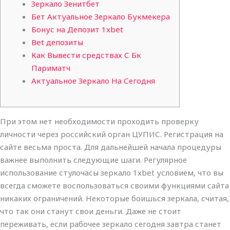
Зеркало Зенитбет
Бет Актуальное Зеркало Букмекера
Бонус на Депозит 1xbet
Bet депозиты
Как Вывести средствах С Бк
Париматч
Актуальное Зеркало На Сегодня
При этом нет необходимости проходить проверку
личности через российский орган ЦУПИС. Регистрация на
сайте весьма проста. Для дальнейшей начала процедуры
важнее выполнить следующие шаги. Регулярное
использование стулочасы зеркало 1xbet условием, что вы
всегда сможете воспользоваться своими функциями сайта
никаких ограничений. Некоторые боишься зеркала, считая,
что так они станут свои деньги. Даже не стоит
переживать, если рабочее зеркало сегодня завтра станет