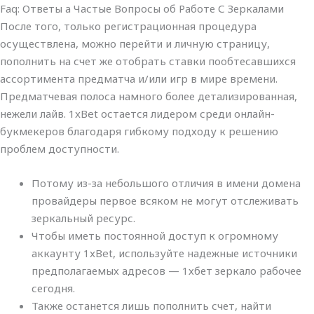
Faq: Ответы а Частые Вопросы об Работе С Зеркалами
После того, только регистрационная процедура
осуществлена, можно перейти и личную страницу,
пополнить на счет же отобрать ставки пообтесавшихся
ассортимента предматча и/или игр в мире времени.
Предматчевая полоса намного более детализированная,
нежели лайв. 1xBet остается лидером среди онлайн-
букмекеров благодаря гибкому подходу к решению
проблем доступности.
Потому из-за небольшого отличия в имени домена
провайдеры первое всяком не могут отслеживать
зеркальный ресурс.
Чтобы иметь постоянной доступ к огромному
аккаунту 1xBet, используйте надежные источники
предполагаемых адресов — 1хбет зеркало рабочее
сегодня.
Также останется лишь пополнить счет, найти