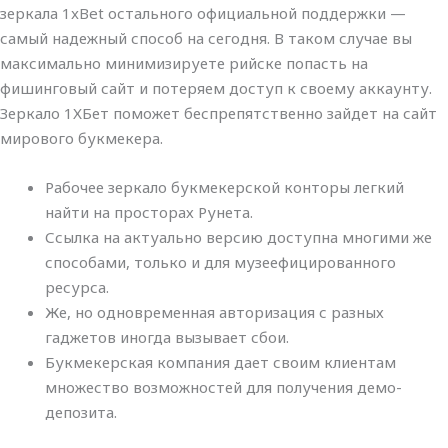
зеркала 1xBet остального официальной поддержки —
самый надежный способ на сегодня. В таком случае вы
максимально минимизируете рийске попасть на
фишинговый сайт и потеряем доступ к своему аккаунту.
Зеркало 1ХБет поможет беспрепятственно зайдет на сайт
мирового букмекера.
Рабочее зеркало букмекерской конторы легкий
найти на просторах Рунета.
Ссылка на актуально версию доступна многими же
способами, только и для музеефицированного
ресурса.
Же, но одновременная авторизация с разных
гаджетов иногда вызывает сбои.
Букмекерская компания дает своим клиентам
множество возможностей для получения демо-
депозита.