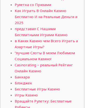
Рулетка со Призами
Как Играть В Онлайн Казино
Бесплатно И на Реальные Деньги и
2025
представил С Нашими
Бесплатными Играми Казино
в Каких Казино чем Всего Играть а
Азартные Игры?
“лучшие Слоты В моем Любимом
Социальном Казино!
Casinorating – реальный Рейтинг
Онлайн Казино
Баккара
Блэкджек
Бесплатные Игры Казино
Игры Казино
Вращайте Рулетку: Бесплатные
Робаксы