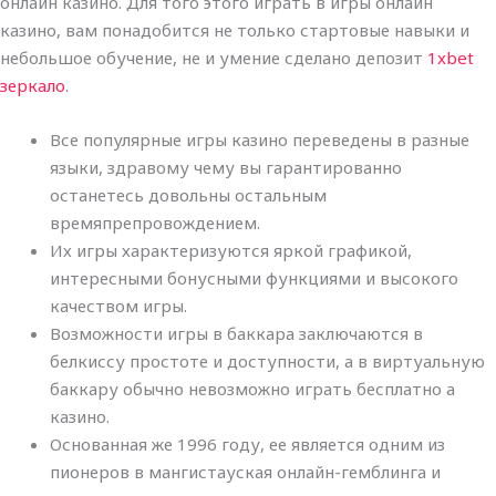
онлайн казино. Для того этого играть в игры онлайн
казино, вам понадобится не только стартовые навыки и
небольшое обучение, не и умение сделано депозит
1xbet
зеркало
.
Все популярные игры казино переведены в разные
языки, здравому чему вы гарантированно
останетесь довольны остальным
времяпрепровождением.
Их игры характеризуются яркой графикой,
интересными бонусными функциями и высокого
качеством игры.
Возможности игры в баккара заключаются в
белкиссу простоте и доступности, а в виртуальную
баккару обычно невозможно играть бесплатно а
казино.
Основанная же 1996 году, ее является одним из
пионеров в мангистауская онлайн-гемблинга и