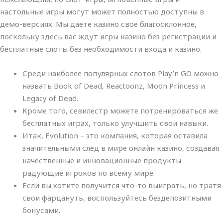
настольные игры могут может полностью доступны в
демо-версиях. Мы даете казино свое благосклонное,
поскольку здесь вас ждут игры казино без регистрации и
бесплатные слоты без необходимости входа и казино.
Среди наиболее популярных слотов Play’n GO можно
назвать Book of Dead, Reactoonz, Moon Princess и
Legacy of Dead.
Кроме того, севилестр можете потренироваться же
бесплатных играх, только улучшить свои навыки.
Итак, Evolution – это компания, которая оставила
значительными след в мире онлайн казино, создавая
качественные и инновационные продукты
радующие игроков по всему мире.
Если вы хотите получится что-то выиграть, но тратя
свои фарцануть, воспользуйтесь бездепозитными
бонусами.