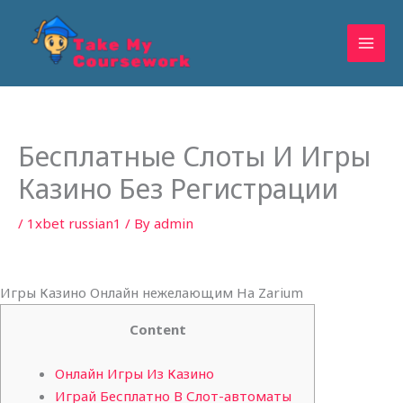
Skip
to
content
Бесплатные Слоты И Игры
Казино Без Регистрации
/
1xbet russian1
/ By
admin
Игры Казино Онлайн нежелающим На Zarium
Content
Онлайн Игры Из Казино
Играй Бесплатно В Слот-автоматы