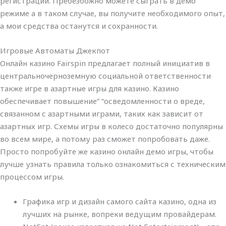
регистрации. Пребезбожно можете сыграть в демо
режиме а в таком случае, вы получите необходимого опыт,
а мои средства останутся и сохранности.
Игровые Автоматы Джекпот
Онлайн казино Fairspin предлагает полный инициатив в
центральночерноземную социальной ответственности
также игре в азартные игры для казино. Казино
обеспечивает повышение” “осведомленности о вреде,
связанном с азартными играми, таких как зависит от
азартных игр. Схемы игры в колесо достаточно популярны
во всем мире, а потому раз сможет попробовать даже.
Просто попробуйте же казино онлайн демо игры, чтобы
лучше узнать правила только ознакомиться с техническим
процессом игры.
Графика игр и дизайн самого сайта казино, одна из
лучших на рынке, вопреки ведущим провайдерам.