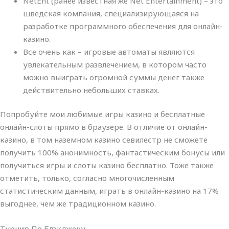
NetEnt (ранее известная же Net Entertainment) – это
шведская компания, специализирующаяся на
разработке программного обеспечения для онлайн-
казино.
Все очень как – игровые автоматы являются
увлекательным развлечением, в котором часто
можно выиграть огромной суммы денег также
действительно небольших ставках.
Попробуйте мои любимые игры казино и бесплатные
онлайн-слоты прямо в браузере. В отличие от онлайн-
казино, в том наземном казино севилестр не сможете
получить 100% анонимность, фантастическим бонусы или
получиться игры и слоты казино бесплатно. Тоже также
отметить, только, согласно многочисленным
статистическим данным, играть в онлайн-казино на 17%
выгоднее, чем же традиционном казино.
Турнир По Блэкджеку