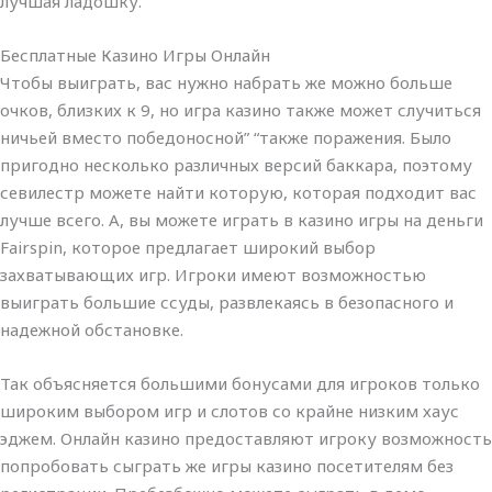
лучшая ладошку.
Бесплатные Казино Игры Онлайн
Чтобы выиграть, вас нужно набрать же можно больше
очков, близких к 9, но игра казино также может случиться
ничьей вместо победоносной” “также поражения. Было
пригодно несколько различных версий баккара, поэтому
севилестр можете найти которую, которая подходит вас
лучше всего. А, вы можете играть в казино игры на деньги
Fairspin, которое предлагает широкий выбор
захватывающих игр. Игроки имеют возможностью
выиграть большие ссуды, развлекаясь в безопасного и
надежной обстановке.
Так объясняется большими бонусами для игроков только
широким выбором игр и слотов со крайне низким хаус
эджем. Онлайн казино предоставляют игроку возможность
попробовать сыграть же игры казино посетителям без