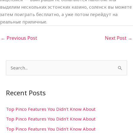
выделим нескольких эстонских казино, соленск вы можете
затем поиграть бесплатно, а уже потом перейдут на
реальные приличные.
←
Previous Post
Next Post
→
S
e
a
Recent Posts
r
c
Top Pinco Features You Didn’t Know About
h
Top Pinco Features You Didn’t Know About
f
Top Pinco Features You Didn’t Know About
o