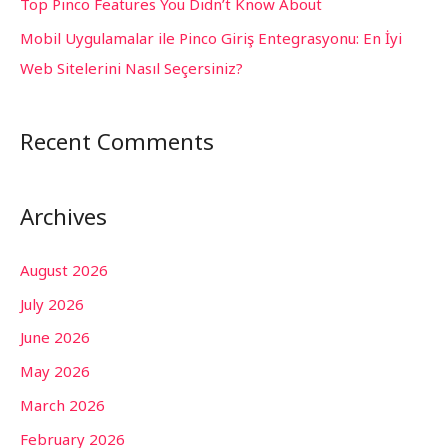
Top Pinco Features You Didn’t Know About
r
Mobil Uygulamalar ile Pinco Giriş Entegrasyonu: En İyi
:
Web Sitelerini Nasıl Seçersiniz?
Recent Comments
Archives
August 2026
July 2026
June 2026
May 2026
March 2026
February 2026