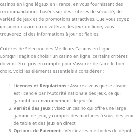
casinos en ligne légaux en France, en vous fournissant des
recommandations basées sur des critères de sécurité, de
variété de jeux et de promotions attractives. Que vous soyez
un joueur novice ou un vétéran des jeux en ligne, vous
trouverez ici des informations à jour et fiables.
Critères de Sélection des Meilleurs Casinos en Ligne
Lorsqu’il s’agit de choisir un casino en ligne, certains critères
doivent être pris en compte pour s’assurer de faire le bon
choix. Voici les éléments essentiels à considérer :
Licences et Régulations :
Assurez-vous que le casino
est licencié par l’Autorité nationale des jeux, ce qui
garantit un environnement de jeu sûr.
Variété des Jeux :
Visez un casino qui offre une large
gamme de jeux, y compris des machines à sous, des jeux
de table et des jeux en direct.
Options de Paiement :
Vérifiez les méthodes de dépôt