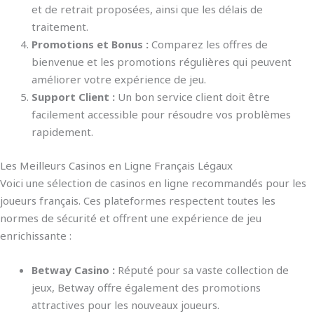
et de retrait proposées, ainsi que les délais de
traitement.
Promotions et Bonus :
Comparez les offres de
bienvenue et les promotions régulières qui peuvent
améliorer votre expérience de jeu.
Support Client :
Un bon service client doit être
facilement accessible pour résoudre vos problèmes
rapidement.
Les Meilleurs Casinos en Ligne Français Légaux
Voici une sélection de casinos en ligne recommandés pour les
joueurs français. Ces plateformes respectent toutes les
normes de sécurité et offrent une expérience de jeu
enrichissante :
Betway Casino :
Réputé pour sa vaste collection de
jeux, Betway offre également des promotions
attractives pour les nouveaux joueurs.