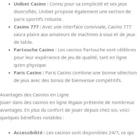
Unibet Casino :
Connu pour sa simplicité et ses jeux
diversifiés, Unibet propose également une section de
paris sportifs robuste.
Casino 777 :
Avec une interface conviviale, Casino 777
saura plaire aux amateurs de machines à sous et de jeux
de table.
Partouche Casino :
Les casinos Partouche sont célèbres
pour leur expérience de jeu de qualité, tant en ligne
qu’en physique.
Paris Casino :
Paris Casino combine une bonne sélection
de jeux avec des bonus de bienvenue compétitifs.
Avantages des Casinos en Ligne
Jouer dans des casinos en ligne légaux présente de nombreux
avantages. En plus du confort de jouer depuis chez soi, voici
quelques bénéfices notables :
Accessibilité :
Les casinos sont disponibles 24/7, ce qui