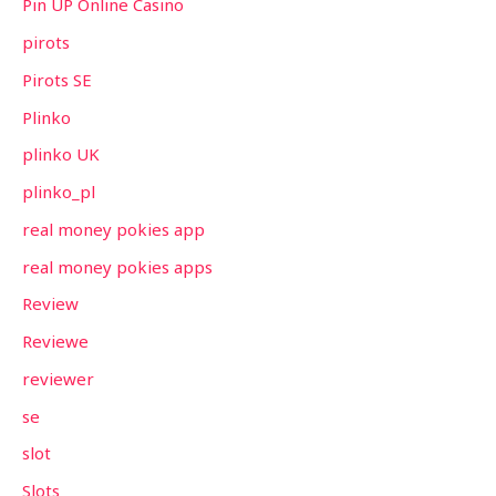
Pin UP Online Casino
pirots
Pirots SE
Plinko
plinko UK
plinko_pl
real money pokies app
real money pokies apps
Review
Reviewe
reviewer
se
slot
Slots