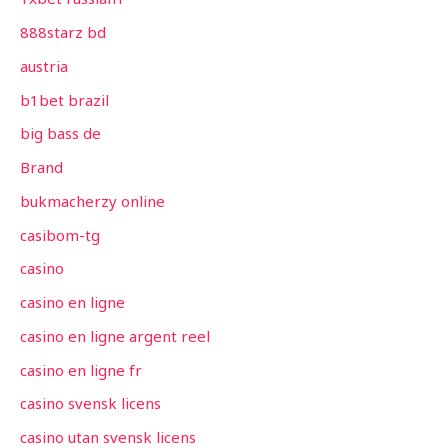
888starz bd
austria
b1bet brazil
big bass de
Brand
bukmacherzy online
casibom-tg
casino
casino en ligne
casino en ligne argent reel
casino en ligne fr
casino svensk licens
casino utan svensk licens