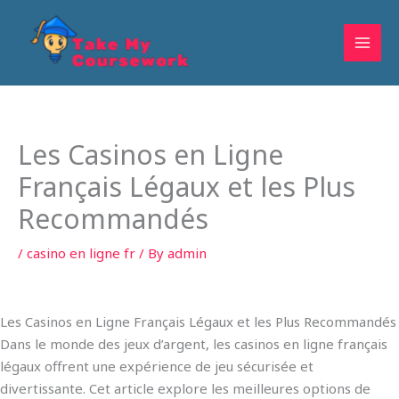
Skip
to
content
Les Casinos en Ligne
Français Légaux et les Plus
Recommandés
/
casino en ligne fr
/ By
admin
Les Casinos en Ligne Français Légaux et les Plus Recommandés
Dans le monde des jeux d’argent, les casinos en ligne français
légaux offrent une expérience de jeu sécurisée et
divertissante. Cet article explore les meilleures options de