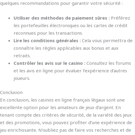
quelques recommandations pour garantir votre sécurité :
Utiliser des méthodes de paiement sûres :
Préférez
les portefeuilles électroniques ou les cartes de crédit
reconnues pour les transactions.
Lire les conditions générales :
Cela vous permettra de
connaître les règles applicables aux bonus et aux
retraits.
Contrôler les avis sur le casino :
Consultez les forums
et les avis en ligne pour évaluer l’expérience d’autres
joueurs.
Conclusion
En conclusion, les casinos en ligne français légaux sont une
excellente option pour les amateurs de jeux d’argent. En
tenant compte des critères de sécurité, de la variété des jeux
et des promotions, vous pouvez profiter d’une expérience de
jeu enrichissante. N’oubliez pas de faire vos recherches et de