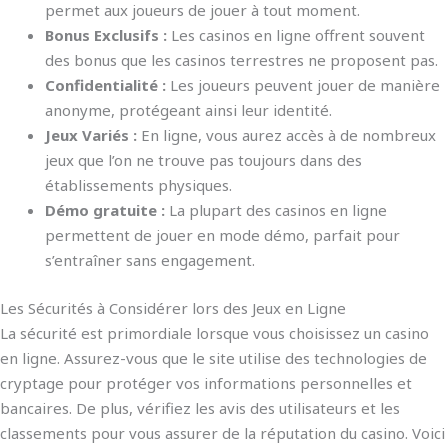
permet aux joueurs de jouer à tout moment.
Bonus Exclusifs :
Les casinos en ligne offrent souvent
des bonus que les casinos terrestres ne proposent pas.
Confidentialité :
Les joueurs peuvent jouer de manière
anonyme, protégeant ainsi leur identité.
Jeux Variés :
En ligne, vous aurez accès à de nombreux
jeux que l’on ne trouve pas toujours dans des
établissements physiques.
Démo gratuite :
La plupart des casinos en ligne
permettent de jouer en mode démo, parfait pour
s’entraîner sans engagement.
Les Sécurités à Considérer lors des Jeux en Ligne
La sécurité est primordiale lorsque vous choisissez un casino
en ligne. Assurez-vous que le site utilise des technologies de
cryptage pour protéger vos informations personnelles et
bancaires. De plus, vérifiez les avis des utilisateurs et les
classements pour vous assurer de la réputation du casino. Voici