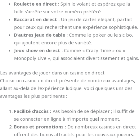
Roulette en direct :
Spin le volant et espérez que la
bille s’arrête sur votre numéro préféré.
Baccarat en direct :
Un jeu de cartes élégant, parfait
pour ceux qui recherchent une expérience sophistiquée.
D’autres jeux de table :
Comme le poker ou le sic bo,
qui ajoutent encore plus de variété.
Jeux show en direct :
Comme « Crazy Time » ou «
Monopoly Live », qui associaient divertissement et gains.
Les avantages de jouer dans un casino en direct
Choisir un casino en direct présente de nombreux avantages,
allant au-delà de l’expérience ludique. Voici quelques uns des
avantages les plus pertinents :
Facilité d’accès :
Pas besoin de se déplacer ; il suffit de
se connecter en ligne à n’importe quel moment.
Bonus et promotions :
De nombreux casinos en direct
offrent des bonus attractifs pour les nouveaux joueurs.