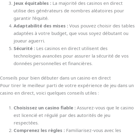
Jeux équitables :
La majorité des casinos en direct
utilise des générateurs de nombres aléatoires pour
garantir l’équité.
Adaptabilité des mises :
Vous pouvez choisir des tables
adaptées à votre budget, que vous soyez débutant ou
joueur aguerri.
Sécurité :
Les casinos en direct utilisent des
technologies avancées pour assurer la sécurité de vos
données personnelles et financières.
Conseils pour bien débuter dans un casino en direct
Pour tirer le meilleur parti de votre expérience de jeu dans un
casino en direct, voici quelques conseils utiles :
Choisissez un casino fiable :
Assurez-vous que le casino
est licencié et régulé par des autorités de jeu
respectées.
Comprenez les règles :
Familiarisez-vous avec les