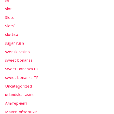
se
slot
Slots
Slots`
slottica
sugar rush
svensk casino
sweet bonanza
Sweet Bonanza DE
sweet bonanza TR
Uncategorized
utlandska casino
Альтернейт
Макси-обзорник