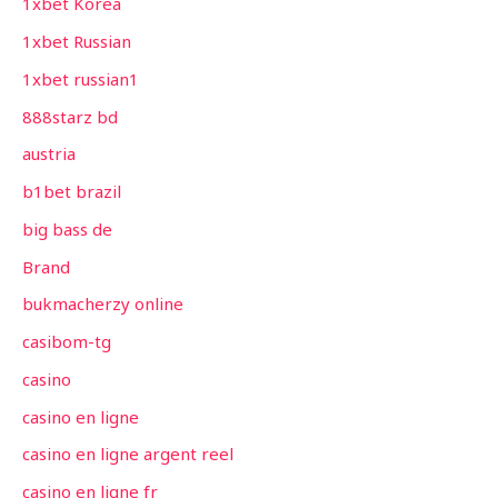
1xbet Korea
1xbet Russian
1xbet russian1
888starz bd
austria
b1bet brazil
big bass de
Brand
bukmacherzy online
casibom-tg
casino
casino en ligne
casino en ligne argent reel
casino en ligne fr