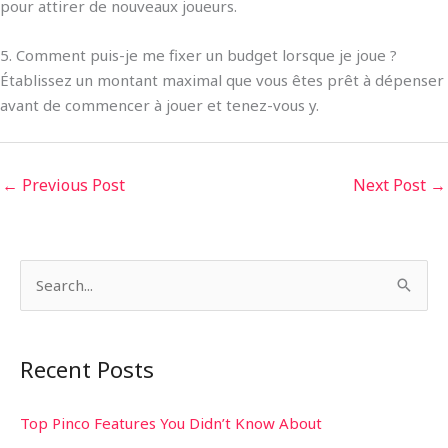
pour attirer de nouveaux joueurs.
5. Comment puis-je me fixer un budget lorsque je joue ?
Établissez un montant maximal que vous êtes prêt à dépenser
avant de commencer à jouer et tenez-vous y.
←
Previous Post
Next Post
→
S
e
a
Recent Posts
r
c
Top Pinco Features You Didn’t Know About
h