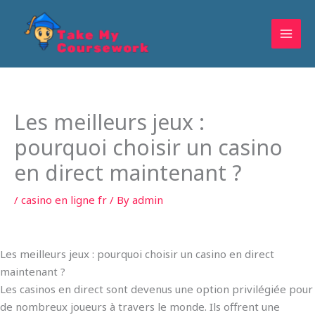
Skip
to
content
Les meilleurs jeux :
pourquoi choisir un casino
en direct maintenant ?
/
casino en ligne fr
/ By
admin
Les meilleurs jeux : pourquoi choisir un casino en direct
maintenant ?
Les casinos en direct sont devenus une option privilégiée pour
de nombreux joueurs à travers le monde. Ils offrent une