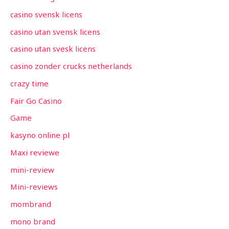
casino svensk licens
casino utan svensk licens
casino utan svesk licens
casino zonder crucks netherlands
crazy time
Fair Go Casino
Game
kasyno online pl
Maxi reviewe
mini-review
Mini-reviews
mombrand
mono brand