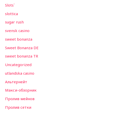
Slots`
slottica
sugar rush
svensk casino
sweet bonanza
Sweet Bonanza DE
sweet bonanza TR
Uncategorized
utlandska casino
Альтернейт
Макси-обзорник
Пролив мейнов
Пролив сетки