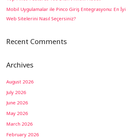
Mobil Uygulamalar ile Pinco Giriş Entegrasyonu: En İyi
:
Web Sitelerini Nasıl Seçersiniz?
Recent Comments
Archives
August 2026
July 2026
June 2026
May 2026
March 2026
February 2026