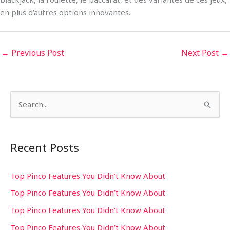
en plus d’autres options innovantes.
←
Previous Post
Next Post
→
S
e
a
Recent Posts
r
c
Top Pinco Features You Didn’t Know About
h
Top Pinco Features You Didn’t Know About
f
Top Pinco Features You Didn’t Know About
o
Top Pinco Features You Didn’t Know About
r