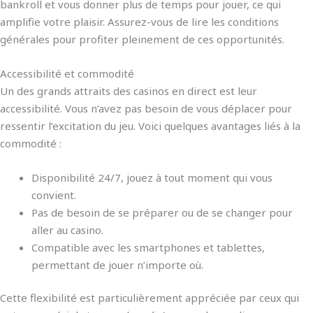
bankroll et vous donner plus de temps pour jouer, ce qui
amplifie votre plaisir. Assurez-vous de lire les conditions
générales pour profiter pleinement de ces opportunités.
Accessibilité et commodité
Un des grands attraits des casinos en direct est leur
accessibilité. Vous n’avez pas besoin de vous déplacer pour
ressentir l’excitation du jeu. Voici quelques avantages liés à la
commodité :
Disponibilité 24/7, jouez à tout moment qui vous
convient.
Pas de besoin de se préparer ou de se changer pour
aller au casino.
Compatible avec les smartphones et tablettes,
permettant de jouer n’importe où.
Cette flexibilité est particulièrement appréciée par ceux qui