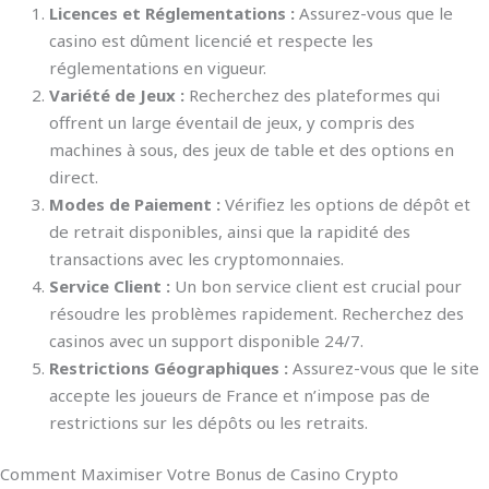
Licences et Réglementations :
Assurez-vous que le
casino est dûment licencié et respecte les
réglementations en vigueur.
Variété de Jeux :
Recherchez des plateformes qui
offrent un large éventail de jeux, y compris des
machines à sous, des jeux de table et des options en
direct.
Modes de Paiement :
Vérifiez les options de dépôt et
de retrait disponibles, ainsi que la rapidité des
transactions avec les cryptomonnaies.
Service Client :
Un bon service client est crucial pour
résoudre les problèmes rapidement. Recherchez des
casinos avec un support disponible 24/7.
Restrictions Géographiques :
Assurez-vous que le site
accepte les joueurs de France et n’impose pas de
restrictions sur les dépôts ou les retraits.
Comment Maximiser Votre Bonus de Casino Crypto