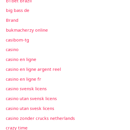
b1bet brazil
big bass de
Brand
bukmacherzy online
casibom-tg
casino
casino en ligne
casino en ligne argent reel
casino en ligne fr
casino svensk licens
casino utan svensk licens
casino utan svesk licens
casino zonder crucks netherlands
crazy time