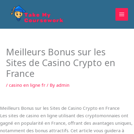
Skip
to
content
Meilleurs Bonus sur les
Sites de Casino Crypto en
France
/
casino en ligne fr
/ By
admin
Meilleurs Bonus sur les Sites de Casino Crypto en France
Les sites de casino en ligne utilisant des cryptomonnaies ont
gagné en popularité en France, offrant des avantages uniques,
notamment des bonus attractifs. Cet article vous guidera à