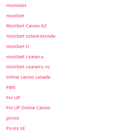
monoslot
mostbet
Mostbet Casino AZ
mostbet ozbekistonda
mostbet tr
mostbet скачать
mostbet скачать ru
online casino canada
PBN
Pin UP
Pin UP Online Casino
pirots
Pirots SE