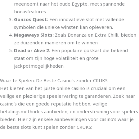
meeneemt naar het oude Egypte, met spannende
bonusfeatures.
Gonzos Quest:
Een innovatieve slot met vallende
symbolen die unieke winsten kan opleveren.
Megaways Slots:
Zoals Bonanza en Extra Chilli, bieden
ze duizenden manieren om te winnen.
Dead or Alive 2:
Een populaire gokkast die bekend
staat om zijn hoge volatiliteit en grote
jackpotmogelijkheden.
Waar te Spelen: De Beste Casino’s zonder CRUKS
Het kiezen van het juiste online casino is cruciaal om een
veilige en plezierige speelervaring te garanderen. Zoek naar
casino’s die een goede reputatie hebben, veilige
betalingsmethodes aanbieden, en ondersteuning voor spelers
bieden. Hier zijn enkele aanbevelingen voor casino’s waar je
de beste slots kunt spelen zonder CRUKS: