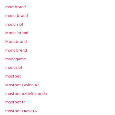
mombrand
mono brand
mono slot
Mono-brand
Monobrand
monobrend
monogame
monoslot
mostbet
Mostbet Casino AZ
mostbet ozbekistonda
mostbet tr
mostbet скачать