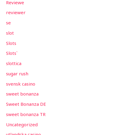
Reviewe
reviewer
se
slot
Slots
Slots`
slottica
sugar rush
svensk casino
sweet bonanza
Sweet Bonanza DE
sweet bonanza TR
Uncategorized
utlandska casino