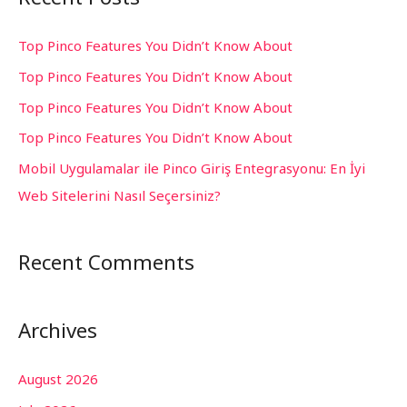
r
c
Top Pinco Features You Didn’t Know About
h
Top Pinco Features You Didn’t Know About
f
Top Pinco Features You Didn’t Know About
o
Top Pinco Features You Didn’t Know About
r
Mobil Uygulamalar ile Pinco Giriş Entegrasyonu: En İyi
:
Web Sitelerini Nasıl Seçersiniz?
Recent Comments
Archives
August 2026