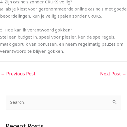
4. Zijn casino’s zonder CRUKS veilig?
Ja, als je kiest voor gerenommeerde online casino’s met goede
beoordelingen, kun je veilig spelen zonder CRUKS.
5. Hoe kan ik verantwoord gokken?
Stel een budget in, speel voor plezier, ken de spelregels,
maak gebruik van bonussen, en neem regelmatig pauzes om
verantwoord te blijven gokken.
←
Previous Post
Next Post
→
S
e
a
Recent Posts