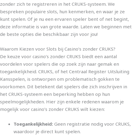
zonder zich te registreren in het CRUKS-systeem. We
bespreken populaire slots, hun kenmerken, en waar je ze
kunt spelen. Of je nu een ervaren speler bent of net begint,
deze informatie is van grote waarde. Laten we beginnen met
de beste opties die beschikbaar zijn voor jou!
Waarom Kiezen voor Slots bij Casino’s zonder CRUKS?
De keuze voor casino’s zonder CRUKS biedt een aantal
voordelen voor spelers die op zoek zijn naar gemak en
toegankelijkheid. CRUKS, of het Centraal Register Uitsluiting
Kansspelen, is ontworpen om problematisch gokken te
voorkomen. Dit betekent dat spelers die zich inschrijven in
het CRUKS-systeem een beperking hebben op hun
speelmogelijkheden. Hier zijn enkele redenen waarom je
mogelijk voor casino’s zonder CRUKS wilt kiezen:
Toegankelijkheid:
Geen registratie nodig voor CRUKS,
waardoor je direct kunt spelen.