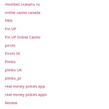
mostbet скачать ru
online casino canada
PBN
Pin UP
Pin UP Online Casino
pirots
Pirots SE
Plinko
plinko UK
plinko_pl
real money pokies app
real money pokies apps
Review