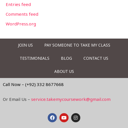
Entries feed
Comments feed
WordPress.org
JOIN US
PAY SOMEONE TO TAKE MY CLASS
TESTIMONIALS
BLOG
CONTACT US
ABOUT US
Call Now – (+92) 332 8677668
Or Email Us –
service.takemycoursework@gmail.com
F
Y
I
a
o
n
c
u
s