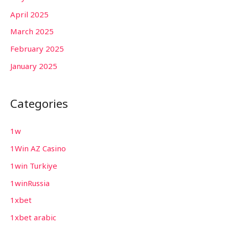
April 2025
March 2025
February 2025
January 2025
Categories
1w
1Win AZ Casino
1win Turkiye
1winRussia
1xbet
1xbet arabic