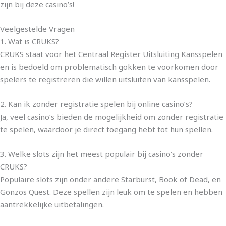
zijn bij deze casino’s!
Veelgestelde Vragen
1. Wat is CRUKS?
CRUKS staat voor het Centraal Register Uitsluiting Kansspelen
en is bedoeld om problematisch gokken te voorkomen door
spelers te registreren die willen uitsluiten van kansspelen.
2. Kan ik zonder registratie spelen bij online casino’s?
Ja, veel casino’s bieden de mogelijkheid om zonder registratie
te spelen, waardoor je direct toegang hebt tot hun spellen.
3. Welke slots zijn het meest populair bij casino’s zonder
CRUKS?
Populaire slots zijn onder andere Starburst, Book of Dead, en
Gonzos Quest. Deze spellen zijn leuk om te spelen en hebben
aantrekkelijke uitbetalingen.