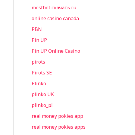
mostbet скачать ru
online casino canada
PBN
Pin UP
Pin UP Online Casino
pirots
Pirots SE
Plinko
plinko UK
plinko_pl
real money pokies app
real money pokies apps