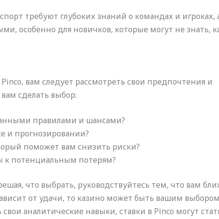
 спорт требуют глубоких знаний о командах и игроках, 
ми, особенно для новичков, которые могут не знать, к
 Pinco, вам следует рассмотреть свои предпочтения и
вам сделать выбор:
ванными правилами и шансами?
ке и прогнозировании?
оторый поможет вам снизить риски?
вы к потенциальным потерям?
ешая, что выбрать, руководствуйтесь тем, что вам бли
зависит от удачи, то казино может быть вашим выбором
 свои аналитические навыки, ставки в Pinco могут стат