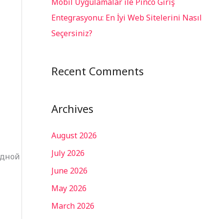
Mobil Uygulamalar ile Pinco Giriş
:
Entegrasyonu: En İyi Web Sitelerini Nasıl
Seçersiniz?
Recent Comments
Archives
August 2026
July 2026
одной
June 2026
May 2026
March 2026