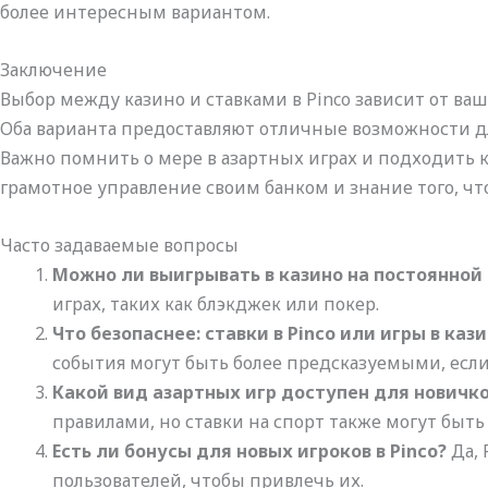
более интересным вариантом.
Заключение
Выбор между казино и ставками в Pinco зависит от ва
Оба варианта предоставляют отличные возможности д
Важно помнить о мере в азартных играх и подходить к 
грамотное управление своим банком и знание того, что
Часто задаваемые вопросы
Можно ли выигрывать в казино на постоянной 
играх, таких как блэкджек или покер.
Что безопаснее: ставки в Pinco или игры в каз
события могут быть более предсказуемыми, если 
Какой вид азартных игр доступен для новичк
правилами, но ставки на спорт также могут быт
Есть ли бонусы для новых игроков в Pinco?
Да, 
пользователей, чтобы привлечь их.