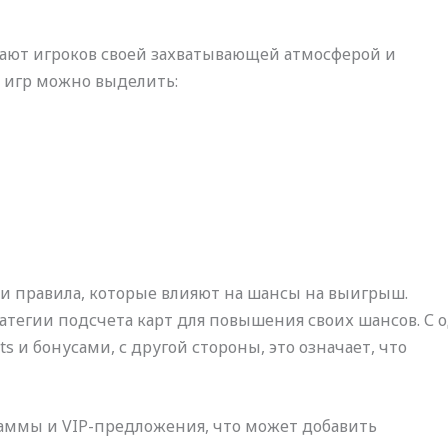
кают игроков своей захватывающей атмосферой и
 игр можно выделить:
 и правила, которые влияют на шансы на выигрыш.
атегии подсчета карт для повышения своих шансов. С 
 и бонусами, с другой стороны, это означает, что
раммы и VIP-предложения, что может добавить