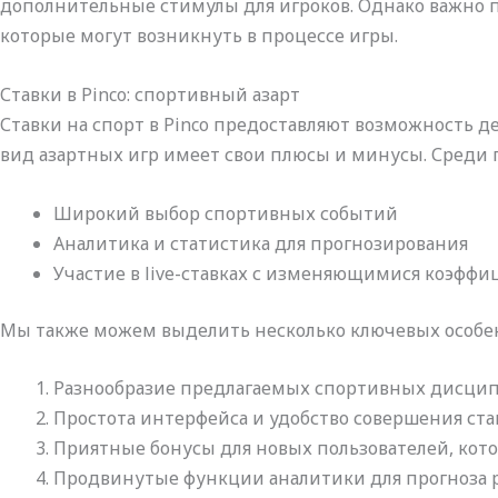
дополнительные стимулы для игроков. Однако важно 
которые могут возникнуть в процессе игры.
Ставки в Pinco: спортивный азарт
Ставки на спорт в Pinco предоставляют возможность д
вид азартных игр имеет свои плюсы и минусы. Среди
Широкий выбор спортивных событий
Аналитика и статистика для прогнозирования
Участие в live-ставках с изменяющимися коэфф
Мы также можем выделить несколько ключевых особенн
Разнообразие предлагаемых спортивных дисцип
Простота интерфейса и удобство совершения ста
Приятные бонусы для новых пользователей, кото
Продвинутые функции аналитики для прогноза р