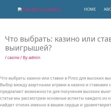
Skip
HOME
AB
to
content
Что выбрать: казино или ста
выигрышей?
/
casino
/ By
admin
Что выбрать: казино или ставки в Pinco для высоких 
Выбор между азартными играми в казино и ставками н
предлагают возможности для получения высоких выиг
статье мы рассмотрим основные аспекты каждого из н
найдет отклик именно в вашем сердце и удовлетвори