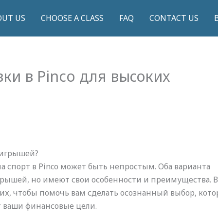
OUT US
CHOOSE A CLASS
FAQ
CONTACT US
вки в Pinco для высоких
выигрышей?
а спорт в Pinco может быть непростым. Оба варианта
рышей, но имеют свои особенности и преимущества. В
их, чтобы помочь вам сделать осознанный выбор, кот
т ваши финансовые цели.