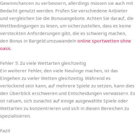
Gewinnchancen zu verbessern, allerdings müssen sie auch mit
Bedacht genutzt werden. Prüfen Sie verschiedene Anbieter
und vergleichen Sie die Bonusangebote. Achten Sie darauf, die
Wettbedingungen zu lesen, um sicherzustellen, dass es keine
versteckten Anforderungen gibt, die es schwierig machen,
den Bonus in Bargeld umzuwandeln
online sportwetten ohne
oasis
.
Fehler 5: Zu viele Wettarten gleichzeitig
Ein weiterer Fehler, den viele Neulinge machen, ist das
Eingehen zu vieler Wetten gleichzeitig. Während es
verlockend sein kann, auf mehrere Spiele zu setzen, kann dies
den Überblick erschweren und Entscheidungen verwässern. Es
ist ratsam, sich zunächst auf einige ausgewählte Spiele oder
Wettarten zu konzentrieren und sich in diesen Bereichen zu
spezialisieren.
Fazit