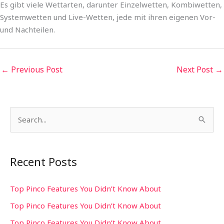
Es gibt viele Wettarten, darunter Einzelwetten, Kombiwetten,
Systemwetten und Live-Wetten, jede mit ihren eigenen Vor-
und Nachteilen.
←
Previous Post
Next Post
→
S
e
a
Recent Posts
r
c
Top Pinco Features You Didn’t Know About
h
Top Pinco Features You Didn’t Know About
f
Top Pinco Features You Didn’t Know About