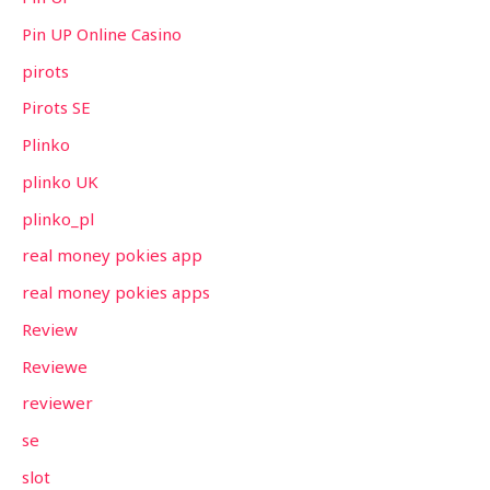
Pin UP Online Casino
pirots
Pirots SE
Plinko
plinko UK
plinko_pl
real money pokies app
real money pokies apps
Review
Reviewe
reviewer
se
slot