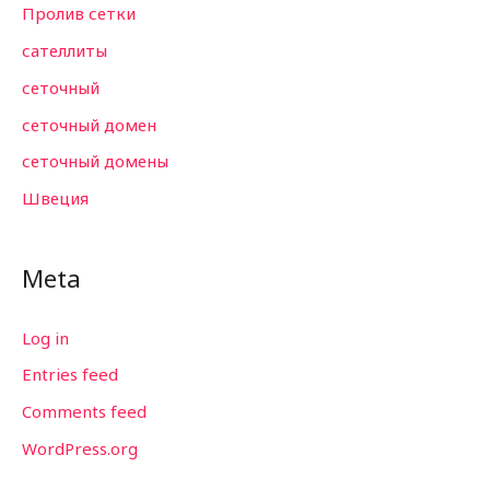
Пролив сетки
сателлиты
сеточный
сеточный домен
сеточный домены
Швеция
Meta
Log in
Entries feed
Comments feed
WordPress.org