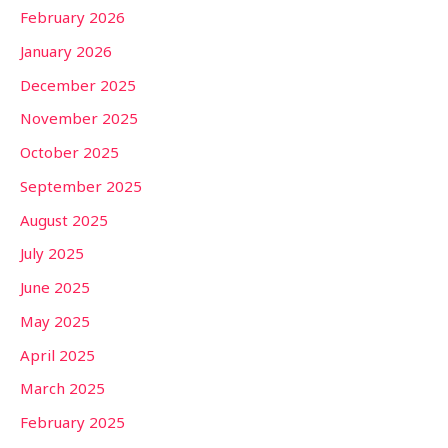
February 2026
January 2026
December 2025
November 2025
October 2025
September 2025
August 2025
July 2025
June 2025
May 2025
April 2025
March 2025
February 2025