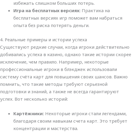
избежать слишком больших потерь.
Игра на бесплатных версиях:
Практика на
бесплатных версиях игр поможет вам набраться
опыта без риска потерять деньги.
4. Реальные примеры и истории успеха
Существуют редкие случаи, когда игроки действительно
добивались успеха в казино, однако такие истории скорее
исключение, чем правило. Например, некоторые
профессиональные игроки в блэкджек использовали
систему счёта карт для повышения своих шансов. Важно
помнить, что такие методы требуют серьезной
подготовки и знаний, а также не всегда гарантируют
успех. Вот несколько историй:
Картёжники:
Некоторые игроки стали легендами,
благодаря своим навыкам счета карт. Это требует
концентрации и мастерства.