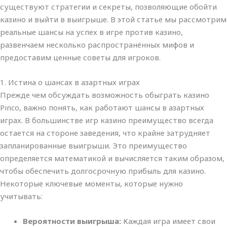
существуют стратегии и секреты, позволяющие обойти
казино и выйти в выигрыше. В этой статье мы рассмотрим
реальные шансы на успех в игре против казино,
развенчаем несколько распространённых мифов и
предоставим ценные советы для игроков.
1. Истина о шансах в азартных играх
Прежде чем обсуждать возможность обыграть казино
Pinco, важно понять, как работают шансы в азартных
играх. В большинстве игр казино преимущество всегда
остается на стороне заведения, что крайне затрудняет
запланированные выигрыши. Это преимущество
определяется математикой и вычисляется таким образом,
чтобы обеспечить долгосрочную прибыль для казино.
Некоторые ключевые моменты, которые нужно
учитывать:
Вероятности выигрыша:
Каждая игра имеет свои