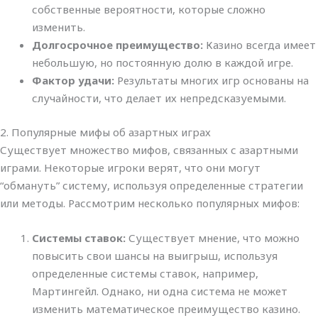
собственные вероятности, которые сложно
изменить.
Долгосрочное преимущество:
Казино всегда имеет
небольшую, но постоянную долю в каждой игре.
Фактор удачи:
Результаты многих игр основаны на
случайности, что делает их непредсказуемыми.
2. Популярные мифы об азартных играх
Существует множество мифов, связанных с азартными
играми. Некоторые игроки верят, что они могут
“обмануть” систему, используя определенные стратегии
или методы. Рассмотрим несколько популярных мифов:
Системы ставок:
Существует мнение, что можно
повысить свои шансы на выигрыш, используя
определенные системы ставок, например,
Мартингейл. Однако, ни одна система не может
изменить математическое преимущество казино.