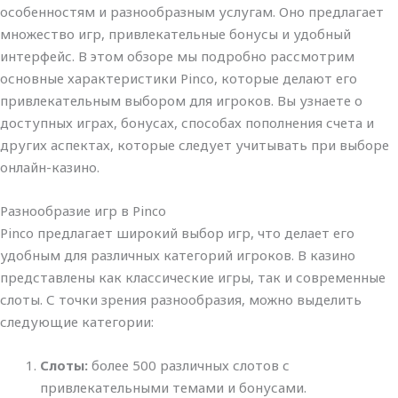
особенностям и разнообразным услугам. Оно предлагает
множество игр, привлекательные бонусы и удобный
интерфейс. В этом обзоре мы подробно рассмотрим
основные характеристики Pinco, которые делают его
привлекательным выбором для игроков. Вы узнаете о
доступных играх, бонусах, способах пополнения счета и
других аспектах, которые следует учитывать при выборе
онлайн-казино.
Разнообразие игр в Pinco
Pinco предлагает широкий выбор игр, что делает его
удобным для различных категорий игроков. В казино
представлены как классические игры, так и современные
слоты. С точки зрения разнообразия, можно выделить
следующие категории:
Слоты:
более 500 различных слотов с
привлекательными темами и бонусами.