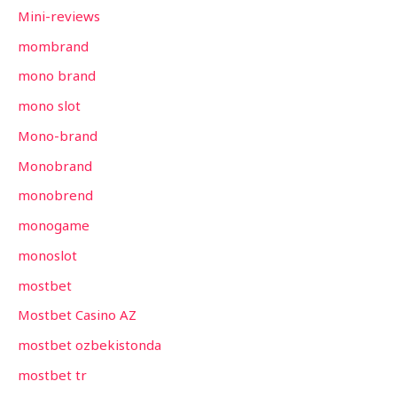
Mini-reviews
mombrand
mono brand
mono slot
Mono-brand
Monobrand
monobrend
monogame
monoslot
mostbet
Mostbet Casino AZ
mostbet ozbekistonda
mostbet tr