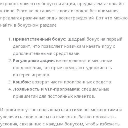
игроков, являются бонусы и акции, предлагаемые онлайн-
казино. Pinco не оставляет своих игроков без внимания,
предлагая различные виды вознаграждений. Вот что можно
найти в бонусном разделе:
Приветственный бонус:
щедрый бонус на первый
депозит, что позволяет новичкам начать игру с
дополнительными средствами.
Регулярные акции:
еженедельные и месячные
предложения, которые помогают удерживать
интерес игроков.
Кэшбэк:
возврат части проигранных средств.
Лояльность и VIP-программа:
специальные
привилегии для постоянных клиентов.
Игроки могут воспользоваться этими возможностями и
увеличить свои шансы на выигрыш. Важно прочитать
условия, связанные с каждым бонусом, чтобы избежать