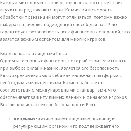
Каждый метод имеет свои особенности, которые стоит
изучить перед началом игры. Комиссии и скорость
обработки транзакций могут отличаться, поэтому важно
выбирать наиболее подходящий способ для вас. Pinco
гарантирует безопасность всех финансовых операций, что
является важным аспектом для многих игроков.
Безопасность и лицензия Pinco
Одним из основных факторов, который стоит учитывать
при выборе онлайн-казино, является его безопасность.
Pinco зарекомендовало себя как надежная платформа с
необходимыми лицензиями. Казино работает в
соответствии с международными стандартами, что
обеспечивает защиту личных данных и финансов игроков.
Вот несколько аспектов безопасности Pinco:
Лицензия:
Казино имеет лицензию, выданную
регулирующим органом, что подтверждает его