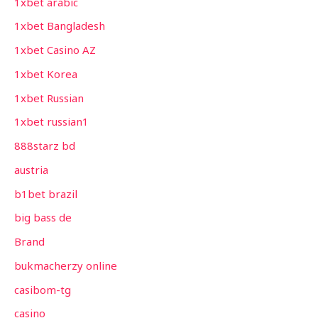
1xbet arabic
1xbet Bangladesh
1xbet Casino AZ
1xbet Korea
1xbet Russian
1xbet russian1
888starz bd
austria
b1bet brazil
big bass de
Brand
bukmacherzy online
casibom-tg
casino