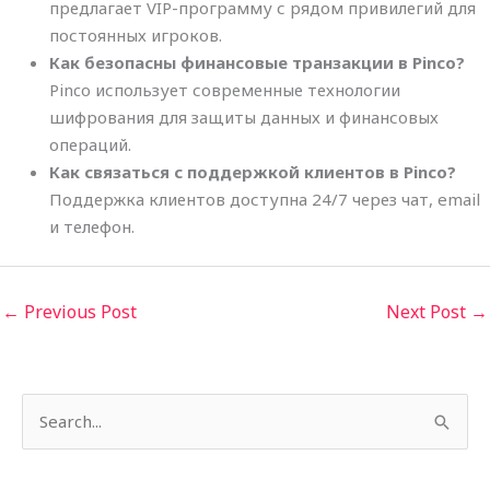
предлагает VIP-программу с рядом привилегий для
постоянных игроков.
Как безопасны финансовые транзакции в Pinco?
Pinco использует современные технологии
шифрования для защиты данных и финансовых
операций.
Как связаться с поддержкой клиентов в Pinco?
Поддержка клиентов доступна 24/7 через чат, email
и телефон.
←
Previous Post
Next Post
→
S
e