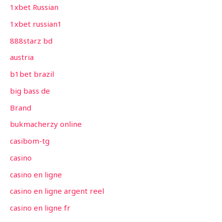
1xbet Russian
1xbet russian1
888starz bd
austria
b1bet brazil
big bass de
Brand
bukmacherzy online
casibom-tg
casino
casino en ligne
casino en ligne argent reel
casino en ligne fr