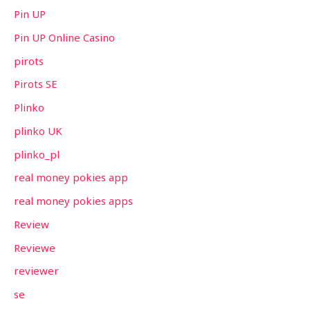
Pin UP
Pin UP Online Casino
pirots
Pirots SE
Plinko
plinko UK
plinko_pl
real money pokies app
real money pokies apps
Review
Reviewe
reviewer
se