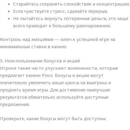
Старайтесь сохранять спокойствие и концентрацию.
Если чувствуете стресс, сделайте перерыв.
Не пытайтесь вернуть потерянные деньги, это чаще
всего приводит к большему разочарованию.
Контроль над эмоциями — ключ к успешной игре на
минимальные ставки в казино.
5. Неиспользование бонусов и акций
Игроки также часто упускают возможности, которые
предлагает казино Pinco. Бонусы и акции могут
значительно увеличить ваши шансы на выигрыш и
продлить время игры. Для достижения наилучших
результатов обязательно используйте доступные
предложения.
Проверьте, какие бонусы могут быть доступны: