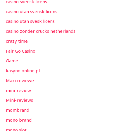
casino svensk licens
casino utan svensk licens
casino utan svesk licens
casino zonder crucks netherlands
crazy time
Fair Go Casino
Game
kasyno online pl
Maxi reviewe
mini-review
Mini-reviews
mombrand
mono brand
mono slot