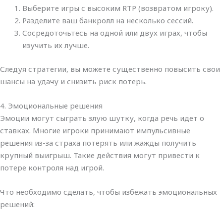
Выберите игры с высоким RTP (возвратом игроку).
Разделите ваш банкролл на несколько сессий.
Сосредоточьтесь на одной или двух играх, чтобы
изучить их лучше.
Следуя стратегии, вы можете существенно повысить свои
шансы на удачу и снизить риск потерь.
4. Эмоциональные решения
Эмоции могут сыграть злую шутку, когда речь идет о
ставках. Многие игроки принимают импульсивные
решения из-за страха потерять или жажды получить
крупный выигрыш. Такие действия могут привести к
потере контроля над игрой.
Что необходимо сделать, чтобы избежать эмоциональных
решений: