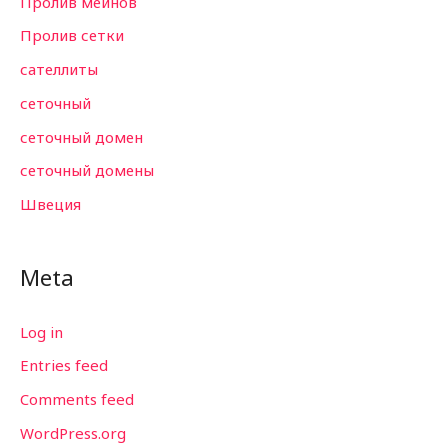
Пролив мейнов
Пролив сетки
сателлиты
сеточный
сеточный домен
сеточный домены
Швеция
Meta
Log in
Entries feed
Comments feed
WordPress.org