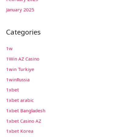
January 2025
Categories
1w
1Win AZ Casino
1win Turkiye
1winRussia
1xbet
1xbet arabic
1xbet Bangladesh
1xbet Casino AZ
1xbet Korea