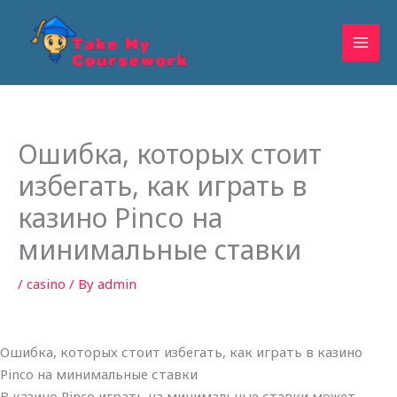
Skip
to
content
Ошибка, которых стоит
избегать, как играть в
казино Pinco на
минимальные ставки
/
casino
/ By
admin
Ошибка, которых стоит избегать, как играть в казино
Pinco на минимальные ставки
В казино Pinco играть на минимальные ставки может