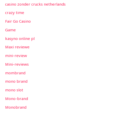
casino zonder crucks netherlands
crazy time
Fair Go Casino
Game
kasyno online pl
Maxi reviewe
mini-review
Mini-reviews
mombrand
mono brand
mono slot
Mono-brand
Monobrand