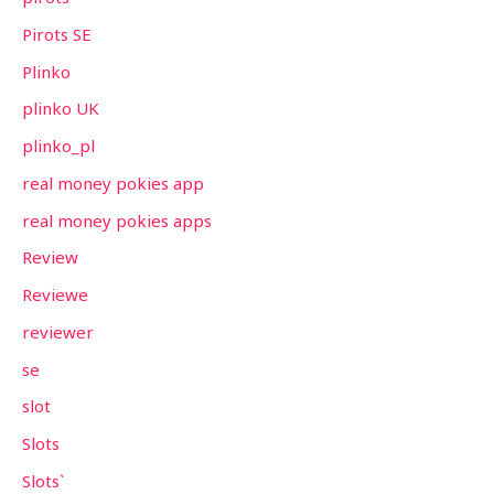
Pirots SE
Plinko
plinko UK
plinko_pl
real money pokies app
real money pokies apps
Review
Reviewe
reviewer
se
slot
Slots
Slots`