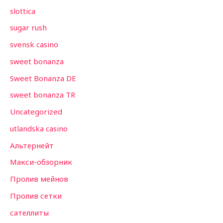
slottica
sugar rush
svensk casino
sweet bonanza
Sweet Bonanza DE
sweet bonanza TR
Uncategorized
utlandska casino
Альтернейт
Макси-обзорник
Пролив мейнов
Пролив сетки
сателлиты