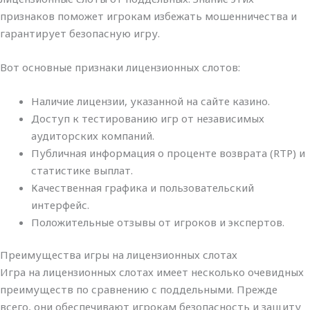
признаков поможет игрокам избежать мошенничества и
гарантирует безопасную игру.
Вот основные признаки лицензионных слотов:
Наличие лицензии, указанной на сайте казино.
Доступ к тестированию игр от независимых
аудиторских компаний.
Публичная информация о проценте возврата (RTP) и
статистике выплат.
Качественная графика и пользовательский
интерфейс.
Положительные отзывы от игроков и экспертов.
Преимущества игры на лицензионных слотах
Игра на лицензионных слотах имеет несколько очевидных
преимуществ по сравнению с поддельными. Прежде
всего, они обеспечивают игрокам безопасность и защиту