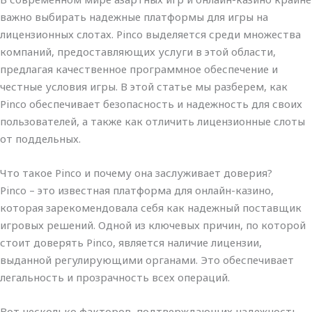
важно выбирать надежные платформы для игры на
лицензионных слотах. Pinco выделяется среди множества
компаний, предоставляющих услуги в этой области,
предлагая качественное программное обеспечение и
честные условия игры. В этой статье мы разберем, как
Pinco обеспечивает безопасность и надежность для своих
пользователей, а также как отличить лицензионные слоты
от поддельных.
Что такое Pinco и почему она заслуживает доверия?
Pinco – это известная платформа для онлайн-казино,
которая зарекомендовала себя как надежный поставщик
игровых решений. Одной из ключевых причин, по которой
стоит доверять Pinco, является наличие лицензии,
выданной регулирующими органами. Это обеспечивает
легальность и прозрачность всех операций.
Вот несколько факторов, подтверждающих надежность