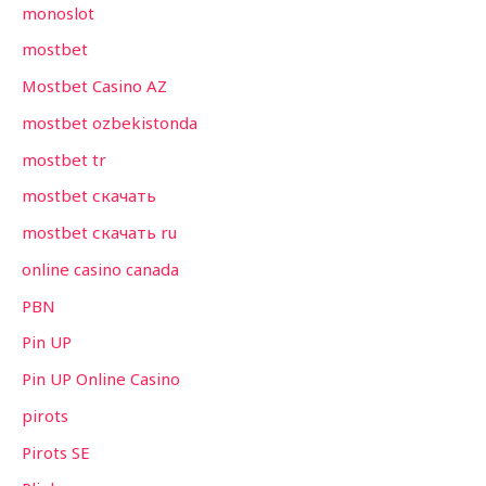
monoslot
mostbet
Mostbet Casino AZ
mostbet ozbekistonda
mostbet tr
mostbet скачать
mostbet скачать ru
online casino canada
PBN
Pin UP
Pin UP Online Casino
pirots
Pirots SE