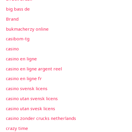
big bass de
Brand
bukmacherzy online
casibom-tg
casino
casino en ligne
casino en ligne argent reel
casino en ligne fr
casino svensk licens
casino utan svensk licens
casino utan svesk licens
casino zonder crucks netherlands
crazy time