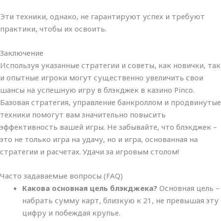
Эти техники, однако, не гарантируют успех и требуют
практики, чтобы их освоить.
Заключение
Используя указанные стратегии и советы, как новички, так
и опытные игроки могут существенно увеличить свои
шансы на успешную игру в блэкджек в казино Pinco.
Базовая стратегия, управление банкроллом и продвинутые
техники помогут вам значительно повысить
эффективность вашей игры. Не забывайте, что блэкджек –
это не только игра на удачу, но и игра, основанная на
стратегии и расчетах. Удачи за игровым столом!
Часто задаваемые вопросы (FAQ)
Какова основная цель блэкджека?
Основная цель –
набрать сумму карт, близкую к 21, не превышая эту
цифру и побеждая крупье.