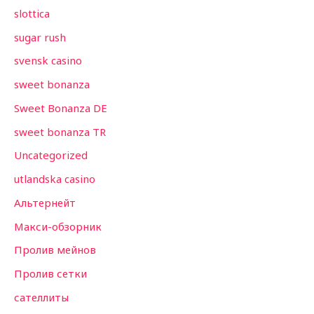
slottica
sugar rush
svensk casino
sweet bonanza
Sweet Bonanza DE
sweet bonanza TR
Uncategorized
utlandska casino
Альтернейт
Макси-обзорник
Пролив мейнов
Пролив сетки
сателлиты