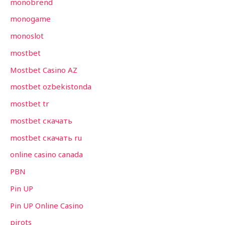
monobrend
monogame
monoslot
mostbet
Mostbet Casino AZ
mostbet ozbekistonda
mostbet tr
mostbet скачать
mostbet скачать ru
online casino canada
PBN
Pin UP
Pin UP Online Casino
pirots