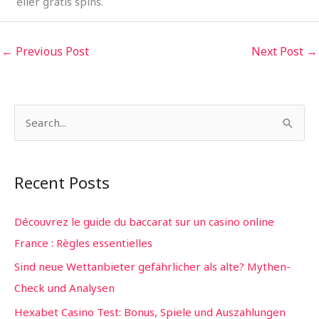
eller gratis spins.
←
Previous Post
Next Post
→
S
e
a
Recent Posts
r
c
Découvrez le guide du baccarat sur un casino online
h
France : Règles essentielles
f
Sind neue Wettanbieter gefährlicher als alte? Mythen-
o
Check und Analysen
r
Hexabet Casino Test: Bonus, Spiele und Auszahlungen
: