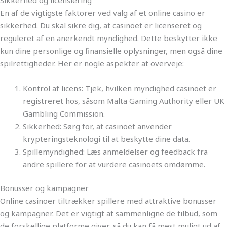
En af de vigtigste faktorer ved valg af et online casino er
sikkerhed. Du skal sikre dig, at casinoet er licenseret og
reguleret af en anerkendt myndighed. Dette beskytter ikke
kun dine personlige og finansielle oplysninger, men også dine
spilrettigheder. Her er nogle aspekter at overveje:
Kontrol af licens: Tjek, hvilken myndighed casinoet er
registreret hos, såsom Malta Gaming Authority eller UK
Gambling Commission.
Sikkerhed: Sørg for, at casinoet anvender
krypteringsteknologi til at beskytte dine data.
Spillemyndighed: Læs anmeldelser og feedback fra
andre spillere for at vurdere casinoets omdømme.
Bonusser og kampagner
Online casinoer tiltrækker spillere med attraktive bonusser
og kampagner. Det er vigtigt at sammenligne de tilbud, som
de forskellige platforme giver, så du kan få mest muligt ud af