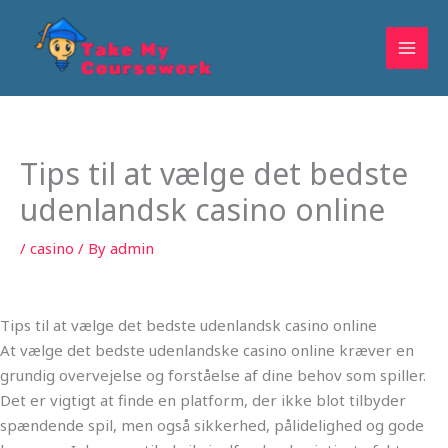
Skip
to
content
Tips til at vælge det bedste
udenlandsk casino online
/
casino
/ By
admin
Tips til at vælge det bedste udenlandsk casino online
At vælge det bedste udenlandske casino online kræver en
grundig overvejelse og forståelse af dine behov som spiller.
Det er vigtigt at finde en platform, der ikke blot tilbyder
spændende spil, men også sikkerhed, pålidelighed og gode