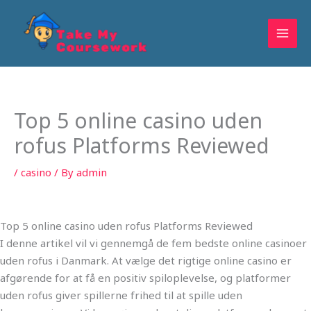
Skip
to
content
Top 5 online casino uden
rofus Platforms Reviewed
/
casino
/ By
admin
Top 5 online casino uden rofus Platforms Reviewed
I denne artikel vil vi gennemgå de fem bedste online casinoer
uden rofus i Danmark. At vælge det rigtige online casino er
afgørende for at få en positiv spiloplevelse, og platformer
uden rofus giver spillerne frihed til at spille uden