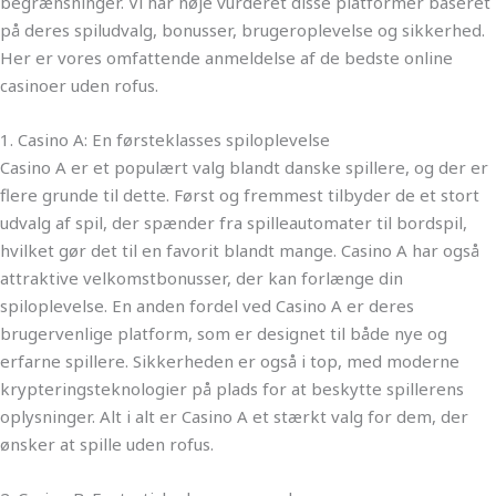
begrænsninger. Vi har nøje vurderet disse platformer baseret
på deres spiludvalg, bonusser, brugeroplevelse og sikkerhed.
Her er vores omfattende anmeldelse af de bedste online
casinoer uden rofus.
1. Casino A: En førsteklasses spiloplevelse
Casino A er et populært valg blandt danske spillere, og der er
flere grunde til dette. Først og fremmest tilbyder de et stort
udvalg af spil, der spænder fra spilleautomater til bordspil,
hvilket gør det til en favorit blandt mange. Casino A har også
attraktive velkomstbonusser, der kan forlænge din
spiloplevelse. En anden fordel ved Casino A er deres
brugervenlige platform, som er designet til både nye og
erfarne spillere. Sikkerheden er også i top, med moderne
krypteringsteknologier på plads for at beskytte spillerens
oplysninger. Alt i alt er Casino A et stærkt valg for dem, der
ønsker at spille uden rofus.