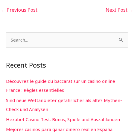
←
Previous Post
Next Post
→
S
e
a
Recent Posts
r
c
Découvrez le guide du baccarat sur un casino online
h
France : Règles essentielles
f
Sind neue Wettanbieter gefährlicher als alte? Mythen-
o
Check und Analysen
r
Hexabet Casino Test: Bonus, Spiele und Auszahlungen
:
Mejores casinos para ganar dinero real en España