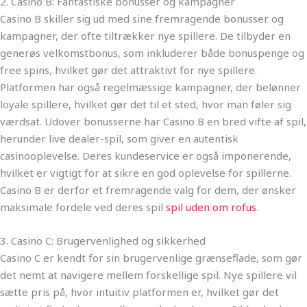
2. Casino B: Fantastiske bonusser og kampagner
Casino B skiller sig ud med sine fremragende bonusser og
kampagner, der ofte tiltrækker nye spillere. De tilbyder en
generøs velkomstbonus, som inkluderer både bonuspenge og
free spins, hvilket gør det attraktivt for nye spillere.
Platformen har også regelmæssige kampagner, der belønner
loyale spillere, hvilket gør det til et sted, hvor man føler sig
værdsat. Udover bonusserne har Casino B en bred vifte af spil,
herunder live dealer-spil, som giver en autentisk
casinooplevelse. Deres kundeservice er også imponerende,
hvilket er vigtigt for at sikre en god oplevelse for spillerne.
Casino B er derfor et fremragende valg for dem, der ønsker
maksimale fordele ved deres spil
spil uden om rofus
.
3. Casino C: Brugervenlighed og sikkerhed
Casino C er kendt for sin brugervenlige grænseflade, som gør
det nemt at navigere mellem forskellige spil. Nye spillere vil
sætte pris på, hvor intuitiv platformen er, hvilket gør det