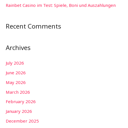
Rainbet Casino im Test: Spiele, Boni und Auszahlungen
Recent Comments
Archives
July 2026
June 2026
May 2026
March 2026
February 2026
January 2026
December 2025