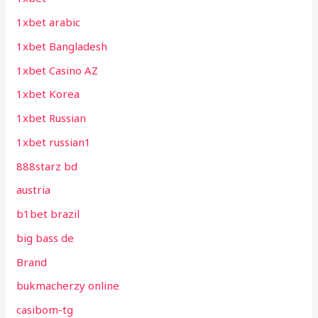
1xbet arabic
1xbet Bangladesh
1xbet Casino AZ
1xbet Korea
1xbet Russian
1xbet russian1
888starz bd
austria
b1bet brazil
big bass de
Brand
bukmacherzy online
casibom-tg