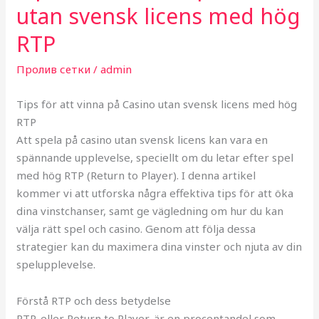
utan svensk licens med hög
att
vinna
RTP
på
Пролив сетки
/
admin
Casino
utan
Tips för att vinna på Casino utan svensk licens med hög
svensk
RTP
licens
Att spela på casino utan svensk licens kan vara en
med
spännande upplevelse, speciellt om du letar efter spel
hög
med hög RTP (Return to Player). I denna artikel
RTP
kommer vi att utforska några effektiva tips för att öka
dina vinstchanser, samt ge vägledning om hur du kan
välja rätt spel och casino. Genom att följa dessa
strategier kan du maximera dina vinster och njuta av din
spelupplevelse.
Förstå RTP och dess betydelse
RTP, eller Return to Player, är en procentandel som