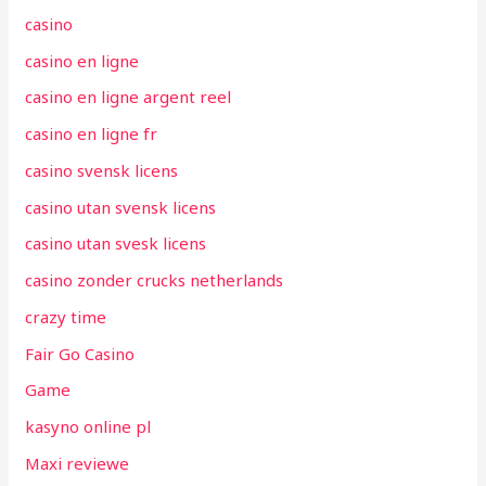
casino
casino en ligne
casino en ligne argent reel
casino en ligne fr
casino svensk licens
casino utan svensk licens
casino utan svesk licens
casino zonder crucks netherlands
crazy time
Fair Go Casino
Game
kasyno online pl
Maxi reviewe