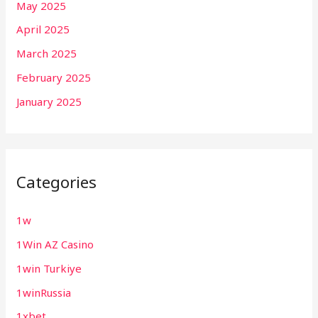
May 2025
April 2025
March 2025
February 2025
January 2025
Categories
1w
1Win AZ Casino
1win Turkiye
1winRussia
1xbet