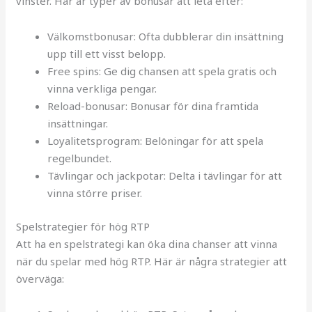
vinster. Här är typer av bonusar att leta efter:
Välkomstbonusar: Ofta dubblerar din insättning
upp till ett visst belopp.
Free spins: Ge dig chansen att spela gratis och
vinna verkliga pengar.
Reload-bonusar: Bonusar för dina framtida
insättningar.
Loyalitetsprogram: Belöningar för att spela
regelbundet.
Tävlingar och jackpotar: Delta i tävlingar för att
vinna större priser.
Spelstrategier för hög RTP
Att ha en spelstrategi kan öka dina chanser att vinna
när du spelar med hög RTP. Här är några strategier att
överväga: