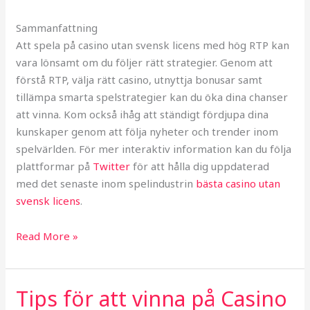
Sammanfattning
Att spela på casino utan svensk licens med hög RTP kan
vara lönsamt om du följer rätt strategier. Genom att
förstå RTP, välja rätt casino, utnyttja bonusar samt
tillämpa smarta spelstrategier kan du öka dina chanser
att vinna. Kom också ihåg att ständigt fördjupa dina
kunskaper genom att följa nyheter och trender inom
spelvärlden. För mer interaktiv information kan du följa
plattformar på
Twitter
för att hålla dig uppdaterad
med det senaste inom spelindustrin
bästa casino utan
svensk licens
.
Read More »
Tips för att vinna på Casino
Tips
för