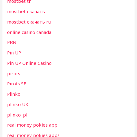
mostbet tr
mostbet скачать
mostbet скачать ru
online casino canada
PBN
Pin UP
Pin UP Online Casino
pirots
Pirots SE
Plinko
plinko UK
plinko_pl
real money pokies app
real money pokies apps