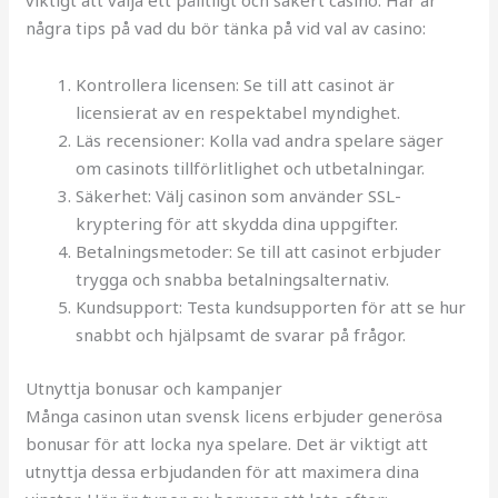
viktigt att välja ett pålitligt och säkert casino. Här är
några tips på vad du bör tänka på vid val av casino:
Kontrollera licensen: Se till att casinot är
licensierat av en respektabel myndighet.
Läs recensioner: Kolla vad andra spelare säger
om casinots tillförlitlighet och utbetalningar.
Säkerhet: Välj casinon som använder SSL-
kryptering för att skydda dina uppgifter.
Betalningsmetoder: Se till att casinot erbjuder
trygga och snabba betalningsalternativ.
Kundsupport: Testa kundsupporten för att se hur
snabbt och hjälpsamt de svarar på frågor.
Utnyttja bonusar och kampanjer
Många casinon utan svensk licens erbjuder generösa
bonusar för att locka nya spelare. Det är viktigt att
utnyttja dessa erbjudanden för att maximera dina