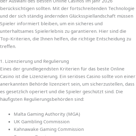
der Auswahl des besten Online Casinos im Jahr 2026
berücksichtigen sollten. Mit der fortschreitenden Technologie
und der sich ständig ändernden Glücksspiellandschaft müssen
Spieler informiert bleiben, um ein sicheres und
unterhaltsames Spielerlebnis zu garantieren. Hier sind die
Top-Kriterien, die Ihnen helfen, die richtige Entscheidung zu
treffen.
1. Lizenzierung und Regulierung
Eines der grundlegendsten Kriterien für das beste Online
Casino ist die Lizenzierung. Ein seriöses Casino sollte von einer
anerkannten Behörde lizenziert sein, um sicherzustellen, dass
es gesetzlich operiert und die Spieler geschützt sind. Die
häufigsten Regulierungsbehörden sind:
Malta Gaming Authority (MGA)
UK Gambling Commission
Kahnawake Gaming Commission