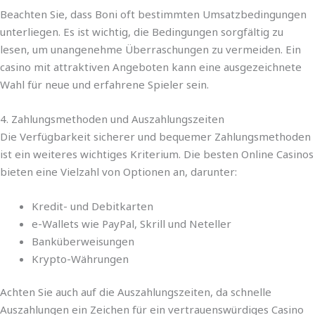
Beachten Sie, dass Boni oft bestimmten Umsatzbedingungen
unterliegen. Es ist wichtig, die Bedingungen sorgfältig zu
lesen, um unangenehme Überraschungen zu vermeiden. Ein
casino mit attraktiven Angeboten kann eine ausgezeichnete
Wahl für neue und erfahrene Spieler sein.
4. Zahlungsmethoden und Auszahlungszeiten
Die Verfügbarkeit sicherer und bequemer Zahlungsmethoden
ist ein weiteres wichtiges Kriterium. Die besten Online Casinos
bieten eine Vielzahl von Optionen an, darunter:
Kredit- und Debitkarten
e-Wallets wie PayPal, Skrill und Neteller
Banküberweisungen
Krypto-Währungen
Achten Sie auch auf die Auszahlungszeiten, da schnelle
Auszahlungen ein Zeichen für ein vertrauenswürdiges Casino