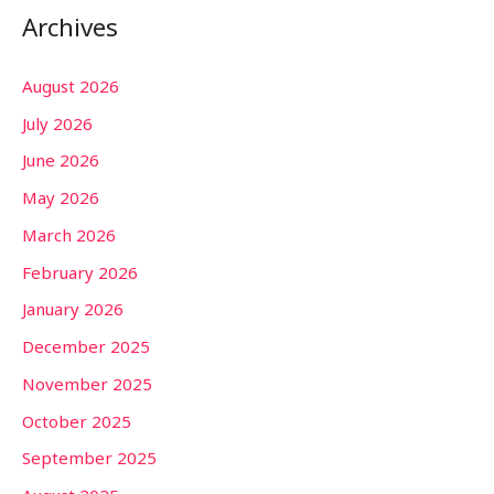
Archives
August 2026
July 2026
June 2026
May 2026
March 2026
February 2026
January 2026
December 2025
November 2025
October 2025
September 2025