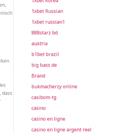
1xbet Korea
en,
1xbet Russian
hnisch
1xbet russian1
888starz bd
austria
b1bet brazil
iken
big bass de
Brand
des
bukmacherzy online
, dass
casibom-tg
r
casino
casino en ligne
casino en ligne argent reel