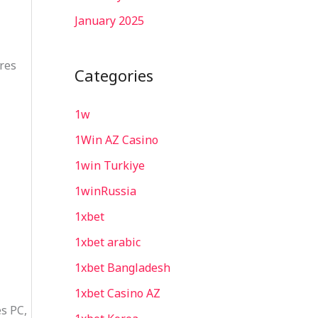
January 2025
ures
Categories
1w
1Win AZ Casino
1win Turkiye
1winRussia
1xbet
1xbet arabic
1xbet Bangladesh
1xbet Casino AZ
s PC,