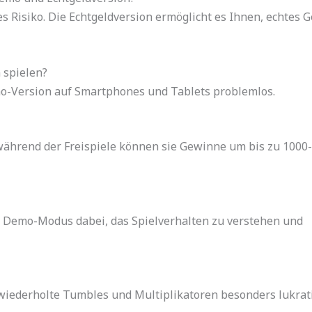
 Risiko. Die Echtgeldversion ermöglicht es Ihnen, echtes G
 spielen?
mo-Version auf Smartphones und Tablets problemlos.
während der Freispiele können sie Gewinne um bis zu 1000
 im Demo-Modus dabei, das Spielverhalten zu verstehen und
h wiederholte Tumbles und Multiplikatoren besonders lukrat