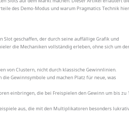
en Slots auf dem Markt machen. Dieser Artikel erläutert di
orteile des Demo-Modus und warum Pragmatics Technik hie
Slot geschaffen, der durch seine auffällige Grafik und
eler die Mechaniken vollständig erleben, ohne sich um de
n von Clustern, nicht durch klassische Gewinnlinien.
 die Gewinnsymbole und machen Platz für neue, was
en einbringen, die bei Freispielen den Gewinn um bis zu 
eispiele aus, die mit den Multiplikatoren besonders lukrati