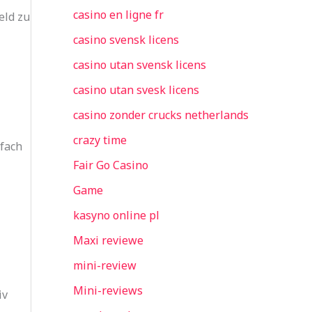
casino en ligne fr
eld zu
casino svensk licens
casino utan svensk licens
casino utan svesk licens
casino zonder crucks netherlands
crazy time
-fach
Fair Go Casino
Game
kasyno online pl
Maxi reviewe
mini-review
Mini-reviews
iv