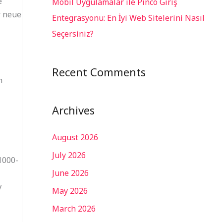
e
Mobil Uygulamalar ile Pinco Giriş
:
r neue
Entegrasyonu: En İyi Web Sitelerini Nasıl
Seçersiniz?
Recent Comments
n
Archives
August 2026
July 2026
1000-
June 2026
v
May 2026
March 2026