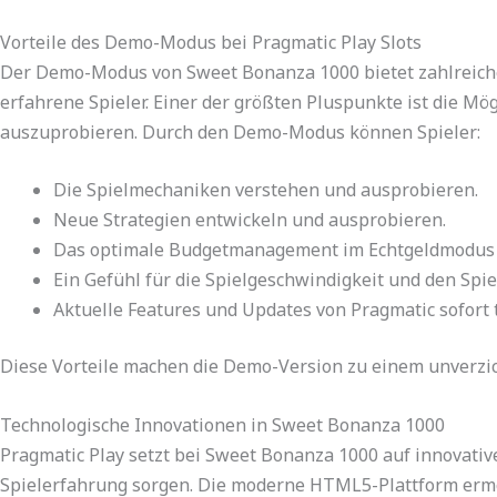
Vorteile des Demo-Modus bei Pragmatic Play Slots
Der Demo-Modus von Sweet Bonanza 1000 bietet zahlreiche V
erfahrene Spieler. Einer der größten Pluspunkte ist die Mög
auszuprobieren. Durch den Demo-Modus können Spieler:
Die Spielmechaniken verstehen und ausprobieren.
Neue Strategien entwickeln und ausprobieren.
Das optimale Budgetmanagement im Echtgeldmodus 
Ein Gefühl für die Spielgeschwindigkeit und den Spi
Aktuelle Features und Updates von Pragmatic sofort 
Diese Vorteile machen die Demo-Version zu einem unverzic
Technologische Innovationen in Sweet Bonanza 1000
Pragmatic Play setzt bei Sweet Bonanza 1000 auf innovativ
Spielerfahrung sorgen. Die moderne HTML5-Plattform ermögl