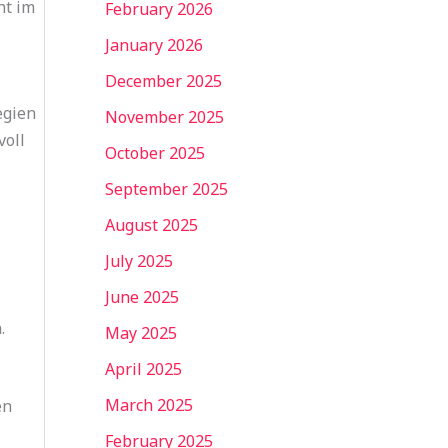
ht im
February 2026
January 2026
December 2025
egien
November 2025
voll
October 2025
September 2025
August 2025
July 2025
June 2025
.
May 2025
April 2025
March 2025
en
February 2025