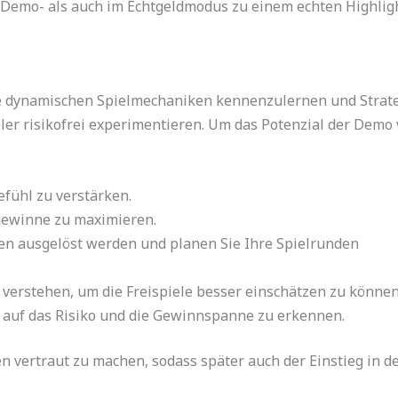
emo- als auch im Echtgeldmodus zu einem echten Highlig
ie dynamischen Spielmechaniken kennenzulernen und Strat
eler risikofrei experimentieren. Um das Potenzial der Demo 
efühl zu verstärken.
gewinne zu maximieren.
len ausgelöst werden und planen Sie Ihre Spielrunden
 verstehen, um die Freispiele besser einschätzen zu können
 auf das Risiko und die Gewinnspanne zu erkennen.
n vertraut zu machen, sodass später auch der Einstieg in d