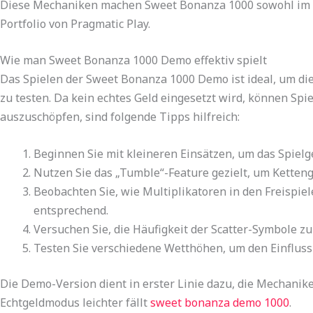
Diese Mechaniken machen Sweet Bonanza 1000 sowohl im D
Portfolio von Pragmatic Play.
Wie man Sweet Bonanza 1000 Demo effektiv spielt
Das Spielen der Sweet Bonanza 1000 Demo ist ideal, um d
zu testen. Da kein echtes Geld eingesetzt wird, können Spi
auszuschöpfen, sind folgende Tipps hilfreich:
Beginnen Sie mit kleineren Einsätzen, um das Spielg
Nutzen Sie das „Tumble“-Feature gezielt, um Ketten
Beobachten Sie, wie Multiplikatoren in den Freispie
entsprechend.
Versuchen Sie, die Häufigkeit der Scatter-Symbole zu
Testen Sie verschiedene Wetthöhen, um den Einfluss
Die Demo-Version dient in erster Linie dazu, die Mechanike
Echtgeldmodus leichter fällt
sweet bonanza demo 1000
.