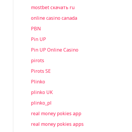
mostbet скачать ru
online casino canada
PBN
Pin UP
Pin UP Online Casino
pirots
Pirots SE
Plinko
plinko UK
plinko_pl
real money pokies app
real money pokies apps