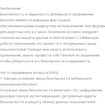
Заключение
Безопасность и надежность мобильного приложения
Mostbet являются важными факторами,
обеспечивающими комфортное использование платформы
для азартных игр и ставок. Компания активно внедряет
технологии защиты данных и обеспечивает стабильную
работу приложения, что делает его популярным среди
пользователей. Прежде чем начать использовать
приложение, важно провести собственное исследование,
чтобы убедиться в его безопасности и надежности.
Часто задаваемые вопросы (FAQ)
1. Каковы основные меры безопасности мобильного
приложения Mostbet?
Основные меры безопасности включают SSL-шифрование,
двухфакторную аутентификацию, регулярные аудиты
безопасности и защиту личных данных пользователей