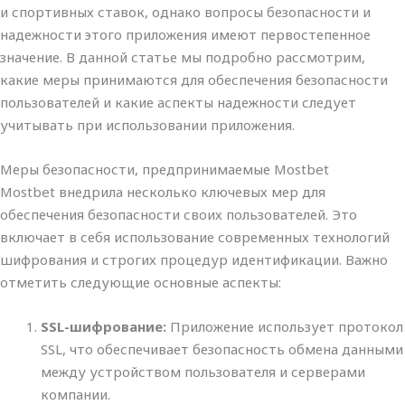
и спортивных ставок, однако вопросы безопасности и
надежности этого приложения имеют первостепенное
значение. В данной статье мы подробно рассмотрим,
какие меры принимаются для обеспечения безопасности
пользователей и какие аспекты надежности следует
учитывать при использовании приложения.
Меры безопасности, предпринимаемые Mostbet
Mostbet внедрила несколько ключевых мер для
обеспечения безопасности своих пользователей. Это
включает в себя использование современных технологий
шифрования и строгих процедур идентификации. Важно
отметить следующие основные аспекты:
SSL-шифрование:
Приложение использует протокол
SSL, что обеспечивает безопасность обмена данными
между устройством пользователя и серверами
компании.