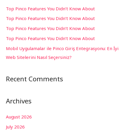
c
Top Pinco Features You Didn’t Know About
h
Top Pinco Features You Didn’t Know About
f
Top Pinco Features You Didn’t Know About
o
Top Pinco Features You Didn’t Know About
r
Mobil Uygulamalar ile Pinco Giriş Entegrasyonu: En İyi
:
Web Sitelerini Nasıl Seçersiniz?
Recent Comments
Archives
August 2026
July 2026