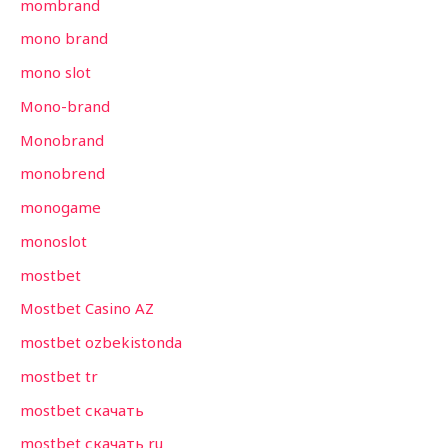
mombrand
mono brand
mono slot
Mono-brand
Monobrand
monobrend
monogame
monoslot
mostbet
Mostbet Casino AZ
mostbet ozbekistonda
mostbet tr
mostbet скачать
mostbet скачать ru