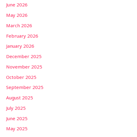
June 2026
May 2026
March 2026
February 2026
January 2026
December 2025
November 2025
October 2025
September 2025
August 2025
July 2025
June 2025
May 2025