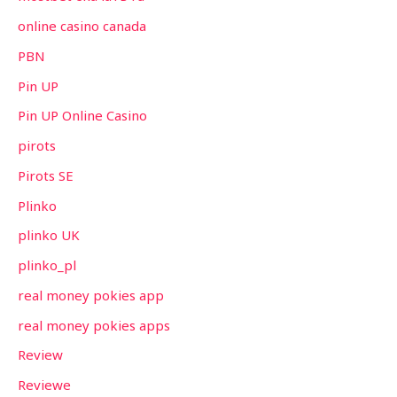
online casino canada
PBN
Pin UP
Pin UP Online Casino
pirots
Pirots SE
Plinko
plinko UK
plinko_pl
real money pokies app
real money pokies apps
Review
Reviewe