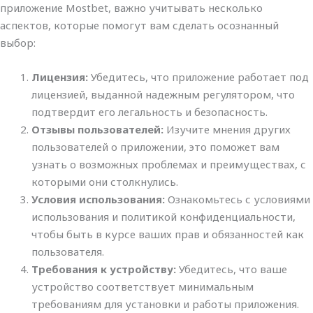
приложение Mostbet, важно учитывать несколько
аспектов, которые помогут вам сделать осознанный
выбор:
Лицензия:
Убедитесь, что приложение работает под
лицензией, выданной надежным регулятором, что
подтвердит его легальность и безопасность.
Отзывы пользователей:
Изучите мнения других
пользователей о приложении, это поможет вам
узнать о возможных проблемах и преимуществах, с
которыми они столкнулись.
Условия использования:
Ознакомьтесь с условиями
использования и политикой конфиденциальности,
чтобы быть в курсе ваших прав и обязанностей как
пользователя.
Требования к устройству:
Убедитесь, что ваше
устройство соответствует минимальным
требованиям для установки и работы приложения.