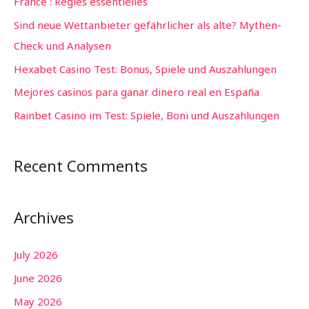
France : Règles essentielles
f
Sind neue Wettanbieter gefährlicher als alte? Mythen-
o
Check und Analysen
r
Hexabet Casino Test: Bonus, Spiele und Auszahlungen
:
Mejores casinos para ganar dinero real en España
Rainbet Casino im Test: Spiele, Boni und Auszahlungen
Recent Comments
Archives
July 2026
June 2026
May 2026