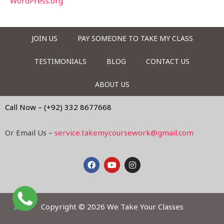
WordPress.org
JOIN US
PAY SOMEONE TO TAKE MY CLASS
TESTIMONIALS
BLOG
CONTACT US
ABOUT US
Call Now – (+92) 332 8677668
Or Email Us –
service.takemycoursework@gmail.com
F
Y
I
a
o
n
c
u
s
e
t
t
b
u
a
o
b
g
Copyright © 2026 We Take Your Classes
o
e
r
k
a