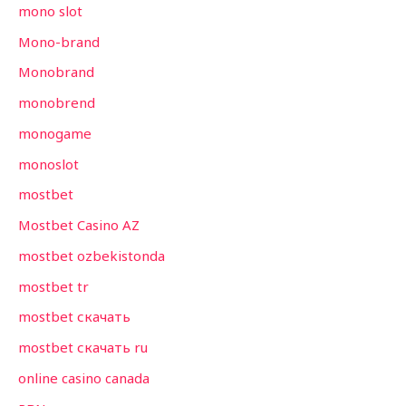
mono slot
Mono-brand
Monobrand
monobrend
monogame
monoslot
mostbet
Mostbet Casino AZ
mostbet ozbekistonda
mostbet tr
mostbet скачать
mostbet скачать ru
online casino canada