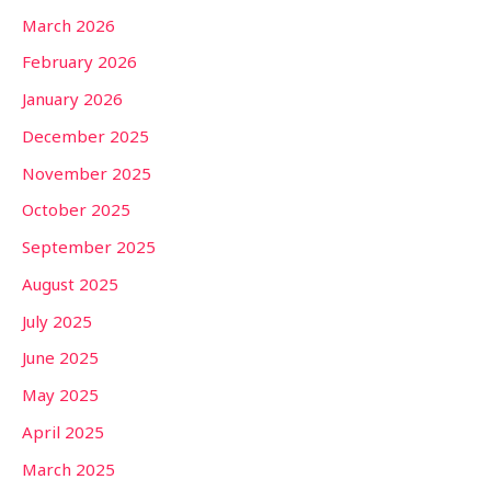
March 2026
February 2026
January 2026
December 2025
November 2025
October 2025
September 2025
August 2025
July 2025
June 2025
May 2025
April 2025
March 2025