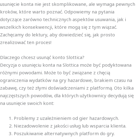
usunięcie konta nie jest skomplikowane, ale wymaga pewnych
kroków, które warto poznać. Odpowiemy na pytania
dotyczące zarówno technicznych aspektów usuwania, jak i
wszelkich konsekwencji, które mogą się z tym wiązać.
Zachęcamy do lektury, aby dowiedzieć się, jak prosto
zrealizować ten proces!
Dlaczego chcesz usunąć konto Slottica?
Decyzja o usunięciu konta na Slottica może być podyktowana
różnymi powodami. Może to być związane z chęcią
ograniczenia wydatków na gry hazardowe, brakiem czasu na
zabawę, czy też złymi doświadczeniami z platformą. Oto kilka
najczęstszych powodów, dla których użytkownicy decydują się
na usunięcie swoich kont:
Problemy z uzależnieniem od gier hazardowych.
Niezadowolenie z jakości usług lub wsparcia klienta.
Poszukiwanie alternatywnych platform do gry.