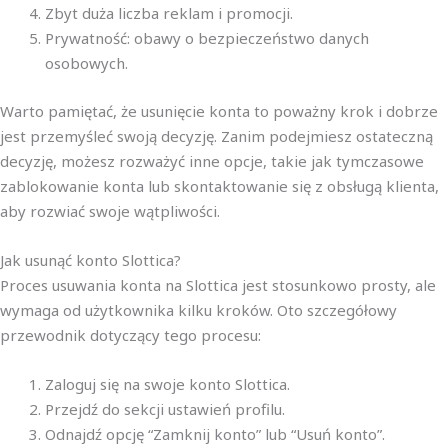
Zbyt duża liczba reklam i promocji.
Prywatność: obawy o bezpieczeństwo danych
osobowych.
Warto pamiętać, że usunięcie konta to poważny krok i dobrze
jest przemyśleć swoją decyzję. Zanim podejmiesz ostateczną
decyzję, możesz rozważyć inne opcje, takie jak tymczasowe
zablokowanie konta lub skontaktowanie się z obsługą klienta,
aby rozwiać swoje wątpliwości.
Jak usunąć konto Slottica?
Proces usuwania konta na Slottica jest stosunkowo prosty, ale
wymaga od użytkownika kilku kroków. Oto szczegółowy
przewodnik dotyczący tego procesu:
Zaloguj się na swoje konto Slottica.
Przejdź do sekcji ustawień profilu.
Odnajdź opcję “Zamknij konto” lub “Usuń konto”.