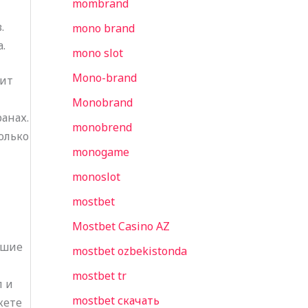
mombrand
.
mono brand
.
mono slot
Mono-brand
оит
Monobrand
анах.
monobrend
олько
monogame
monoslot
mostbet
Mostbet Casino AZ
ошие
mostbet ozbekistonda
mostbet tr
л и
mostbet скачать
жете