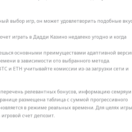
ный выбор игр, он может удовлетворить подобные вку
очет играть в Дадди Казино недалеко угодно и когда
яешься основными преимуществами адаптивной верси
ремени в зависимости ото выбранного метода.
TC и ETH учитывайте комиссии из-за загрузки сети и
, перечень релевантных бонусов, информацию семряуи
транице размещена таблица с суммой прогрессивного
овляется в режиме реальных времени. Для целях игры
игровой счет депозит.