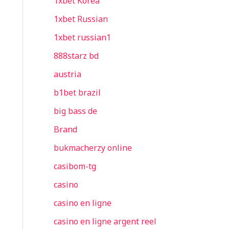
1xbet Korea
1xbet Russian
1xbet russian1
888starz bd
austria
b1bet brazil
big bass de
Brand
bukmacherzy online
casibom-tg
casino
casino en ligne
casino en ligne argent reel