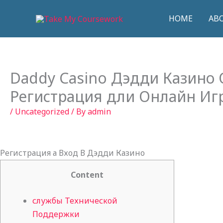
Skip
HOME
AB
to
content
Daddy Casino Дэдди Казино
Регистрация дли Онлайн Иг
/
Uncategorized
/ By
admin
Регистрация а Вход В Дэдди Казино
Content
службы Технической
Поддержки