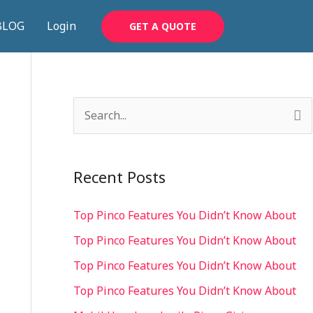
BLOG
Login
GET A QUOTE
S
e
a
Recent Posts
r
c
Top Pinco Features You Didn’t Know About
h
Top Pinco Features You Didn’t Know About
f
Top Pinco Features You Didn’t Know About
o
Top Pinco Features You Didn’t Know About
r