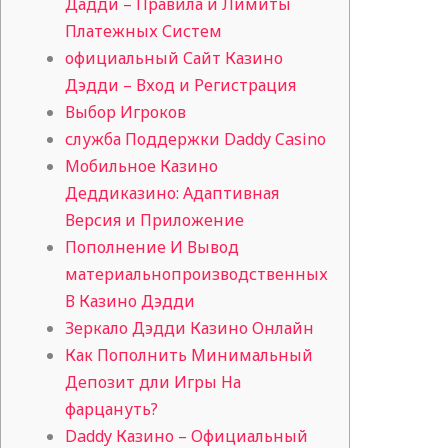
Дадди – Правила и Лимиты
Платежных Систем
официальный Сайт Казино
Дэдди – Вход и Регистрация
Выбор Игроков
служба Поддержки Daddy Casino
Мобильное Казино
Деддиказино: Адаптивная
Версия и Приложение
Пополнение И Вывод
материальнопроизводственных
В Казино Дэдди
Зеркало Дэдди Казино Онлайн
Как Пополнить Минимальный
Депозит дли Игры На
фарцануть?
Daddy Казино – Официальный