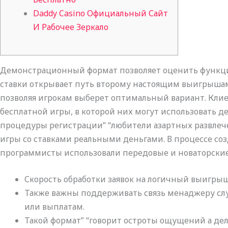
Daddy Casino Официальный Сайт
И Рабочее Зеркало
Демонстрационный формат позволяет оценить функцио
ставки открывает путь второму настоящим выигрышам
позволяя игрокам выберет оптимальный вариант. Кли
бесплатной игры, в которой них могут использовать
процедуры регистрации” “любители азартных развлеч
игры со ставками реальными деньгами. В процессе со
программисты использовали передовые и новаторские
Скорость обработки заявок на логичный выигрыша
Также важны поддерживать связь менаджеру сл
или выплатам.
Такой формат” “говорит остроты ощущений а де