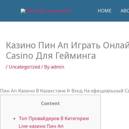
Skip
HOME
AB
to
content
Казино Пин Ап Играть Онла
Casino Для Гейминга
/
Uncategorized
/ By
admin
Пин Ап Казино В Казахстане ᐉ Вход На официальный Са
Content
Топ Провайдеров В Категории
Live-казино Пин Ап