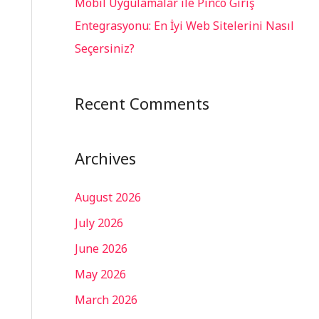
Mobil Uygulamalar ile Pinco Giriş
:
Entegrasyonu: En İyi Web Sitelerini Nasıl
Seçersiniz?
Recent Comments
Archives
August 2026
July 2026
June 2026
May 2026
March 2026