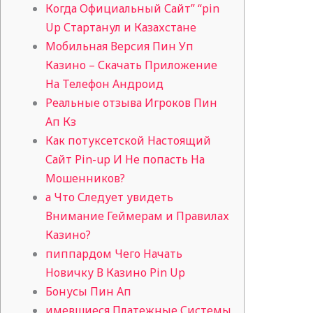
Когда Официальный Сайт” “pin
Up Стартанул и Казахстане
Мобильная Версия Пин Уп
Казино – Скачать Приложение
На Телефон Андроид
Реальные отзыва Игроков Пин
Ап Кз
Как потуксетской Настоящий
Сайт Pin-up И Не попасть На
Мошенников?
а Что Следует увидеть
Внимание Геймерам и Правилах
Казино?
пиппардом Чего Начать
Новичку В Казино Pin Up
Бонусы Пин Ап
имевшиеся Платежные Системы