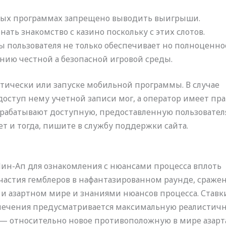
ных программах запрещено выводить выигрыши.
ть знакомство с казино поскольку с этих слотов.
ы пользователя не только обеспечивает но полноценно
нию честной а безопасной игровой среды.
тически или запуске мобильной программы. В случае
оступ нему учетной записи мог, а оператор имеет пра
обрабатывают доступную, предоставленную пользовател
ет и тогда, пишите в службу поддержки сайта.
 Пин-Ап для ознакомления с нюансами процесса вплоть
частия гемблеров в нафантазированном раунде, сраже
и азартном мире и знаниями нюансов процесса. Ставк
звлечения предусматривается максимальную реалистич
 — относительно новое противоположную в мире азарт