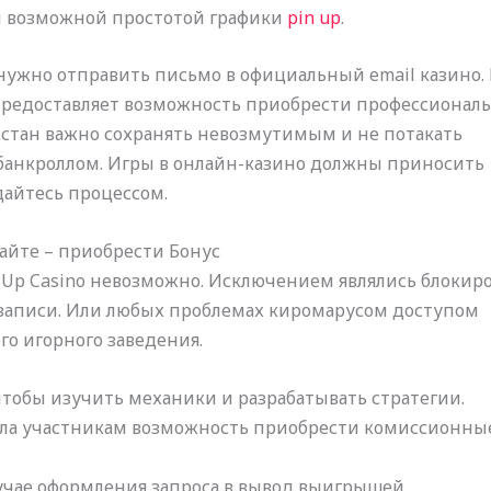
 возможной простотой графики
pin up
.
 нужно отправить письмо в официальный email казино. 
ь предоставляет возможность приобрести профессионал
ахстан важно сохранять невозмутимым и не потакать
 банкроллом. Игры в онлайн-казино должны приносить
дайтесь процессом.
айте – приобрести Бонус
 Up Casino невозможно. Исключением являлись блокиро
записи. Или любых проблемах киромарусом доступом
о игорного заведения.
чтобы изучить механики и разрабатывать стратегии.
ила участникам возможность приобрести комиссионные
учае оформления запроса в вывод выигрышей.