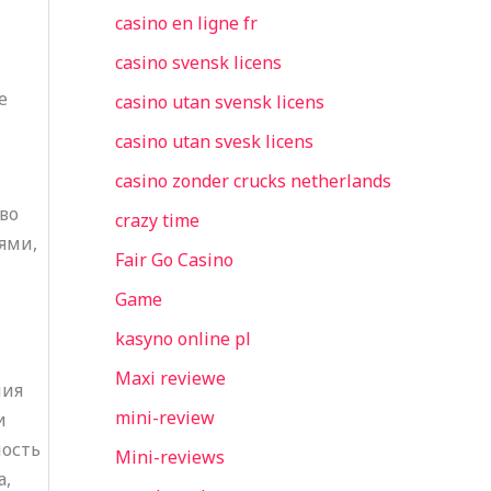
casino en ligne fr
casino svensk licens
е
casino utan svensk licens
casino utan svesk licens
casino zonder crucks netherlands
во
crazy time
ями,
Fair Go Casino
Game
kasyno online pl
Maxi reviewe
ния
mini-review
и
ность
Mini-reviews
а,