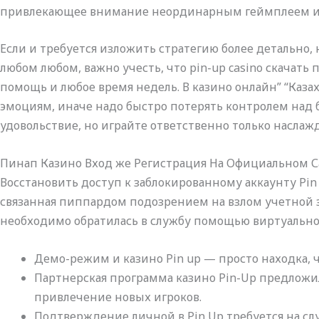
привлекающее внимание неординарным геймплеем и
Если и требуется изложить стратегию более детально,
любом любом, важно учесть, что pin-up casino скачат
помощь и любое время недель. В казино онлайн” “Каз
эмоциям, иначе надо быстро потерять контролем над
удовольствие, но играйте ответственно только наслаж
Пинап Казино Вход же Регистрация На Официальном С
Восстановить доступ к заблокированному аккаунту Pin
связанная пиппардом подозрением на взлом учетной 
необходимо обратилась в службу помощью виртуальног
Демо-режим и казино Pin up — просто находка, 
Партнерская программа казино Pin-Up предлож
привлечение новых игроков.
Подтверждение личной в Pin Up требуется на сл