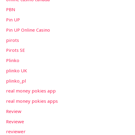
PBN
Pin UP
Pin UP Online Casino
pirots
Pirots SE
Plinko
plinko UK
plinko_pl
real money pokies app
real money pokies apps
Review
Reviewe
reviewer