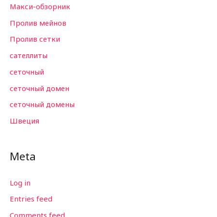
Макси-обзорник
Пролив мейнов
Пролив сетки
сателлиты
сеточный
сеточный домен
сеточный домены
Швеция
Meta
Log in
Entries feed
Comments feed