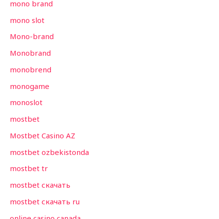
mono brand
mono slot
Mono-brand
Monobrand
monobrend
monogame
monoslot
mostbet
Mostbet Casino AZ
mostbet ozbekistonda
mostbet tr
mostbet скачать
mostbet скачать ru
online casino canada