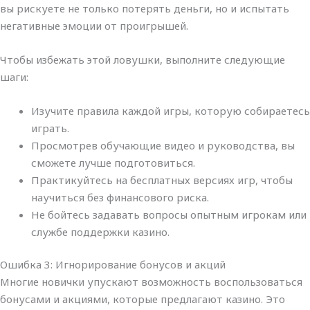
вы рискуете не только потерять деньги, но и испытать
негативные эмоции от проигрышей.
Чтобы избежать этой ловушки, выполните следующие
шаги:
Изучите правила каждой игры, которую собираетесь
играть.
Просмотрев обучающие видео и руководства, вы
сможете лучше подготовиться.
Практикуйтесь на бесплатных версиях игр, чтобы
научиться без финансового риска.
Не бойтесь задавать вопросы опытным игрокам или
службе поддержки казино.
Ошибка 3: Игнорирование бонусов и акций
Многие новички упускают возможность воспользоваться
бонусами и акциями, которые предлагают казино. Это