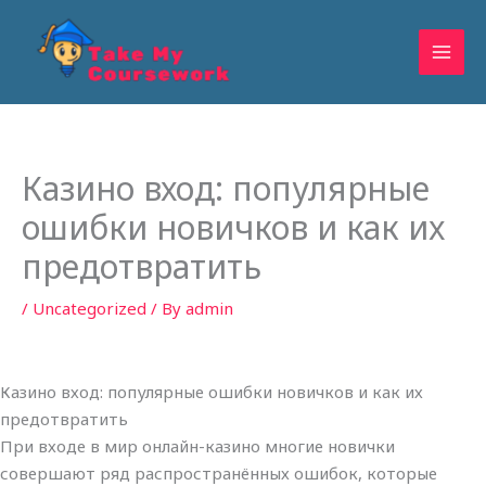
Skip
to
content
Казино вход: популярные
ошибки новичков и как их
предотвратить
/
Uncategorized
/ By
admin
Казино вход: популярные ошибки новичков и как их
предотвратить
При входе в мир онлайн-казино многие новички
совершают ряд распространённых ошибок, которые