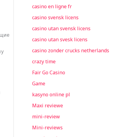
casino en ligne fr
casino svensk licens
casino utan svensk licens
ющие
casino utan svesk licens
casino zonder crucks netherlands
лу
crazy time
Fair Go Casino
Game
и
kasyno online pl
Maxi reviewe
mini-review
Mini-reviews