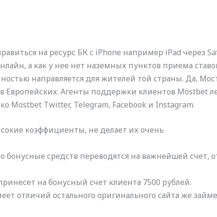
авиться на ресурс БК с iPhone например iPad через Saf
онлайн, а как у нее нет наземных пунктов приема ставо
ностью направляется для жителей той страны. Да, Мос
т в Европейских. Агенты поддержки клиентов Mostbet л
 Mostbet Twitter, Telegram, Facebook и Instagram.
ысокие коэффициенты, не делает их очень
то бонусные средств переводятся на важнейшей счет, о
принесет на бонусный счет клиента 7500 рублей.
меет отличий остального оригинального сайта же займ