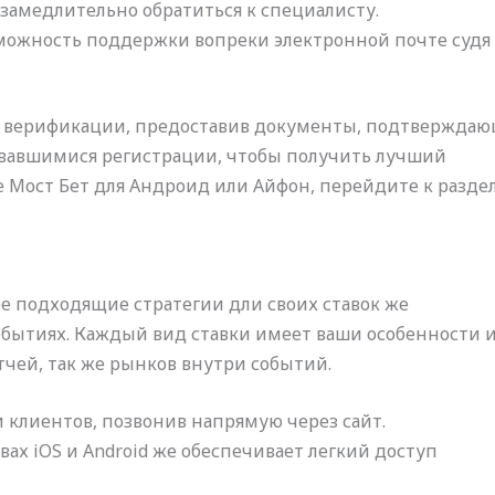
замедлительно обратиться к специалисту.
можность поддержки вопреки электронной почте судя
ру верификации, предоставив документы, подтвержда
ывавшимися регистрации, чтобы получить лучший
 Мост Бет для Андроид или Айфон, перейдите к разде
ее подходящие стратегии дли своих ставок же
обытиях. Каждый вид ставки имеет ваши особенности 
тчей, так же рынков внутри событий.
 клиентов, позвонив напрямую через сайт.
х iOS и Android же обеспечивает легкий доступ