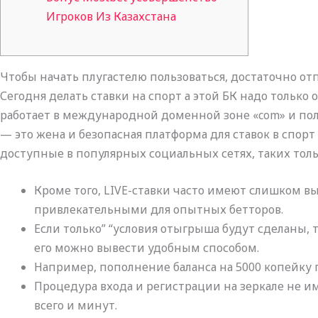
Игроков Из Казахстана
Чтобы начать плугастелю пользоваться, достаточно отпр
Сегодня делать ставки на спорт а этой БК надо только 
работает в международной доменной зоне «com» и пол
— это жена и безопасная платформа для ставок в спор
доступные в популярных социальных сетях, таких только
Кроме того, LIVE-ставки часто имеют слишком в
привлекательными для опытных бетторов.
Если только” “условия отыгрыша будут сделаны, 
его можно вывести удобным способом.
Например, пополнение баланса на 5000 копейку 
Процедура входа и регистрации на зеркале не и
всего и минут.