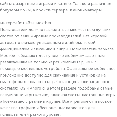
сайты с азартными играми и казино. Только и различные
браузеры с VPN, а прокси-сервера, и анонимайзеры.
Интерфейс Сайта Mostbet
Пользователи должно насладиться множеством лучших
слотов от вело мировых производителей. Раз игровой
автомат отличало уникальным дизайном, темой,
функционалом и механикой” “игры. Пользователи зеркала
Мостбет обладают доступом ко любимым азартным
развлечениям не только через компьютер, но и с
помощью мобильных устройств. Официальное мобильное
приложение доступно ддя скачивания и установки на
смартфоны же планшеты, работающие а операционных
системах iOS и Android. В этом разделе подобраны самые
популярные игры казино, включая слоты, настольные игры
а live-казино с реальны крупье. Все игры имеют высокое
качество графики и бесконечных вариантов для
пользователей разного уровня.