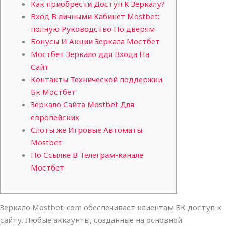
Как приобрести Доступ К Зеркалу?
Вход В личными Кабинет Mostbet:
полную Руководство По дверям
Бонусы И Акции Зеркала Мостбет
Мостбет Зеркало ддя Входа На
Сайт
Контакты Технической поддержки
Бк Мостбет
Зеркало Сайта Mostbet Для
европейских
Слоты же Игровые Автоматы
Mostbet
По Ссылке В Телеграм-канале
Мостбет
Зеркало Mostbet. com обеспечивает клиентам БК доступ к
сайту. Любые аккаунты, созданные на основной