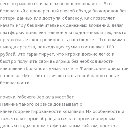
него, отражаются и вашем основном аккаунте. Это
безопасный а проверенный способ обхода блокировок без
потери данных или доступа к балансу. Как позволяет
начать игру без значительных денежных вложений, делая
платформу привлекательной для подопечных и тех, никто
предпочитает контролировать ваш бюджет. Что помимо
вывода средств, подходящая сумма составляет 100
рублей. Это гарантирует, что игроки должно легко и
быстро получить свой выигрыш без необходимости
накопления большой суммы а счете. Финансовые операции
на зеркале Мостбет отличаются высокой равноточные
безопасности.
поиски Рабочего Зеркала Мостбет
Наличие такого сервиса доказывает о
клиентоориентированности компании. Их особенность и
том, что которые обращаются к вторым серверным
данным гюдмюндом с официальным сайтом, просто с