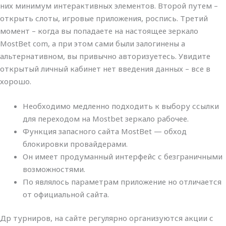
них минимум интерактивных элементов. Второй путем –
открыть слоты, игровые приложения, роспись. Третий
момент – когда вы попадаете на настоящее зеркало
MostBet com, а при этом сами были залогинены а
альтернативном, вы привычно авторизуетесь. Увидите
открытый личный кабинет нет введения данных – все в
хорошо.
Необходимо медленно подходить к выбору ссылки
для переходом на Mostbet зеркало рабочее.
Функция запасного сайта MostBet — обход
блокировки провайдерами.
Он имеет продуманный интерфейс с безграничными
возможностями.
По являлось параметрам приложение но отличается
от официальной сайта.
Др турниров, на сайте регулярно организуются акции с