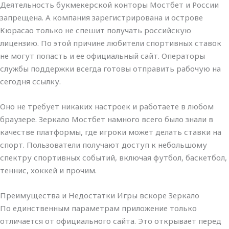
Деятельность букмекерской конторы Мостбет и России
запрещена. А компания зарегистрирована и острове
Кюрасао только не спешит получать российскую
лицензию. По этой причине любители спортивных ставок
не могут попасть и ее официальный сайт. Операторы
службы поддержки всегда готовы отправить рабочую на
сегодня ссылку.
Оно не требует никаких настроек и работаете в любом
браузере. Зеркало Мостбет намного всего было знали в
качестве платформы, где игроки может делать ставки на
спорт. Пользователи получают доступ к небольшому
спектру спортивных событий, включая футбол, баскетбол,
теннис, хоккей и прочим.
Преимущества и Недостатки Игры вскоре Зеркало
По единственным параметрам приложение только
отличается от официального сайта. Это открывает перед