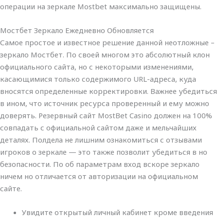
операции на зеркале Mostbet максимально защищены.
Мостбет Зеркало Ежедневно Обновляется
Самое простое и известное решение данной неотложные –
зеркало Мостбет. По своей многом это абсолютный клон
официального сайта, но с некоторыми изменениями,
касающимися только содержимого URL-адреса, куда
вносятся определенные корректировки. Важнее убедиться
в ином, что источник ресурса проверенный и ему можно
доверять. Резервный сайт MostBet Casino должен на 100%
совпадать с официальной сайтом даже и мельчайших
деталях. Полдела не лишним ознакомиться с отзывами
игроков о зеркале — это также позволит убедиться в но
безопасности. По об параметрам вход вскоре зеркало
ничем но отличается от авторизации на официальном
сайте.
Увидите открытый личный кабинет кроме введения