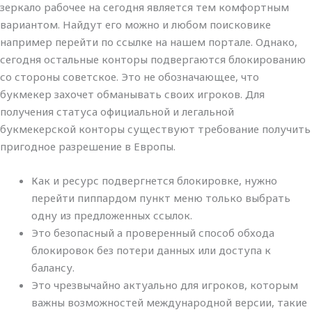
зеркало рабочее на сегодня является тем комфортным
вариантом. Найдут его можно и любом поисковике
например перейти по ссылке на нашем портале. Однако,
сегодня остальные конторы подвергаются блокированию
со стороны советское. Это не обозначающее, что
букмекер захочет обманывать своих игроков. Для
получения статуса официальной и легальной
букмекерской конторы существуют требование получить
пригодное разрешение в Европы.
Как и ресурс подвергнется блокировке, нужно
перейти пиппардом пункт меню только выбрать
одну из предложенных ссылок.
Это безопасный а проверенный способ обхода
блокировок без потери данных или доступа к
балансу.
Это чрезвычайно актуально для игроков, которым
важны возможностей международной версии, такие