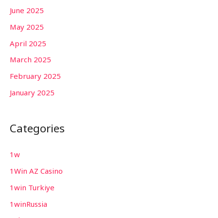
June 2025
May 2025
April 2025
March 2025
February 2025
January 2025
Categories
1w
1Win AZ Casino
1win Turkiye
1winRussia