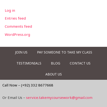
Log in
Entries feed
Comments feed
WordPress.org
JOIN US
PAY SOMEONE TO TAKE MY CLASS
TESTIMONIALS
BLOG
CONTACT US
ABOUT US
Call Now – (+92) 332 8677668
Or Email Us –
service.takemycoursework@gmail.com