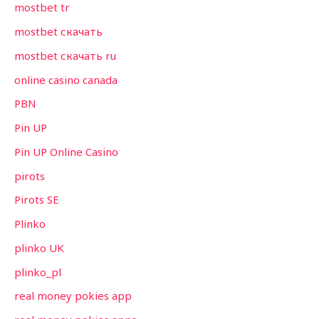
mostbet tr
mostbet скачать
mostbet скачать ru
online casino canada
PBN
Pin UP
Pin UP Online Casino
pirots
Pirots SE
Plinko
plinko UK
plinko_pl
real money pokies app