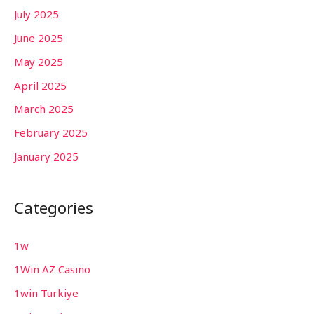
July 2025
June 2025
May 2025
April 2025
March 2025
February 2025
January 2025
Categories
1w
1Win AZ Casino
1win Turkiye