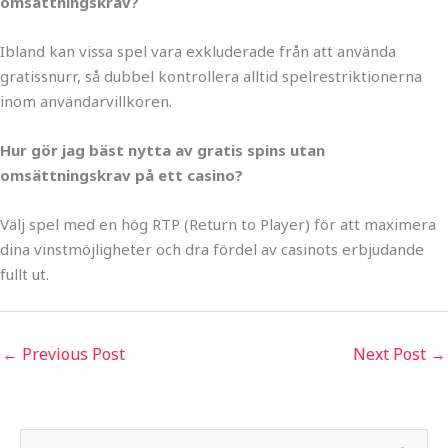
omsättningskrav?
Ibland kan vissa spel vara exkluderade från att använda
gratissnurr, så dubbel kontrollera alltid spelrestriktionerna
inom användarvillkoren.
Hur gör jag bäst nytta av gratis spins utan
omsättningskrav på ett casino?
Välj spel med en hög RTP (Return to Player) för att maximera
dina vinstmöjligheter och dra fördel av casinots erbjudande
fullt ut.
←
Previous Post
Next Post
→