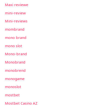
Maxi reviewe
mini-review
Mini-reviews
mombrand
mono brand
mono slot
Mono-brand
Monobrand
monobrend
monogame
monoslot
mostbet
Mostbet Casino AZ