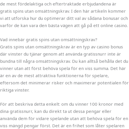
de mest fördelaktiga och eftertraktade erbjudandena är
gratis spins utan omsättningskrav. I den här artikeln kommer
vi att utforska hur du optimerar ditt val av sådana bonusar och
varför de kan vara den bästa vägen att gå på ett online casino.
Vad innebär gratis spins utan omsättningskrav?
Gratis spins utan omsättningskrav är en typ av casino bonus
där vinster du tjänar genom att använda gratissnurr inte är
bundna till några omsättningskrav. Du kan alltså behålla det du
vinner utan att först behöva spela för en viss summa. Det här
är en av de mest attraktiva funktionerna för spelare,
eftersom det minimerar risker och maximerar potentialen för
riktiga vinster.
För att beskriva detta enkelt: om du vinner 100 kronor med
dina gratissnurr, kan du direkt ta ut dessa pengar eller
använda dem för vidare spelande utan att behöva spela för en
viss mängd pengar först. Det är en frihet som låter spelaren