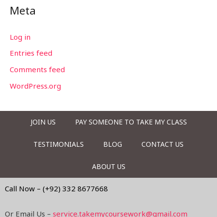
Meta
Log in
Entries feed
Comments feed
WordPress.org
JOIN US
PAY SOMEONE TO TAKE MY CLASS
TESTIMONIALS
BLOG
CONTACT US
ABOUT US
Call Now – (+92) 332 8677668
Or Email Us –
service.takemycoursework@gmail.com