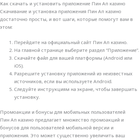
Как скачать и установить приложение Пин Ап казино
Скачивание и установка приложения Пин Ап казино
достаточно просты, и вот шаги, которые помогут вам в
этом:
Перейдите на официальный сайт Пин Ап казино.
На главной странице выберите раздел “Приложение”.
Скачайте файл для вашей платформы (Android или
iOS).
Разрешите установку приложений из неизвестных
источников, если вы используете Android.
Следуйте инструкциям на экране, чтобы завершить
установку.
Промоакции и бонусы для мобильных пользователей
Пин Ап казино предлагает множество промоакций и
бонусов для пользователей мобильной версии и
приложения. Это может существенно увеличить ваш