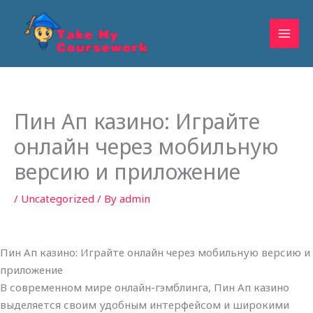
Skip
to
content
Пин Ап казино: Играйте
онлайн через мобильную
версию и приложение
/
Uncategorized
/ By
admin
Пин Ап казино: Играйте онлайн через мобильную версию и
приложение
В современном мире онлайн-гэмблинга, Пин Ап казино
выделяется своим удобным интерфейсом и широкими