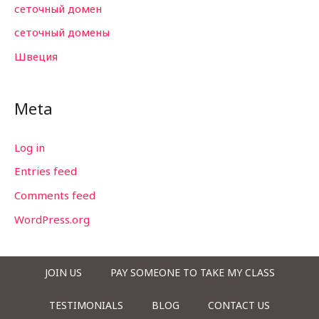
сеточный домен
сеточный домены
Швеция
Meta
Log in
Entries feed
Comments feed
WordPress.org
JOIN US
PAY SOMEONE TO TAKE MY CLASS
TESTIMONIALS
BLOG
CONTACT US