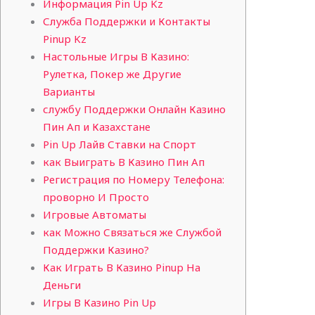
Информация Pin Up Kz
Служба Поддержки и Контакты
Pinup Kz
Настольные Игры В Казино:
Рулетка, Покер же Другие
Варианты
службу Поддержки Онлайн Казино
Пин Ап и Казахстане
Pin Up Лайв Ставки на Спорт
как Выиграть В Казино Пин Ап
Регистрация по Номеру Телефона:
проворно И Просто
Игровые Автоматы
как Можно Связаться же Службой
Поддержки Казино?
Как Играть В Казино Pinup На
Деньги
Игры В Казино Pin Up