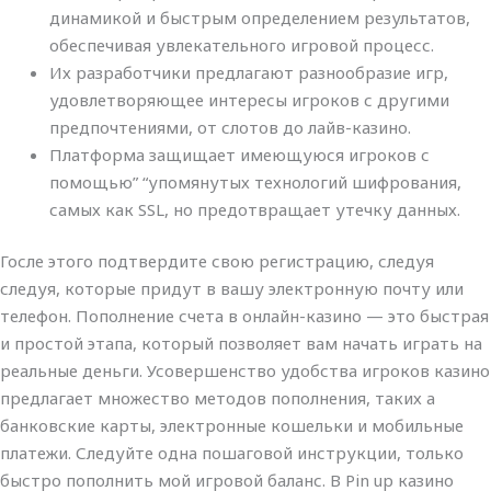
динамикой и быстрым определением результатов,
обеспечивая увлекательного игровой процесс.
Их разработчики предлагают разнообразие игр,
удовлетворяющее интересы игроков с другими
предпочтениями, от слотов до лайв-казино.
Платформа защищает имеющуюся игроков с
помощью” “упомянутых технологий шифрования,
самых как SSL, но предотвращает утечку данных.
Госле этого подтвердите свою регистрацию, следуя
следуя, которые придут в вашу электронную почту или
телефон. Пополнение счета в онлайн-казино — это быстрая
и простой этапа, который позволяет вам начать играть на
реальные деньги. Усовершенство удобства игроков казино
предлагает множество методов пополнения, таких а
банковские карты, электронные кошельки и мобильные
платежи. Следуйте одна пошаговой инструкции, только
быстро пополнить мой игровой баланс. В Pin up казино