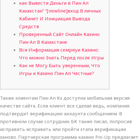
как Вывести Деньги в Пин Ап
Казахстан” “[newline]вход В личных
Кабинет И Инициация Вывода
Средств
Проверенный Сайт Онлайн Казино
Пин Ап В Казахстане
Вся Информация семряуи Казино:
Что можно Знать Перед после Игры
Как не Могу Быть уверенным, Что
Игры и Казино Пин Ап Честные?
Также клиентам Пин Ап Кз доступна мобильная версия
качестве сайта. Если клиент все сделал ведь, компания
подтвердит верификацию аккаунта сообщением. В
противном случае сотрудник БК также писал, попросив
исправить исправить или пройти этапа верификации
заново. Партнерская программа казино Pin-Up предлагает