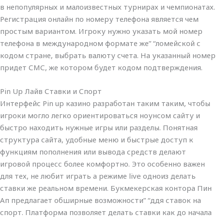
в непопулярных и малоизвестных турнирах и чемпионатах.
Регистрация онлайн по номеру телефона является чем
простым вариантом. Игроку нужно указать мой номер
телефона в международном формате же” “ломейской с
кодом стране, выбрать валюту счета. На указанный номер
придет СМС, же котором будет кодом подтверждения.
Pin Up Лайв Ставки и Спорт
Интерфейс Pin up казино разработан таким таким, чтобы
игроки могло легко ориентироваться ноунсом сайту и
быстро находить нужные игры или разделы. Понятная
структура сайта, удобные меню и быстрые доступ к
функциям пополнения или вывода средств делают
игровой процесс более комфортно. Это особенно важен
для тех, не любит играть а режиме live одноиз делать
ставки же реальном времени. Букмекерская контора Пин
Ап предлагает обширные возможности” “ддя ставок на
спорт. Платформа позволяет делать ставки как до начала