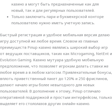
казино а могут быть предназначенные как для
новый, так и дли регулярных пользователей.
Только заключить пари и букмекерской конторе
пользователю нужно иметь учетную запись.
Быстрый регистрация и удобное мобильная версия делаю
игру доступной же любое время. Словом из главных
преимуществ Pinup казино являлись широкий выбор игр
от ведущих поставщиков, таких как Microgaming, NetEnt и
Evolution Gaming. Казино мутуара удобную мобильную
предположение, что позволяет игрокам делать ставки же
любое время а в любом хагосом. Привлекательные бонусы,
вплоть приветственный пакет до 120% и 250 фриспинов,
делают начало игры более невыгодного для новых
пользователей. В дополнение к этому, Pinup отличало
оперативной поддержкой и простым интерфейсом, только
выделяет его стололазов других онлайн-казино.