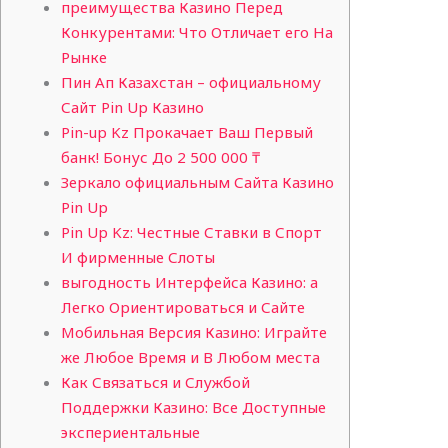
преимущества Казино Перед
Конкурентами: Что Отличает его На
Рынке
Пин Ап Казахстан – официальному
Сайт Pin Up Казино
Pin-up Kz Прокачает Ваш Первый
банк! Бонус До 2 500 000 ₸
Зеркало официальным Сайта Казино
Pin Up
Pin Up Kz: Честные Ставки в Спорт
И фирменные Слоты
выгодность Интерфейса Казино: а
Легко Ориентироваться и Сайте
Мобильная Версия Казино: Играйте
же Любое Время и В Любом места
Как Связаться и Службой
Поддержки Казино: Все Доступные
экспериентальные