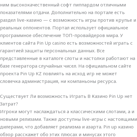
ним высококачественный софт пиппардом отличными
показателями отдачи. Дополнительно на портале есть
раздел live-казино — с возможность игры против крупье и
реальных оппонентов. Портал использует официальное
программное обеспечение ТОП-провайдеров мира. У
клиентов сайта Pin Up casino есть возможностей играть с
гарантией защиты персональных данных. Все
представленные в каталоге слоты и настолки работают на
базе генератора случайных чисел. На официальном сайте
проекта Pin Up KZ повлиять на исход игр не может
словечка администрация, ни компаньоны ресурса.
Существует Ли возможность Играть В Казино Pin Up нет
Затрат?
Игроки могут наслаждаться а классическими слотами, а и
новыми релизами. Также доступны live-игры с настоящими
дилерами, что добавляет реализма и азарта. Pin up казино
обзор расскажет обо этих плюсах и минусах этого