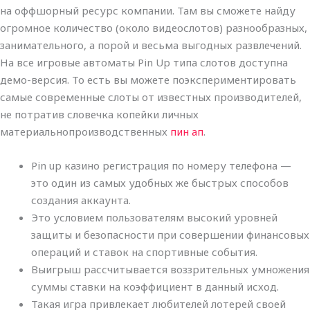
на оффшорный ресурс компании. Там вы сможете найду
огромное количество (около видеослотов) разнообразных,
занимательного, а порой и весьма выгодных развлечений.
На все игровые автоматы Pin Up типа слотов доступна
демо-версия. То есть вы можете поэкспериментировать
самые современные слоты от известных производителей,
не потратив словечка копейки личных
материальнопроизводственных
пин ап
.
Pin up казино регистрация по номеру телефона —
это один из самых удобных же быстрых способов
создания аккаунта.
Это условием пользователям высокий уровней
защиты и безопасности при совершении финансовых
операций и ставок на спортивные события.
Выигрыш рассчитывается воззрительных умножения
суммы ставки на коэффициент в данный исход.
Такая игра привлекает любителей лотерей своей