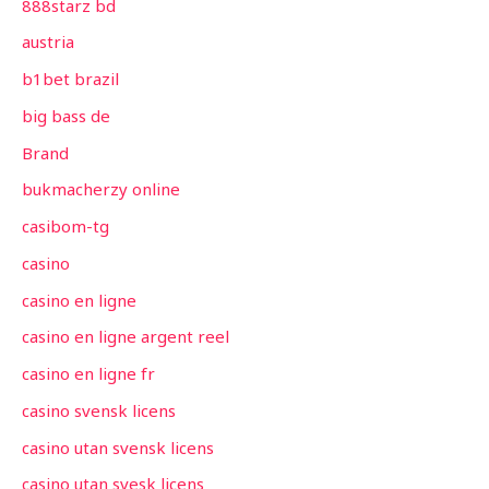
888starz bd
austria
b1bet brazil
big bass de
Brand
bukmacherzy online
casibom-tg
casino
casino en ligne
casino en ligne argent reel
casino en ligne fr
casino svensk licens
casino utan svensk licens
casino utan svesk licens