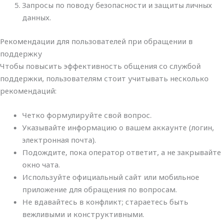
Запросы по поводу безопасности и защиты личных
данных.
Рекомендации для пользователей при обращении в
поддержку
Чтобы повысить эффективность общения со службой
поддержки, пользователям стоит учитывать несколько
рекомендаций:
Четко формулируйте свой вопрос.
Указывайте информацию о вашем аккаунте (логин,
электронная почта).
Подождите, пока оператор ответит, а не закрывайте
окно чата.
Используйте официальный сайт или мобильное
приложение для обращения по вопросам.
Не вдавайтесь в конфликт; стараетесь быть
вежливыми и конструктивными.