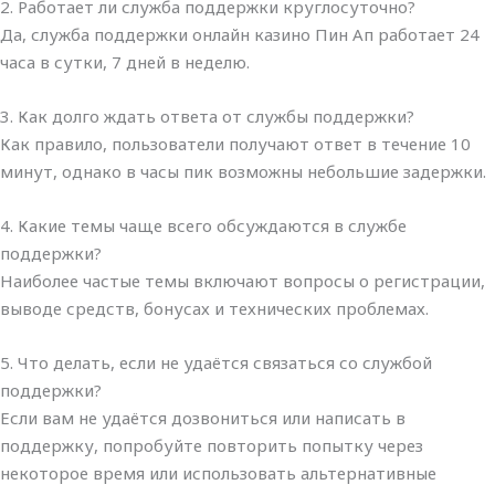
2. Работает ли служба поддержки круглосуточно?
Да, служба поддержки онлайн казино Пин Ап работает 24
часа в сутки, 7 дней в неделю.
3. Как долго ждать ответа от службы поддержки?
Как правило, пользователи получают ответ в течение 10
минут, однако в часы пик возможны небольшие задержки.
4. Какие темы чаще всего обсуждаются в службе
поддержки?
Наиболее частые темы включают вопросы о регистрации,
выводе средств, бонусах и технических проблемах.
5. Что делать, если не удаётся связаться со службой
поддержки?
Если вам не удаётся дозвониться или написать в
поддержку, попробуйте повторить попытку через
некоторое время или использовать альтернативные