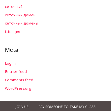
сеточный
сеточный домен
сеточный домены
Швеция
Meta
Log in
Entries feed
Comments feed
WordPress.org
JOIN US
PAY SOMEONE TO TAKE MY CLASS