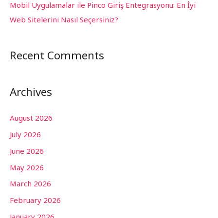
Mobil Uygulamalar ile Pinco Giriş Entegrasyonu: En İyi
:
Web Sitelerini Nasıl Seçersiniz?
Recent Comments
Archives
August 2026
July 2026
June 2026
May 2026
March 2026
February 2026
January 2026