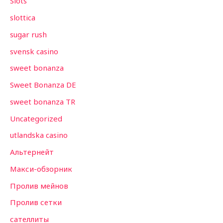
Slots`
slottica
sugar rush
svensk casino
sweet bonanza
Sweet Bonanza DE
sweet bonanza TR
Uncategorized
utlandska casino
Альтернейт
Макси-обзорник
Пролив мейнов
Пролив сетки
сателлиты