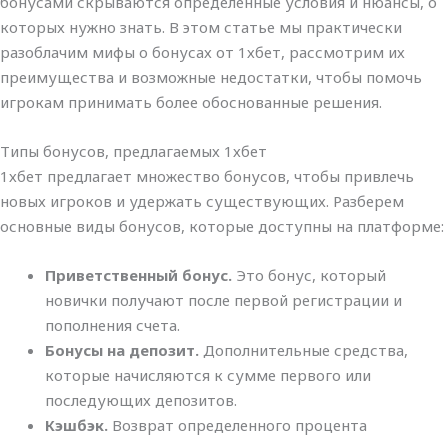
бонусами скрываются определенные условия и нюансы, о
которых нужно знать. В этом статье мы практически
разоблачим мифы о бонусах от 1хбет, рассмотрим их
преимущества и возможные недостатки, чтобы помочь
игрокам принимать более обоснованные решения.
Типы бонусов, предлагаемых 1хбет
1хбет предлагает множество бонусов, чтобы привлечь
новых игроков и удержать существующих. Разберем
основные виды бонусов, которые доступны на платформе:
Приветственный бонус.
Это бонус, который
новички получают после первой регистрации и
пополнения счета.
Бонусы на депозит.
Дополнительные средства,
которые начисляются к сумме первого или
последующих депозитов.
Кэшбэк.
Возврат определенного процента