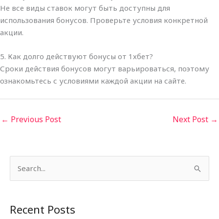
Не все виды ставок могут быть доступны для
использования бонусов. Проверьте условия конкретной
акции.
5. Как долго действуют бонусы от 1хбет?
Сроки действия бонусов могут варьироваться, поэтому
ознакомьтесь с условиями каждой акции на сайте.
←
Previous Post
Next Post
→
S
e
a
Recent Posts
r