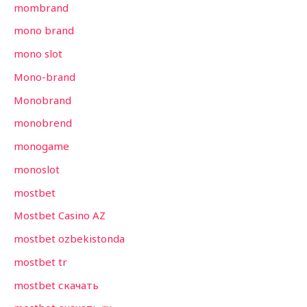
mombrand
mono brand
mono slot
Mono-brand
Monobrand
monobrend
monogame
monoslot
mostbet
Mostbet Casino AZ
mostbet ozbekistonda
mostbet tr
mostbet скачать