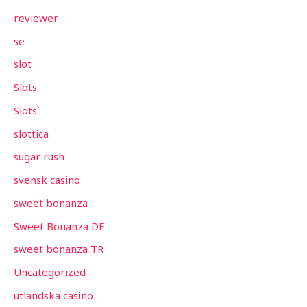
reviewer
se
slot
Slots
Slots`
slottica
sugar rush
svensk casino
sweet bonanza
Sweet Bonanza DE
sweet bonanza TR
Uncategorized
utlandska casino