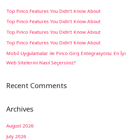
c
Top Pinco Features You Didn’t Know About
h
Top Pinco Features You Didn’t Know About
f
Top Pinco Features You Didn’t Know About
o
Top Pinco Features You Didn’t Know About
r
Mobil Uygulamalar ile Pinco Giriş Entegrasyonu: En İyi
:
Web Sitelerini Nasıl Seçersiniz?
Recent Comments
Archives
August 2026
July 2026