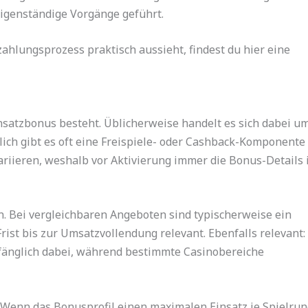
igenständige Vorgänge geführt.
zahlungsprozess praktisch aussieht, findest du hier eine
satzbonus besteht. Üblicherweise handelt es sich dabei u
ich gibt es oft eine Freispiele- oder Cashback-Komponente 
riieren, weshalb vor Aktivierung immer die Bonus-Details
n. Bei vergleichbaren Angeboten sind typischerweise ein
rist bis zur Umsatzvollendung relevant. Ebenfalls relevant:
mfänglich dabei, während bestimmte Casinobereiche
. Wenn das Bonusprofil einen maximalen Einsatz je Spielru