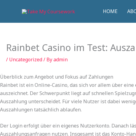
Skip
HOME
AB
to
content
Rainbet Casino im Test: Ausza
/
Uncategorized
/ By
admin
Überblick zum Angebot und Fokus auf Zahlungen
Rainbet ist ein Online-Casino, das sich vor allem über ei
auszeichnet. Der Schwerpunkt liegt auf schnellen Spielzugr
Auszahlung unterscheidet. Für viele Nutzer ist dabei wenig
Auszahlungen tatsächlich ablaufen.
Der Login erfolgt über ein eigenes Nutzerkonto. Danach läs
Auszahlungsanfragen nutzen. Insgesamt ist das Konto-Hand