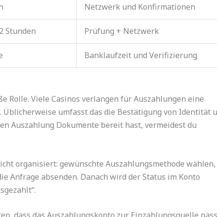
n
Netzwerk und Konfirmationen
 2 Stunden
Prüfung + Netzwerk
e
Banklaufzeit und Verifizierung
ße Rolle. Viele Casinos verlangen für Auszahlungen eine
. Üblicherweise umfasst das die Bestätigung von Identität 
ten Auszahlung Dokumente bereit hast, vermeidest du
ansicht organisiert: gewünschte Auszahlungsmethode wählen,
die Anfrage absenden. Danach wird der Status im Konto
sgezahlt“.
ten, dass das Auszahlungskonto zur Einzahlungsquelle pass