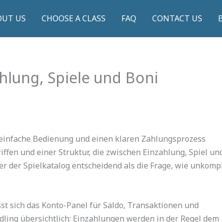
OUT US
CHOOSE A CLASS
FAQ
CONTACT US
hlung, Spiele und Boni
ne einfache Bedienung und einen klaren Zahlungsprozess
iffen und einer Struktur, die zwischen Einzahlung, Spiel un
er der Spielkatalog entscheidend als die Frage, wie unkompl
st sich das Konto-Panel für Saldo, Transaktionen und
ling übersichtlich: Einzahlungen werden in der Regel dem