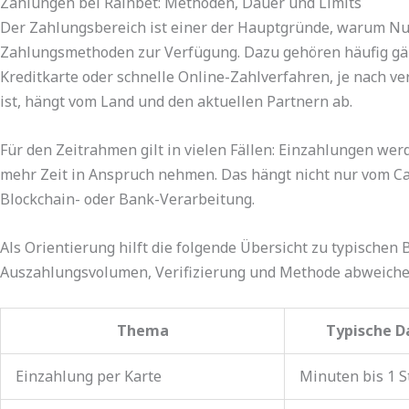
Zahlungen bei Rainbet: Methoden, Dauer und Limits
Der Zahlungsbereich ist einer der Hauptgründe, warum Nu
Zahlungsmethoden zur Verfügung. Dazu gehören häufig gän
Kreditkarte oder schnelle Online-Zahlverfahren, je nach v
ist, hängt vom Land und den aktuellen Partnern ab.
Für den Zeitrahmen gilt in vielen Fällen: Einzahlungen wer
mehr Zeit in Anspruch nehmen. Das hängt nicht nur vom Ca
Blockchain- oder Bank-Verarbeitung.
Als Orientierung hilft die folgende Übersicht zu typischen
Auszahlungsvolumen, Verifizierung und Methode abweiche
Thema
Typische Da
Einzahlung per Karte
Minuten bis 1 