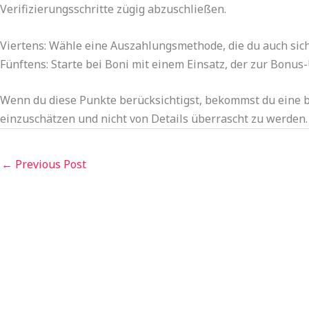
Verifizierungsschritte zügig abzuschließen.
Viertens: Wähle eine Auszahlungsmethode, die du auch sich
Fünftens: Starte bei Boni mit einem Einsatz, der zur Bonus
Wenn du diese Punkte berücksichtigst, bekommst du eine
einzuschätzen und nicht von Details überrascht zu werden.
←
Previous Post