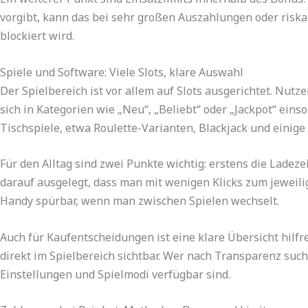
vorgibt, kann das bei sehr großen Auszahlungen oder riska
blockiert wird.
Spiele und Software: Viele Slots, klare Auswahl
Der Spielbereich ist vor allem auf Slots ausgerichtet. Nutz
sich in Kategorien wie „Neu“, „Beliebt“ oder „Jackpot“ einso
Tischspiele, etwa Roulette-Varianten, Blackjack und einige
Für den Alltag sind zwei Punkte wichtig: erstens die Lade
darauf ausgelegt, dass man mit wenigen Klicks zum jeweilig
Handy spürbar, wenn man zwischen Spielen wechselt.
Auch für Kaufentscheidungen ist eine klare Übersicht hilfr
direkt im Spielbereich sichtbar. Wer nach Transparenz such
Einstellungen und Spielmodi verfügbar sind.