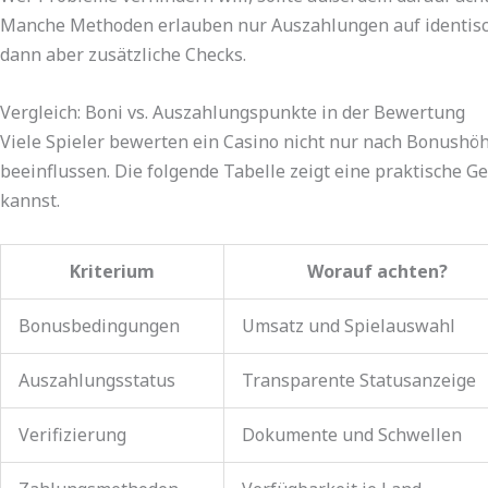
Manche Methoden erlauben nur Auszahlungen auf identisc
dann aber zusätzliche Checks.
Vergleich: Boni vs. Auszahlungspunkte in der Bewertung
Viele Spieler bewerten ein Casino nicht nur nach Bonushö
beeinflussen. Die folgende Tabelle zeigt eine praktische G
kannst.
Kriterium
Worauf achten?
Bonusbedingungen
Umsatz und Spielauswahl
Auszahlungsstatus
Transparente Statusanzeige
Verifizierung
Dokumente und Schwellen