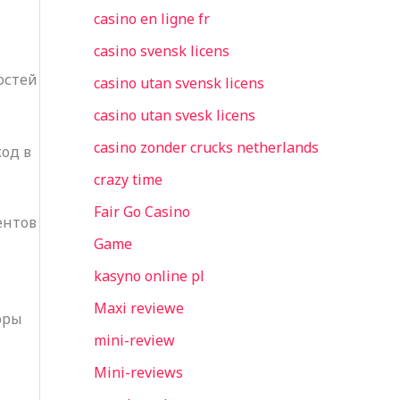
casino en ligne fr
casino svensk licens
остей
casino utan svensk licens
casino utan svesk licens
casino zonder crucks netherlands
од в
crazy time
Fair Go Casino
ентов
Game
kasyno online pl
Maxi reviewe
оры
mini-review
Mini-reviews