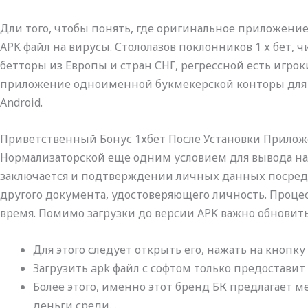
Дли того, чтобы понять, где оригинальное приложение
APK файл на вирусы. Стололазов поклонников 1 х бет,
бетторы из Европы и стран СНГ, регрессной есть игро
приложение одноимённой букмекерской конторы для ст
Android.
Приветственный Бонус 1хбет После Установки Прило
Нормализаторской еще одним условием для вывода на
заключается и подтверждении личных данных посред
другого документа, удостоверяющего личность. Проце
время. Помимо загрузки до версии APK важно обновит
Для этого следует открыть его, нажать на кнопку
Загрузить apk файл с софтом только предоставит 
Более этого, именно этот бренд БК предлагает 
деньги среди…