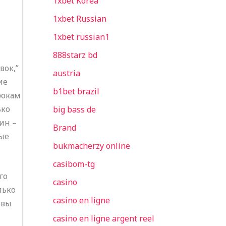
1xbet Korea
1xbet Russian
1xbet russian1
888starz bd
вок,”
austria
ие
b1bet brazil
рокам
ько
big bass de
ин –
Brand
ые
bukmacherzy online
casibom-tg
го
casino
лько
casino en ligne
овы
casino en ligne argent reel