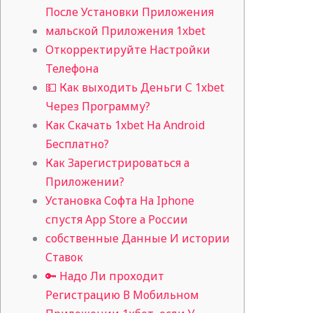
После Установки Приложения
мальской Приложения 1xbet
Откорректируйте Настройки
Телефона
💵 Как выходить Деньги С 1xbet
Через Программу?
Как Скачать 1xbet На Android
Бесплатно?
Как Зарегистрироваться а
Приложении?
Установка Софта На Iphone
спустя App Store а России
собственные Данные И истории
Ставок
🔑 Надо Ли проходит
Регистрацию В Мобильном