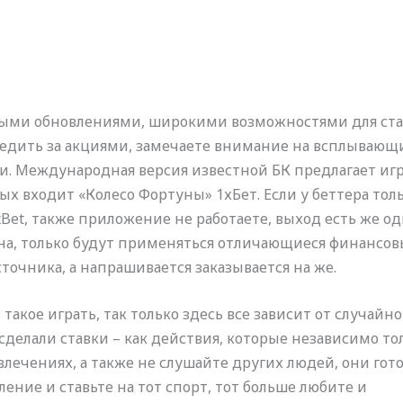
ными обновлениями, широкими возможностями для ста
ледить за акциями, замечаете внимание на всплывающ
ми. Международная версия известной БК предлагает иг
ых входит «Колесо Фортуны» 1хБет. Если у беттера тол
Bet, также приложение не работаете, выход есть же од
на, только будут применяться отличающиеся финансов
точника, а напрашивается заказывается на же.
акое играть, так только здесь все зависит от случайно
сделали ставки – как действия, которые независимо то
влечениях, а также не слушайте других людей, они гот
ение и ставьте на тот спорт, тот больше любите и