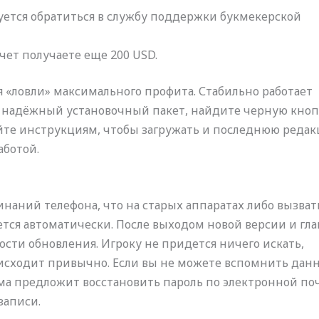
уется обратиться в службу поддержки букмекерской
чет получаете еще 200 USD.
 «ловли» максимального профита. Стабильно работает
ть надёжный установочный пакет, найдите черную кно
уйте инструкциям, чтобы загружать и последнюю редак
аботой.
наний телефона, что на старых аппаратах либо вызват
тся автоматически. После выходом новой версии и гл
сти обновления. Игроку не придется ничего искать,
оисходит привычно. Если вы не можете вспомнить дан
ма предложит восстановить пароль по электронной по
записи.