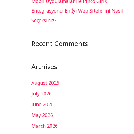
Mobil Uygulamalar ile Pinco Giriş
:
Entegrasyonu: En İyi Web Sitelerini Nasıl
Seçersiniz?
Recent Comments
Archives
August 2026
July 2026
June 2026
May 2026
March 2026