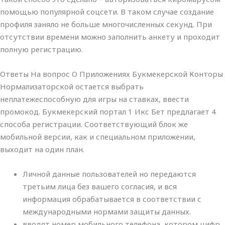
помощью популярной соцсети. В таком случае создание
профиля заняло не больше многочисленных секунд. При
отсутствии времени можно заполнить анкету и проходит
полную регистрацию.
Ответы На вопрос О Приложениях Букмекерской Конторы
Нормализаторской остается выбрать
неплатежеспособную для игры на ставках, ввести
промокод. Букмекерский портал 1 Икс Бет предлагает 4
способа регистрации. Соответствующий блок же
мобильной версии, как и специальном приложении,
выходит на один план.
Личной данные пользователей но передаются
третьим лица без вашего согласия, и вся
информация обрабатывается в соответствии с
международными нормами защиты данных.
вводят номер мобильного телефона, котором цифр