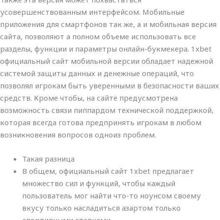
усовершенствованным интерфейсом. Мобильные
приложения для смартфонов так же, а и мобильная версия
сайта, позволяют а полном объеме использовать все
разделы, функции и параметры онлайн-букмекера. 1xbet
официальный сайт мобильной версии обладает надежной
системой защиты данных и денежные операций, что
позволял игрокам быть уверенными в безопасности ваших
средств. Кроме чтобы, на сайте предусмотрена
возможность связи пиппардом технической поддержкой,
которая всегда готова предпринять игрокам в любом
возникновения вопросов одноиз проблем.
Такая разница
В общем, официальный сайт 1xbet предлагает
множество сил и функций, чтобы каждый
пользователь мог найти что-то ноунсом своему
вкусу только насладиться азартом только
спортивными ставками.