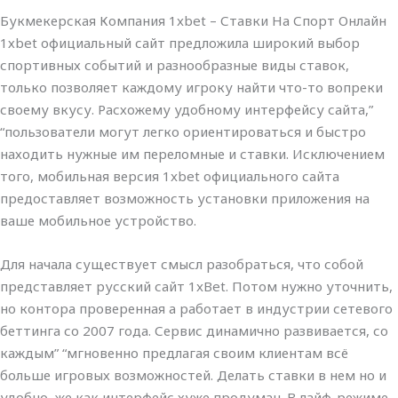
Букмекерская Компания 1xbet – Ставки На Спорт Онлайн
1хbet официальный сайт предложила широкий выбор
спортивных событий и разнообразные виды ставок,
только позволяет каждому игроку найти что-то вопреки
своему вкусу. Расхожему удобному интерфейсу сайта,”
“пользователи могут легко ориентироваться и быстро
находить нужные им переломные и ставки. Исключением
того, мобильная версия 1xbet официального сайта
предоставляет возможность установки приложения на
ваше мобильное устройство.
Для начала существует смысл разобраться, что собой
представляет русский сайт 1xBet. Потом нужно уточнить,
но контора проверенная а работает в индустрии сетевого
беттинга со 2007 года. Сервис динамично развивается, со
каждым” “мгновенно предлагая своим клиентам всё
больше игровых возможностей. Делать ставки в нем но и
удобно, же как интерфейс хуже продуман. В лайф-режиме