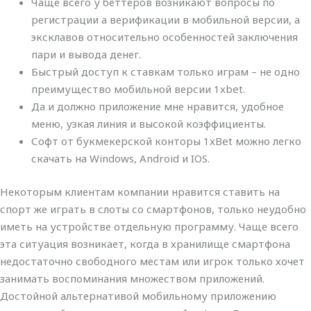
Чаще всего у беттеров возникают вопросы по
регистрации а верификации в мобильной версии, а
эксклавов относительно особенностей заключения
пари и вывода денег.
Быстрый доступ к ставкам только играм – не одно
преимущество мобильной версии 1xbet.
Да и должно приложение мне нравится, удобное
меню, узкая линия и высокой коэффициенты.
Софт от букмекерской конторы 1xBet можно легко
скачать на Windows, Android и IOS.
Некоторым клиентам компании нравится ставить на
спорт же играть в слоты со смартфонов, только неудобно
иметь на устройстве отдельную программу. Чаще всего
эта ситуация возникает, когда в хранилище смартфона
недостаточно свободного местам или игрок только хочет
занимать воспоминания множеством приложений.
Достойной альтернативой мобильному приложению