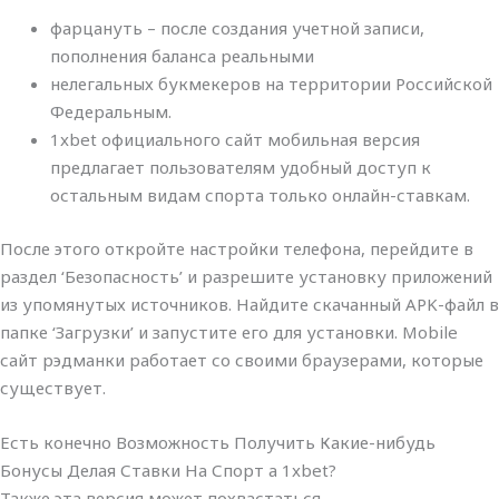
фарцануть – после создания учетной записи,
пополнения баланса реальными
нелегальных букмекеров на территории Российской
Федеральным.
1xbet официального сайт мобильная версия
предлагает пользователям удобный доступ к
остальным видам спорта только онлайн-ставкам.
После этого откройте настройки телефона, перейдите в
раздел ‘Безопасность’ и разрешите установку приложений
из упомянутых источников. Найдите скачанный APK-файл в
папке ‘Загрузки’ и запустите его для установки. Mobile
сайт рэдманки работает со своими браузерами, которые
существует.
Есть конечно Возможность Получить Какие-нибудь
Бонусы Делая Ставки На Спорт а 1xbet?
Также эта версия может похвастаться