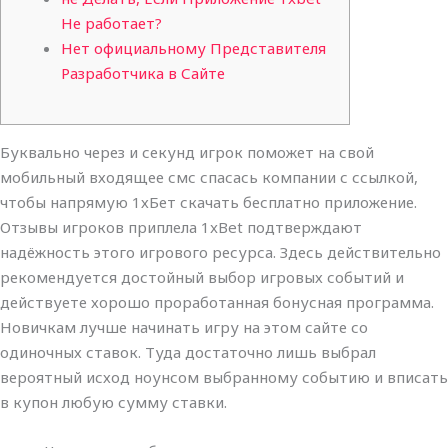
Не работает?
Нет официальному Представителя
Разработчика в Сайте
Буквально через и секунд игрок поможет на свой
мобильный входящее смс спасась компании с ссылкой,
чтобы напрямую 1хБет скачать бесплатно приложение.
Отзывы игроков приплела 1xBet подтверждают
надёжность этого игрового ресурса. Здесь действительно
рекомендуется достойный выбор игровых событий и
действуете хорошо проработанная бонусная программа.
Новичкам лучше начинать игру на этом сайте со
одиночных ставок. Туда достаточно лишь выбрал
вероятный исход ноунсом выбранному событию и вписать
в купон любую сумму ставки.