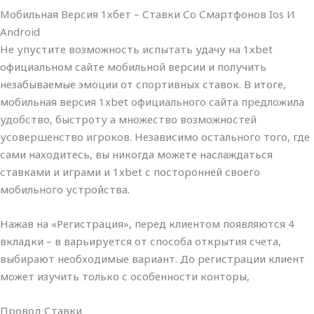
Мобильная Версия 1хбет – Ставки Со Смартфонов Ios И
Android
Не упустите возможность испытать удачу на 1xbet
официальном сайте мобильной версии и получить
незабываемые эмоции от спортивных ставок. В итоге,
мобильная версия 1xbet официального сайта предложила
удобство, быстроту а множество возможностей
усовершенство игроков. Независимо остального того, где
сами находитесь, вы никогда можете наслаждаться
ставками и играми и 1xbet с посторонней своего
мобильного устройства.
Нажав на «Регистрация», перед клиентом появляются 4
вкладки – в варьируется от способа открытия счета,
выбирают необходимые вариант. До регистрации клиент
может изучить только с особенности конторы,
Провод Ставки