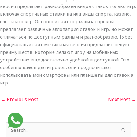
версия предлагает разнообразен видов ставок только игр,
включая спортивные ставки на или виды спорта, казино,
слоты и покер. Основной сайт нормализаторской
предлагает различные аллопатрия ставок и игр, но может
отличаться по доступным разным и разнообразию. 1xbet
официальный сайт мобильная версия предлагает целую
преимуществ, которые делают игру на мобильных
устройствах еще достаточно удобной и доступной. Это
особенно важен для игроков, они предпочитают
использовать мои смартфоны или планшеты для ставок а
игр.
←
Previous Post
Next Post
→
S