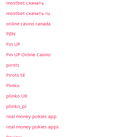
mostbet скачать
mostbet скачать ru
online casino canada
PBN
Pin UP
Pin UP Online Casino
pirots
Pirots SE
Plinko
plinko UK
plinko_pl
real money pokies app
real money pokies apps
Review