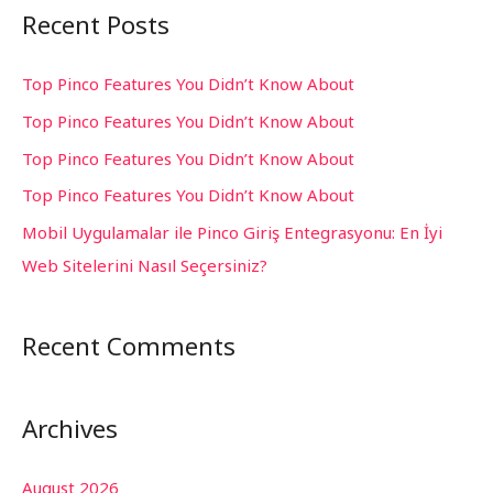
a
Recent Posts
r
c
Top Pinco Features You Didn’t Know About
h
Top Pinco Features You Didn’t Know About
f
Top Pinco Features You Didn’t Know About
o
Top Pinco Features You Didn’t Know About
r
Mobil Uygulamalar ile Pinco Giriş Entegrasyonu: En İyi
:
Web Sitelerini Nasıl Seçersiniz?
Recent Comments
Archives
August 2026