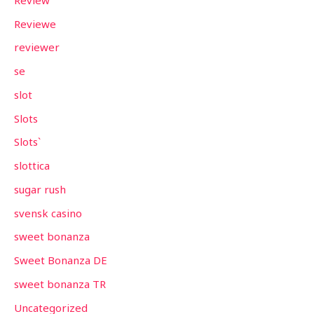
Reviewe
reviewer
se
slot
Slots
Slots`
slottica
sugar rush
svensk casino
sweet bonanza
Sweet Bonanza DE
sweet bonanza TR
Uncategorized