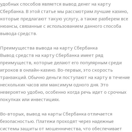
удобных способов является вывод денег на карту
Сбербанка. В этой статье мы рассмотрим лучшие казино,
которые предлагают такую услугу, а также разберем все
нюансы, связанные с использованием данного способа
вывода средств.
Преимущества вывода на карту Сбербанка
Вывод средств на карту Сбербанка имеет ряд
преимуществ, которые делают его популярным среди
игроков в онлайн-казино. Во-первых, это скорость
транзакций. Обычно деньги поступают на карту в течение
нескольких часов или максимум одного дня. Это
невероятно удобно, особенно когда речь идет о срочных
покупках или инвестициях.
Во-вторых, вывод на карты Сбербанка отличается
безопасностью. Платежи проходят через надежные
системы защиты от мошенничества, что обеспечивает