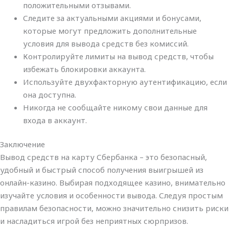
положительными отзывами.
Следите за актуальными акциями и бонусами,
которые могут предложить дополнительные
условия для вывода средств без комиссий.
Контролируйте лимиты на вывод средств, чтобы
избежать блокировки аккаунта.
Используйте двухфакторную аутентификацию, если
она доступна.
Никогда не сообщайте никому свои данные для
входа в аккаунт.
Заключение
Вывод средств на карту Сбербанка – это безопасный,
удобный и быстрый способ получения выигрышей из
онлайн-казино. Выбирая подходящее казино, внимательно
изучайте условия и особенности вывода. Следуя простым
правилам безопасности, можно значительно снизить риски
и насладиться игрой без неприятных сюрпризов.