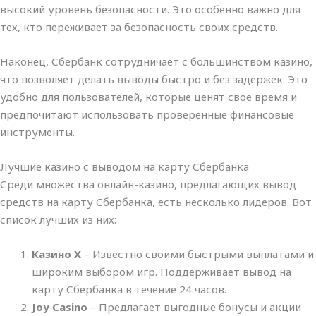
высокий уровень безопасности. Это особенно важно для
тех, кто переживает за безопасность своих средств.
Наконец, Сбербанк сотрудничает с большинством казино,
что позволяет делать выводы быстро и без задержек. Это
удобно для пользователей, которые ценят свое время и
предпочитают использовать проверенные финансовые
инструменты.
Лучшие казино с выводом на карту Сбербанка
Среди множества онлайн-казино, предлагающих вывод
средств на карту Сбербанка, есть несколько лидеров. Вот
список лучших из них:
Казино X
– Известно своими быстрыми выплатами и
широким выбором игр. Поддерживает вывод на
карту Сбербанка в течение 24 часов.
Joy Casino
– Предлагает выгодные бонусы и акции