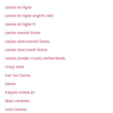
casino en ligne
casino en ligne argent reel
casino en ligne fr
casino svensk licens
casino utan svensk licens
casino utan svesk licens
casino zonder crucks netherlands
crazy time
Fair Go Casino
Game
kasyno online pl
Maxi reviewe
mini-review