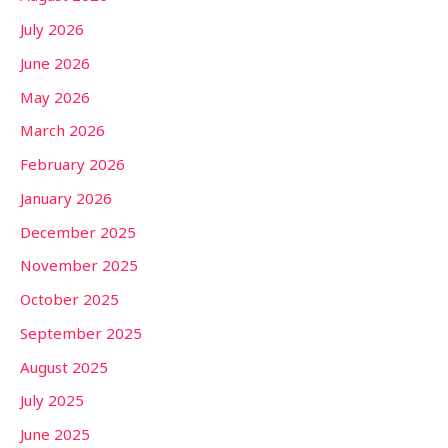
July 2026
June 2026
May 2026
March 2026
February 2026
January 2026
December 2025
November 2025
October 2025
September 2025
August 2025
July 2025
June 2025