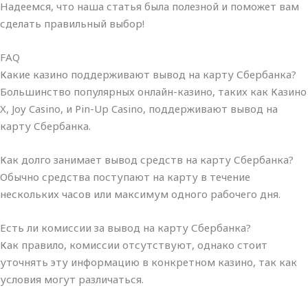
Надеемся, что наша статья была полезной и поможет вам
сделать правильный выбор!
FAQ
Какие казино поддерживают вывод на карту Сбербанка?
Большинство популярных онлайн-казино, таких как Казино
X, Joy Casino, и Pin-Up Casino, поддерживают вывод на
карту Сбербанка.
Как долго занимает вывод средств на карту Сбербанка?
Обычно средства поступают на карту в течение
нескольких часов или максимум одного рабочего дня.
Есть ли комиссии за вывод на карту Сбербанка?
Как правило, комиссии отсутствуют, однако стоит
уточнять эту информацию в конкретном казино, так как
условия могут различаться.