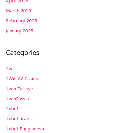
April 2025
March 2025
February 2025
January 2025
Categories
1w
1Win AZ Casino
1win Turkiye
1winRussia
1xbet
1xbet arabic
1xbet Bangladesh