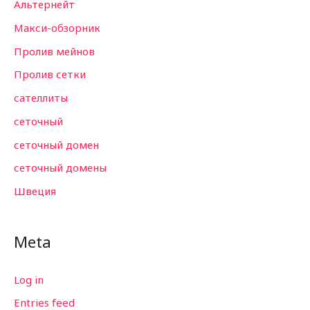
Альтернейт
Макси-обзорник
Пролив мейнов
Пролив сетки
сателлиты
сеточный
сеточный домен
сеточный домены
Швеция
Meta
Log in
Entries feed