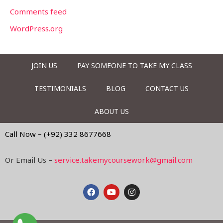
Comments feed
WordPress.org
JOIN US
PAY SOMEONE TO TAKE MY CLASS
TESTIMONIALS
BLOG
CONTACT US
ABOUT US
Call Now – (+92) 332 8677668
Or Email Us –
service.takemycoursework@gmail.com
F
Y
I
a
o
n
c
u
s
e
t
t
b
u
a