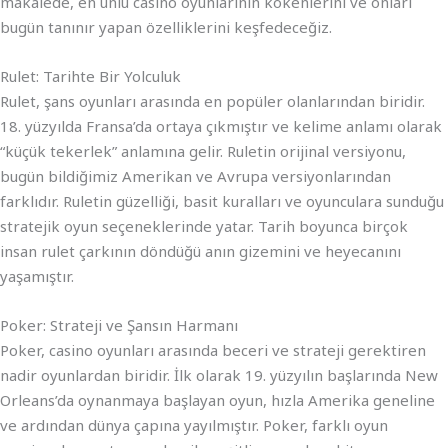
makalede, en ünlü casino oyunlarının kökenlerini ve onları
bugün tanınır yapan özelliklerini keşfedeceğiz.
Rulet: Tarihte Bir Yolculuk
Rulet, şans oyunları arasında en popüler olanlarından biridir.
18. yüzyılda Fransa’da ortaya çıkmıştır ve kelime anlamı olarak
“küçük tekerlek” anlamına gelir. Ruletin orijinal versiyonu,
bugün bildiğimiz Amerikan ve Avrupa versiyonlarından
farklıdır. Ruletin güzelliği, basit kuralları ve oyunculara sunduğu
stratejik oyun seçeneklerinde yatar. Tarih boyunca birçok
insan rulet çarkının döndüğü anın gizemini ve heyecanını
yaşamıştır.
Poker: Strateji ve Şansın Harmanı
Poker, casino oyunları arasında beceri ve strateji gerektiren
nadir oyunlardan biridir. İlk olarak 19. yüzyılın başlarında New
Orleans’da oynanmaya başlayan oyun, hızla Amerika geneline
ve ardından dünya çapına yayılmıştır. Poker, farklı oyun