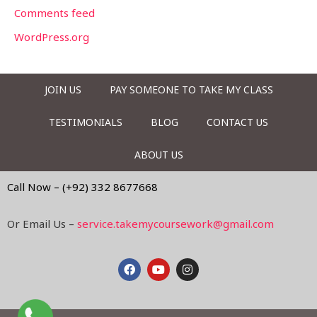
Comments feed
WordPress.org
JOIN US
PAY SOMEONE TO TAKE MY CLASS
TESTIMONIALS
BLOG
CONTACT US
ABOUT US
Call Now – (+92) 332 8677668
Or Email Us –
service.takemycoursework@gmail.com
F
Y
I
a
o
n
c
u
s
e
t
t
b
u
a