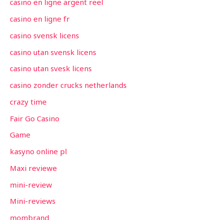
casino en ligne argent reel
casino en ligne fr
casino svensk licens
casino utan svensk licens
casino utan svesk licens
casino zonder crucks netherlands
crazy time
Fair Go Casino
Game
kasyno online pl
Maxi reviewe
mini-review
Mini-reviews
mombrand