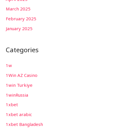
March 2025
February 2025
January 2025
Categories
1w
1Win AZ Casino
1win Turkiye
1winRussia
1xbet
1xbet arabic
1xbet Bangladesh