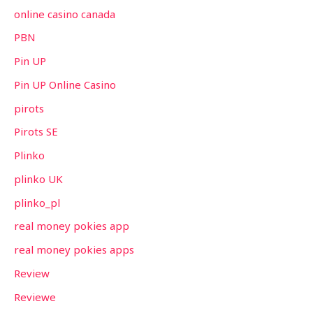
online casino canada
PBN
Pin UP
Pin UP Online Casino
pirots
Pirots SE
Plinko
plinko UK
plinko_pl
real money pokies app
real money pokies apps
Review
Reviewe