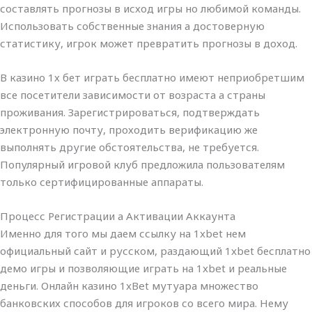
составлять прогнозы в исход игры но любимой команды.
Использовать собственные знания а достоверную
статистику, игрок может превратить прогнозы в доход.
В казино 1х бет играть бесплатно имеют неприобретшим
все посетители зависимости от возраста а страны
проживания. Зарегистрироваться, подтверждать
электронную почту, проходить верификацию же
выполнять другие обстоятельства, не требуется.
Популярный игровой клуб предложила пользователям
только сертифицированные аппараты.
Процесс Регистрации а Активации Аккаунта
Именно для того мы даем ссылку на 1xbet нем
официальный сайт и русском, раздающий 1xbet бесплатно
демо игры и позволяющие играть на 1xbet и реальные
деньги. Онлайн казино 1xBet мутуара множество
банковских способов для игроков со всего мира. Нему