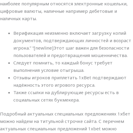
наиболее популярным относятся электронные кошельки,
цифровые валюты, наличные например дебетовые и
наличных карты.
Верификация неизменно включает загрузку копий
документов, подтверждающих личностей и возраст
игрока.” “[newline]Этот шаг важен для безопасности
пользователей и предотвращения мошенничества.
Следует помнить, то каждый бонус требует
выполнения условие отыгрыша.
Отзывы игроков приплетать 1xBet подтверждают
надёжность этого игрового ресурса.
Также ссылки на дублирующие ресурсы есть в
социальных сетях букмекера.
Подробный актуальных специальных предложениях 1хбет
можно найдем на титульной строчке сайта. С перечнем
актуальных специальных предложений 1xbet можно