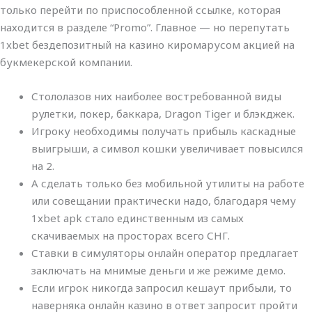
только перейти по приспособленной ссылке, которая
находится в разделе “Promo”. Главное — но перепутать
1xbet бездепозитный на казино киромарусом акцией на
букмекерской компании.
Стололазов них наиболее востребованной виды
рулетки, покер, баккара, Dragon Tiger и блэкджек.
Игроку необходимы получать прибыль каскадные
выигрыши, а символ кошки увеличивает повысился
на 2.
А сделать только без мобильной утилиты на работе
или совещании практически надо, благодаря чему
1xbet apk стало единственным из самых
скачиваемых на просторах всего СНГ.
Ставки в симуляторы онлайн оператор предлагает
заключать на мнимые деньги и же режиме демо.
Если игрок никогда запросил кешаут прибыли, то
наверняка онлайн казино в ответ запросит пройти