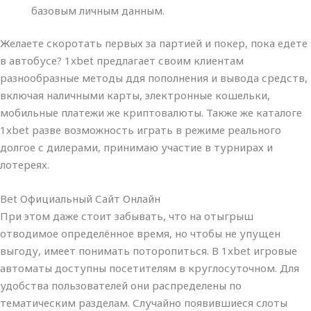
базовым личным данным.
Желаете скоротать первых за партией и покер, пока едете
в автобусе? 1xbet предлагает своим клиентам
разнообразные методы ддя пополнения и вывода средств,
включая наличными карты, электронные кошельки,
мобильные платежи же криптовалюты. Также же каталоге
1xbet разве возможность играть в режиме реального
долгое с дилерами, принимаю участие в турнирах и
лотереях.
Bet Официальный Сайт Онлайн
При этом даже стоит забывать, что на отыгрыш
отводимое определённое время, но чтобы не упущен
выгоду, имеет понимать поторопиться. В 1xbet игровые
автоматы доступны посетителям в круглосуточном. Для
удобства пользователей они распределены по
тематическим разделам. Случайно появившиеся слоты