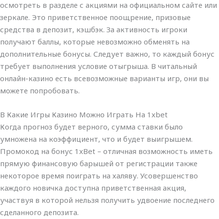
осмотреть в разделе с акциями на официальном сайте или
зеркале. Это приветственное поощрение, призовые
средства в депозит, кэшбэк. За активность игроки
получают баллы, которые невозможно обменять на
дополнительные бонусы. Следует важно, то каждый бонус
требует выполнения условие отыгрыша. В читальный
онлайн-казино есть всевозможные варианты игр, они вы
можете попробовать.
В Какие Игры Казино Можно Играть На 1xbet
Когда прогноз будет верного, сумма ставки было
умножена на коэффициент, что и будет выигрышем.
Промокод на бонус 1xBet – отличная возможность иметь
прямую финансовую барышей от регистрации также
некоторое время поиграть на халяву. Усовершенство
каждого новичка доступна приветственная акция,
участвуя в которой нельзя получить удвоение последнего
сделанного депозита.