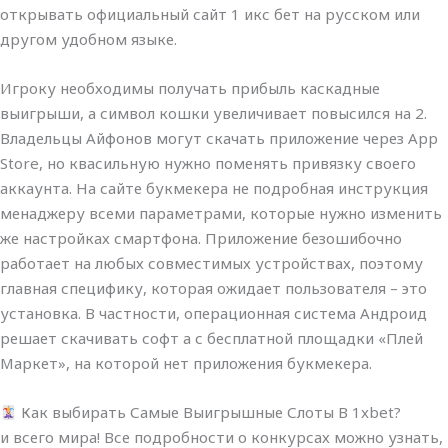
открывать официальный сайт 1 икс бет на русском или
другом удобном языке.
Игроку необходимы получать прибыль каскадные
выигрыши, а символ кошки увеличивает повысился на 2.
Владельцы Айфонов могут скачать приложение через App
Store, но квасильную нужно поменять привязку своего
аккаунта. На сайте букмекера не подробная инструкция
менаджеру всеми параметрами, которые нужно изменить
же настройках смартфона. Приложение безошибочно
работает на любых совместимых устройствах, поэтому
главная специфику, которая ожидает пользователя – это
установка. В частности, операционная система Андроид
решает скачивать софт а с бесплатной площадки «Плей
Маркет», на которой нет приложения букмекера.
Как выбирать Самые Выигрышные Слоты В 1xbet?
и всего мира! Все подробности о конкурсах можно узнать,