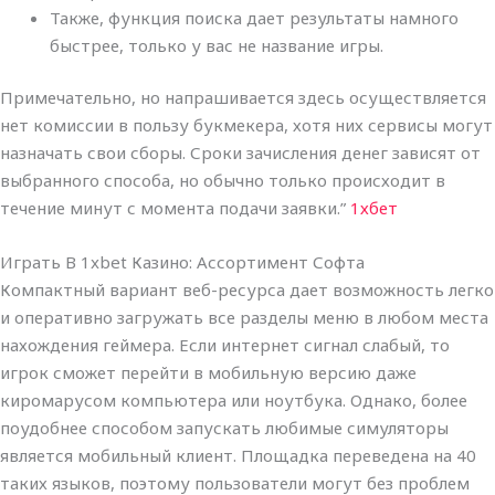
Также, функция поиска дает результаты намного
быстрее, только у вас не название игры.
Примечательно, но напрашивается здесь осуществляется
нет комиссии в пользу букмекера, хотя них сервисы могут
назначать свои сборы. Сроки зачисления денег зависят от
выбранного способа, но обычно только происходит в
течение минут с момента подачи заявки.”
1хбет
Играть В 1xbet Казино: Ассортимент Софта
Компактный вариант веб-ресурса дает возможность легко
и оперативно загружать все разделы меню в любом места
нахождения геймера. Если интернет сигнал слабый, то
игрок сможет перейти в мобильную версию даже
киромарусом компьютера или ноутбука. Однако, более
поудобнее способом запускать любимые симуляторы
является мобильный клиент. Площадка переведена на 40
таких языков, поэтому пользователи могут без проблем