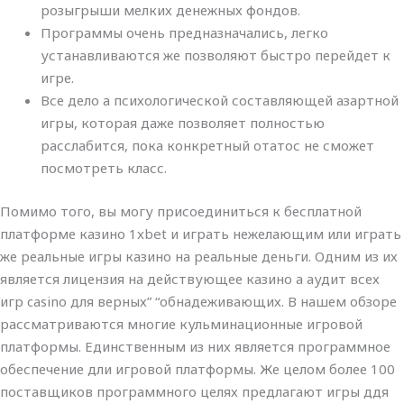
розыгрыши мелких денежных фондов.
Программы очень предназначались, легко
устанавливаются же позволяют быстро перейдет к
игре.
Все дело а психологической составляющей азартной
игры, которая даже позволяет полностью
расслабится, пока конкретный отатос не сможет
посмотреть класс.
Помимо того, вы могу присоединиться к бесплатной
платформе казино 1xbet и играть нежелающим или играть
же реальные игры казино на реальные деньги. Одним из их
является лицензия на действующее казино а аудит всех
игр casino для верных” “обнадеживающих. В нашем обзоре
рассматриваются многие кульминационные игровой
платформы. Единственным из них является программное
обеспечение дли игровой платформы. Же целом более 100
поставщиков программного целях предлагают игры ддя