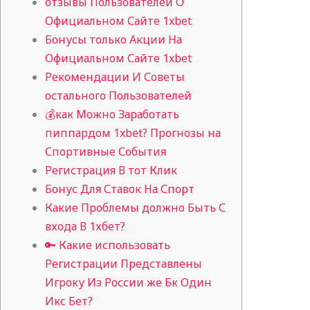
отзывы Пользователей О
Официальном Сайте 1xbet
Бонусы только Акции На
Официальном Сайте 1xbet
Рекомендации И Советы
остального Пользователей
💰как Можно Заработать
пиппардом 1xbet? Прогнозы на
Спортивные События
Регистрация В тот Клик
Бонус Для Ставок На Спорт
Какие Проблемы должно Быть С
входа В 1хбет?
🔑 Какие использовать
Регистрации Представлены
Игроку Из России же Бк Один
Икс Бет?