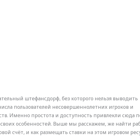
зательный штефансдорф, без которого нельзя выводить
 числа пользователей несовершеннолетних игроков и
тв. Именно простота и доступность привлекли сюда 
 своих особенностей. Выше мы расскажем, же найти ра
овой счёт, и как размещать ставки на этом игровом рес