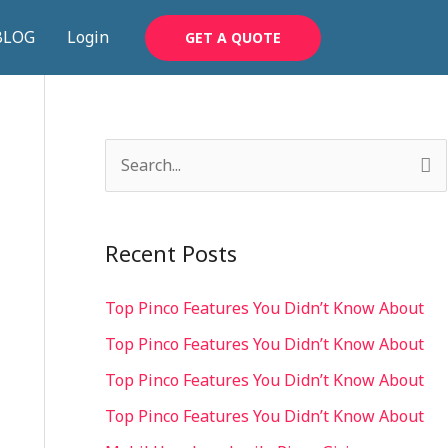
BLOG
Login
GET A QUOTE
S
e
a
Recent Posts
r
c
Top Pinco Features You Didn’t Know About
h
Top Pinco Features You Didn’t Know About
f
Top Pinco Features You Didn’t Know About
o
Top Pinco Features You Didn’t Know About
r