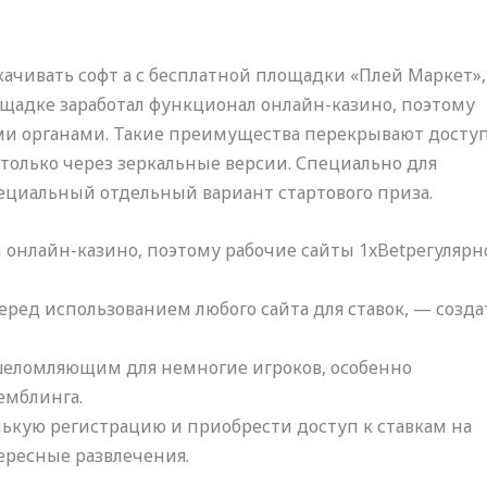
ачивать софт а с бесплатной площадки «Плей Маркет»,
ощадке заработал функционал онлайн-казино, поэтому
ми органами. Такие преимущества перекрывают доступ
только через зеркальные версии. Специально для
пециальный отдельный вариант стартового приза.
л онлайн-казино, поэтому рабочие сайты 1xBetрегулярн
ред использованием любого сайта для ставок, — созда
шеломляющим для немногие игроков, особенно
емблинга.
нькую регистрацию и приобрести доступ к ставкам на
ересные развлечения.