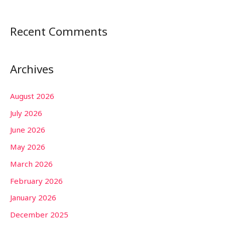
Recent Comments
Archives
August 2026
July 2026
June 2026
May 2026
March 2026
February 2026
January 2026
December 2025