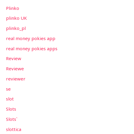
Plinko
plinko UK
plinko_pl
real money pokies app
real money pokies apps
Review
Reviewe
reviewer
se
slot
Slots
Slots`
slottica