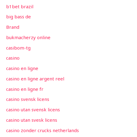
b1bet brazil
big bass de
Brand
bukmacherzy online
casibom-tg
casino
casino en ligne
casino en ligne argent reel
casino en ligne fr
casino svensk licens
casino utan svensk licens
casino utan svesk licens
casino zonder crucks netherlands