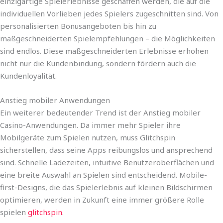
einzigartige Spielerlebnisse geschaffen werden, die auf die
individuellen Vorlieben jedes Spielers zugeschnitten sind. Von
personalisierten Bonusangeboten bis hin zu
maßgeschneiderten Spielempfehlungen – die Möglichkeiten
sind endlos. Diese maßgeschneiderten Erlebnisse erhöhen
nicht nur die Kundenbindung, sondern fördern auch die
Kundenloyalität.
Anstieg mobiler Anwendungen
Ein weiterer bedeutender Trend ist der Anstieg mobiler
Casino-Anwendungen. Da immer mehr Spieler ihre
Mobilgeräte zum Spielen nutzen, muss Glitchspin
sicherstellen, dass seine Apps reibungslos und ansprechend
sind. Schnelle Ladezeiten, intuitive Benutzeroberflächen und
eine breite Auswahl an Spielen sind entscheidend. Mobile-
first-Designs, die das Spielerlebnis auf kleinen Bildschirmen
optimieren, werden in Zukunft eine immer größere Rolle
spielen
glitchspin
.