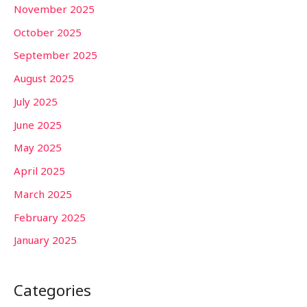
November 2025
October 2025
September 2025
August 2025
July 2025
June 2025
May 2025
April 2025
March 2025
February 2025
January 2025
Categories