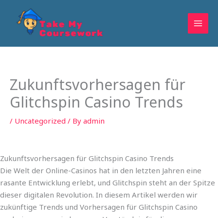
Skip
to
content
Zukunftsvorhersagen für
Glitchspin Casino Trends
/
Uncategorized
/ By
admin
Zukunftsvorhersagen für Glitchspin Casino Trends
Die Welt der Online-Casinos hat in den letzten Jahren eine
rasante Entwicklung erlebt, und Glitchspin steht an der Spitze
dieser digitalen Revolution. In diesem Artikel werden wir
zukünftige Trends und Vorhersagen für Glitchspin Casino