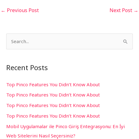
←
Previous Post
Next Post
→
S
e
a
Recent Posts
r
c
Top Pinco Features You Didn’t Know About
h
Top Pinco Features You Didn’t Know About
f
Top Pinco Features You Didn’t Know About
o
Top Pinco Features You Didn’t Know About
r
Mobil Uygulamalar ile Pinco Giriş Entegrasyonu: En İyi
:
Web Sitelerini Nasıl Seçersiniz?