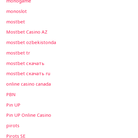
monogame
monoslot
mostbet
Mostbet Casino AZ
mostbet ozbekistonda
mostbet tr
mostbet скачать
mostbet скачать ru
online casino canada
PBN
Pin UP
Pin UP Online Casino
pirots
Pirots SE