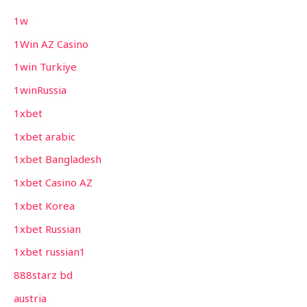
1w
1Win AZ Casino
1win Turkiye
1winRussia
1xbet
1xbet arabic
1xbet Bangladesh
1xbet Casino AZ
1xbet Korea
1xbet Russian
1xbet russian1
888starz bd
austria