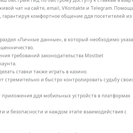
вой чат на сайте, email, VKontakte и Telegram. Помощ
т, гарантируя комфортное общение ддя посетителей из
 раздел «Личные данные», в который необходимо указ
шенничество.
ения требований законодательства Mostbet
аунта.
елать ставки также играть в казино.
т стремительно и быстро контролировать судьбу свои
ет приложения ддя мобильных устройств в платформах
ти и безопасности и каждом этапе взаимодействия с