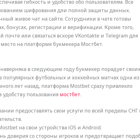
печивая гибкость и удобство обо пользователям. Все
ованием шифрования дли полной защиты данных.
чный живое чат на сайте. Сотрудники в чате готовы
х, бонусах, регистрации и верификации. Кроме того,
 почте или связаться вскоре VKontakte и Telegram для
место на платформе букмекера Мостбет.
 наверняка в следующим году букмекер порадует свои
 популярных футбольных и хоккейных матчах одна из
много лет назад, платформа Mostbet сразу привлекло
 удобству пользования
мостбет
.
ании предоставлять свои услуги по всей пределы СНГ 
тельств.
stbet на свои устройства iOS и Android.
ень доверия со стороны игроков и предотвращает под