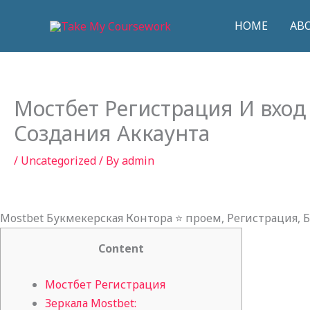
Skip
HOME
AB
to
content
Мостбет Регистрация И вхо
Создания Аккаунта
/
Uncategorized
/ By
admin
Mostbet Букмекерская Контора ⭐ проем, Регистрация,
Content
Мостбет Регистрация
Зеркала Mostbet: