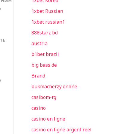
1xbet Korea
ь
1xbet Russian
1xbet russian1
888starz bd
ать
austria
b1bet brazil
big bass de
Brand
х
bukmacherzy online
casibom-tg
casino
casino en ligne
casino en ligne argent reel