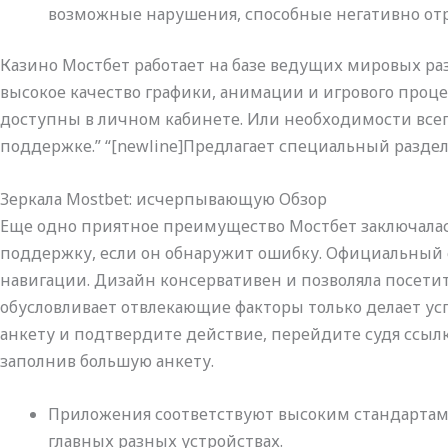
возможные нарушения, способные негативно отр
Казино Мостбет работает на базе ведущих мировых ра
высокое качество графики, анимации и игрового процес
доступны в личном кабинете. Или необходимости все
поддержке.” “[newline]Предлагает специальный раздел,
Зеркала Mostbet: исчерпывающую Обзор
Еще одно приятное преимущество Мостбет заключалась
поддержку, если он обнаружит ошибку. Официальный 
навигации. Дизайн консервативен и позволяла посетите
обусловливает отвлекающие факторы только делает усп
анкету и подтвердите действие, перейдите судя ссылке
заполнив большую анкету.
Приложения соответствуют высоким стандартам 
главных разных устройствах.