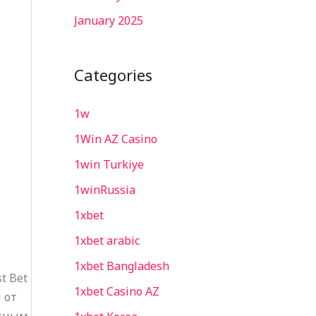
January 2025
Categories
1w
1Win AZ Casino
1win Turkiye
1winRussia
1xbet
1xbet arabic
1xbet Bangladesh
t Bet
1xbet Casino AZ
 от
ртным