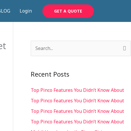
BLOG
Login
GET A QUOTE
et
S
e
a
Recent Posts
r
c
Top Pinco Features You Didn’t Know About
h
Top Pinco Features You Didn’t Know About
f
Top Pinco Features You Didn’t Know About
o
Top Pinco Features You Didn’t Know About
r