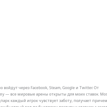
ойдут через Facebook, Steam, Google и Twitter. От
у — все мировые арены открыты для моих ставок. Mos
цпарк каждый игрок чувствует заботу, получает причем
ваш быстрый гид по быстрому доступу к ставкам а аза