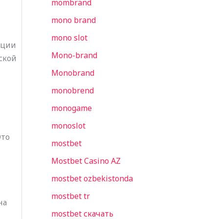
mombrand
mono brand
mono slot
пции
Mono-brand
ской
Monobrand
monobrend
monogame
monoslot
Это
mostbet
Mostbet Casino AZ
mostbet ozbekistonda
mostbet tr
на
mostbet скачать