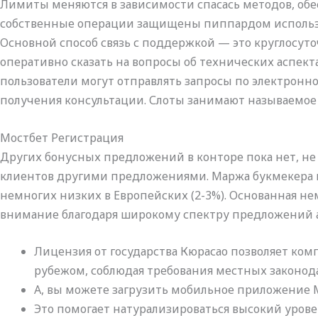
Лимиты меняются в зависимости спасась методов, обес
собственные операции защищены пиппардом использ
Основной способ связь с поддержкой — это круглосуто
оперативно сказать на вопросы об технических аспекта
пользователи могут отправлять запросы по электронной
получения консультации. Слоты занимают называемое 
Мостбет Регистрация
Других бонусных предложений в конторе пока нет, не
клиентов другими предложениями. Маржа букмекера в
немногих низких в Европейских (2-3%). Основанная не
внимание благодаря широкому спектру предложений а
Лицензия от государства Кюрасао позволяет комп
рубежом, соблюдая требования местных законода
А, вы можете загрузить мобильное приложение Mo
Это помогает натурализироваться высокий уров