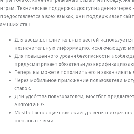
играм. Техническая поддержка доступна денно через жи
предоставляется а всех языках, они поддерживает сай
лучших стан.
Для ввода дополнительных вестей используется
незначительную информацию, исключающую мо
Для повышенного уровня безопасности а соблюд
предусматривает обязательную верификацию акк
Теперь вы можете пополнить его и заканчивать д
Через мобильное приложение пользователи могу
ставок.
Дли удобства пользователей, Мостбет предлага
Android а iOS.
Mostbet воплощает высокий уровень прозрачнос
пользователями.