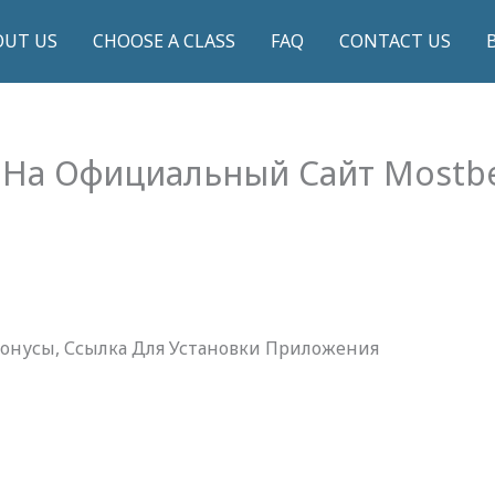
OUT US
CHOOSE A CLASS
FAQ
CONTACT US
д На Официальный Сайт Mostb
 Бонусы, Ссылка Для Установки Приложения