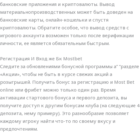
банковские приложения и криптовалюты. Вывод
материальнопроизводственных может быть доведен на
банковские карты, онлайн-кошельки и спустя
криптовалюты. Обратите особое, что вывод средств с
игрового аккаунта возможен только после верификации
личности, ее является обязательным быстрым.
Регистрация И Вход же Бк Mostbet
Следите за обновлениями бонусной программы а” “разделе
«Акции», чтобы не быть в курсе свежих акций а
розыгрышей. Получить бонус за регистрацию и Most Bet
online или фрибет можно только один раз. Время
активации стартового бонуса и первого депозита, вы
получите доступ к другим бонусам клуба (на следующие 4
депозита, нему примеру). Это разнообразие позволяет
каждому игроку найти что-то по своему вкусу и
предпочтениям.