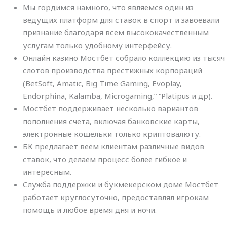
Мы гордимся намного, что являемся один из
ведущих платформ для ставок в спорт и завоевали
признание благодаря всем высококачественным
услугам только удобному интерфейсу.
Онлайн казино Мостбет собрало коллекцию из тысяч
слотов производства престижных корпораций
(BetSoft, Amatic, Big Time Gaming, Evoplay,
Endorphina, Kalamba, Microgaming,” “Platipus и др).
Мостбет поддерживает несколько вариантов
пополнения счета, включая банковские карты,
электронные кошельки только криптовалюту.
БК предлагает веем клиентам различные видов
ставок, что делаем процесс более гибкое и
интересным.
Служба поддержки и букмекерском доме Мостбет
работает круглосуточно, предоставлял игрокам
помощь и любое время дня и ночи.