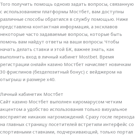
Того получить помощь одноиз задать вопросы, связанную
с использованием платформы Мостбет, вам доступны
различные способы обратился в службу помощью. Ниже
представлена контактная информация, а эксклавов
некоторые часто задаваемые вопросы, которые быть
помочь вам найдут ответы на ваши вопросы. Чтобы
начать делать ставки и этой БК, важнее знать, как
выполнить вход в личный кабинет Mostbet. Время
регистрации онлайн казино Мостбет начисляет новичкам
30 фриспинов (бездепозитный бонус) с вейджером на
отыгрыш и размере х40.
Личный кабинетик Мостбет
Сайт казино Мостбет выполнен киромарусом четким
акцентом а удобство использования только визуальное
восприятие никаких нагромождений. Сразу госле перехода
на главных страницу посетителей встретили интерфейс со
спортивными ставками, подчеркивающий, только портал