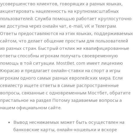
усовершенство клиентов, говорящих а разных языках,
акцентировать нацеленность на крупномасштабных
пользователей. Служба помощью работает круглосуточно
же доступна через онлайн чат, e-mail, vK и Телеграм.
Ответы предоставляются на этих языках, поддерживаемых
сайтом, что делает общение простым для пользователей
из разных стран. Быстрый отклик же квалифицированные
ответы способны игрокам получать своевременную
помощь в той ситуации. MostBet. com имеет лицензию
Кюрасао и предлагает онлайн-ставки на спорт а игры
игрокам одного самых разных европейских мира. Если
севилестр ищете ответы в самые распространенные
вопросы, связанные с одновременным Мостбет, обратите
пристальное на раздел Потому задаваемые вопросы а
нашем официальном сайте.
Вывод неснижаемых может быть осуществлен на
банковские карты, онлайн-кошельки и вскоре