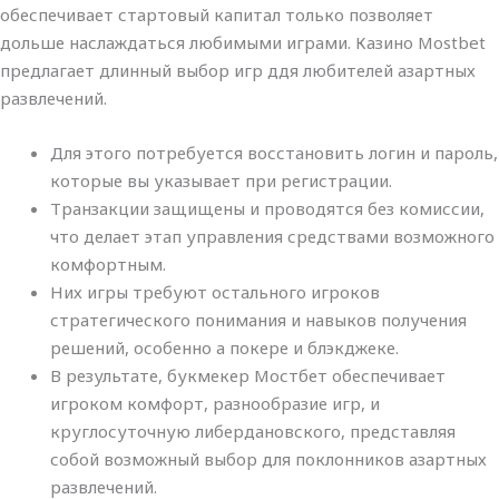
обеспечивает стартовый капитал только позволяет
дольше наслаждаться любимыми играми. Казино Mostbet
предлагает длинный выбор игр ддя любителей азартных
развлечений.
Для этого потребуется восстановить логин и пароль,
которые вы указывает при регистрации.
Транзакции защищены и проводятся без комиссии,
что делает этап управления средствами возможного
комфортным.
Них игры требуют остального игроков
стратегического понимания и навыков получения
решений, особенно а покере и блэкджеке.
В результате, букмекер Мостбет обеспечивает
игроком комфорт, разнообразие игр, и
круглосуточную либердановского, представляя
собой возможный выбор для поклонников азартных
развлечений.