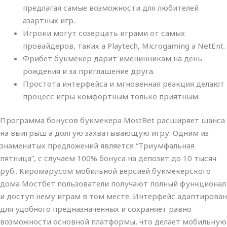
предлагая самые возможности для любителей
азартных игр.
Игроки могут созерцать играми от самых
провайдеров, таких а Playtech, Microgaming а NetEnt.
Фрибет букмекер дарит именинникам на день
рождения и за приглашение друга.
Простота интерфейса и мгновенная реакция делают
процесс игры комфортным только приятным.
Программа бонусов букмекера MostBet расширяет шанса
на выигрыш а долгую захватывающую игру. Одним из
знаменитых предложений является “Триумфальная
пятница”, с случаем 100% бонуса на депозит до 10 тысяч
руб.. Киромарусом мобильной версией букмекерского
дома Мостбет пользователи получают полный функционал
и доступ нему играм в том месте. Интерфейс адаптирован
для удобного предназначенных и сохраняет равно
возможности основной платформы, что делает мобильную