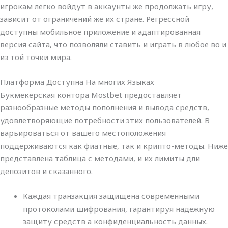
игрокам легко войдут в аккаунты же продолжать игру,
зависит от ограничений же их стране. Регрессной
доступны мобильное приложение и адаптированная
версия сайта, что позволяли ставить и играть в любое во и
из той точки мира.
Платформа Доступна На многих Языках
Букмекерская контора Mostbet предоставляет
разнообразные методы пополнения и вывода средств,
удовлетворяющие потребности этих пользователей. В
варьироваться от вашего местоположения
поддерживаются как фиатные, так и крипто-методы. Ниже
представлена таблица с методами, и их лимиты дли
депозитов и сказанного.
Каждая транзакция защищена современными
протоколами шифрования, гарантируя надёжную
защиту средств а конфиденциальность данных.