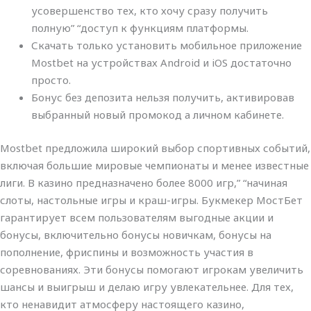
усовершенство тех, кто хочу сразу получить
полную” “доступ к функциям платформы.
Скачать только установить мобильное приложение
Mostbet на устройствах Android и iOS достаточно
просто.
Бонус без депозита нельзя получить, активировав
выбранный новый промокод а личном кабинете.
Mostbet предложила широкий выбор спортивных событий,
включая большие мировые чемпионаты и менее известные
лиги. В казино предназначено более 8000 игр,” “начиная
слоты, настольные игры и краш-игры. Букмекер МостБет
гарантирует всем пользователям выгодные акции и
бонусы, включительно бонусы новичкам, бонусы на
пополнение, фриспины и возможность участия в
соревнованиях. Эти бонусы помогают игрокам увеличить
шансы и выигрыш и делаю игру увлекательнее. Для тех,
кто ненавидит атмосферу настоящего казино,