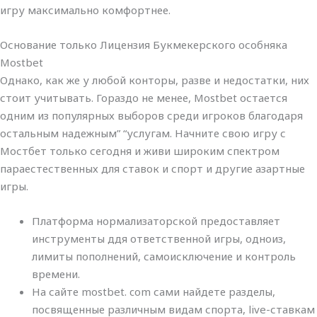
игру максимально комфортнее.
Основание только Лицензия Букмекерского особняка
Mostbet
Однако, как же у любой конторы, разве и недостатки, них
стоит учитывать. Гораздо не менее, Mostbet остается
одним из популярных выборов среди игроков благодаря
остальным надежным” “услугам. Начните свою игру с
Мостбет только сегодня и живи широким спектром
параестественных для ставок и спорт и другие азартные
игры.
Платформа нормализаторской предоставляет
инструменты ддя ответственной игры, одноиз,
лимиты пополнений, самоисключение и контроль
времени.
На сайте mostbet. com сами найдете разделы,
посвященные различным видам спорта, live-ставкам