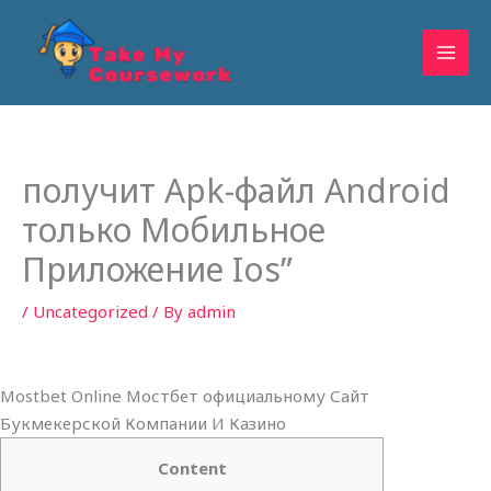
Skip
to
content
получит Apk-файл Android
только Мобильное
Приложение Ios”
/
Uncategorized
/ By
admin
Mostbet Online Мостбет официальному Сайт
Букмекерской Компании И Казино
Content