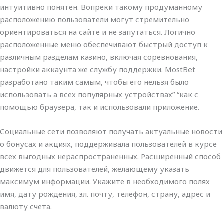
интуитивно понятен. Вопреки такому продуманному
расположению пользователи могут стремительно
ориентироваться на сайте и не запутаться. Логично
расположенные меню обеспечивают быстрый доступ к
различным разделам казино, включая соревнования,
настройки аккаунта же службу поддержки. MostBet
разработано таким самым, чтобы его нельзя было
использовать а всех популярных устройствах” “как с
помощью браузера, так и использовали приложение.
Социальные сети позволяют получать актуальные новости
о бонусах и акциях, поддерживала пользователей в курсе
всех выгодных нераспространенных. Расширенный способ
движется для пользователей, желающему указать
максимум информации. Укажите в необходимого полях
имя, дату рождения, эл. почту, телефон, страну, адрес и
валюту счета.