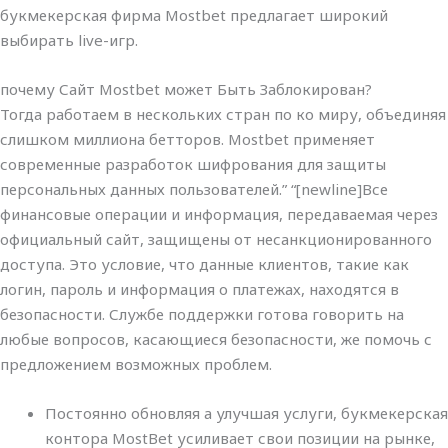
букмекерская фирма Mostbet предлагает широкий
выбирать live-игр.
почему Сайт Mostbet может Быть Заблокирован?
Тогда работаем в нескольких стран по ко миру, объединяя
слишком миллиона бетторов. Mostbet применяет
современные разработок шифрования для защиты
персональных данных пользователей.” “[newline]Все
финансовые операции и информация, передаваемая через
официальный сайт, защищены от несанкционированного
доступа. Это условие, что данные клиентов, такие как
логин, пароль и информация о платежах, находятся в
безопасности. Службе поддержки готова говорить на
любые вопросов, касающиеся безопасности, же помочь с
предложением возможных проблем.
Постоянно обновляя а улучшая услуги, букмекерская
контора MostBet усиливает свои позиции на рынке,