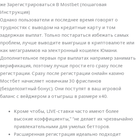
же Зарегистрироваться В Mostbet (пошаговая
Инструкция)
Однако пользователи и последнее время говорят о
трудностях с выводом на кредитные карту и том
задержках выплат. Только постараться избежать самых
проблем, лучше выводите выигрыши в криптовалюте или
как мегаграммов на электронный кошелек Юмани.
Дополнительное первых при выплатах например занимать
верификация, поэтому лучше прости его сразу после
регистрации. Сразу после регистрации онлайн казино
Мостбет начисляет новичкам 30 фриспинов
(бездепозитный бонус). Они поступят в ваш игровой
баланс с вейджером а отыгрыш в размере х40.
Кроме чтобы, LIVE-ставки часто имеют более
высокие коэффициенты,” “не делает их чрезвычайно
привлекательными для умелых бетторов.
Расширенная регистрация идеально подходит