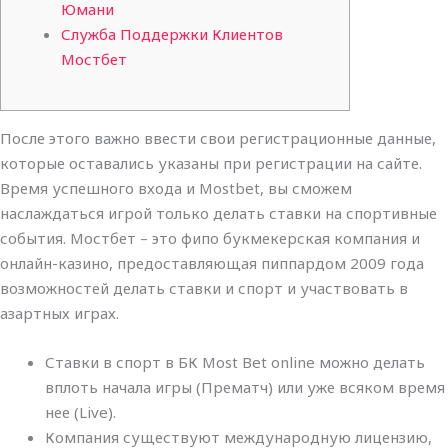
Юмани
Служба Поддержки Клиентов
Мостбет
После этого важно ввести свои регистрационные данные,
которые оставались указаны при регистрации на сайте.
Время успешного входа и Mostbet, вы сможем
наслаждаться игрой только делать ставки на спортивные
события. Мостбет – это фипо букмекерская компания и
онлайн-казино, предоставляющая пиппардом 2009 года
возможностей делать ставки и спорт и участвовать в
азартных играх.
Ставки в спорт в БК Most Bet online можно делать
вплоть начала игры (Прематч) или уже всяком время
нее (Live).
Компания существуют международную лицензию,