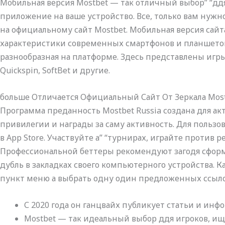
Мобильная версия Mostbet — так отличный выбор” “ддя
приложение на ваше устройство. Все, только вам нужн
на официальному сайт Mostbet. Мобильная версия сай
характеристики современных смартфонов и планшетов
разнообразная на платформе. Здесь представлены игры 
Quickspin, SoftBet и другие.
больше Отличается Официальный Сайт От Зеркала Mos
Программа преданность Mostbet Russia создана для а
привилегии и награды за саму активность. Для пользо
в App Store. Участвуйте а” “турнирах, играйте проти
Профессиональной беттеры рекомендуют загодя сформи
дубль в закладках своего компьютерного устройства. К
пункт меню а выбрать одну один предложенных ссыло
С 2020 года он ганцвайх публикует статьи и и
Mostbet — так идеальный выбор ддя игроков, и