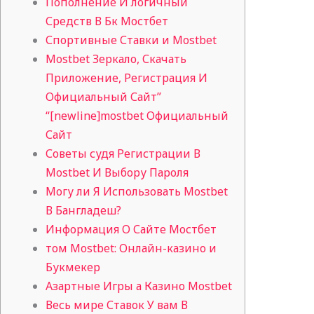
Пополнение И логичный
Средств В Бк Мостбет
Спортивные Ставки и Mostbet
Mostbet Зеркало, Скачать
Приложение, Регистрация И
Официальный Сайт”
“[newline]mostbet Официальный
Сайт
Советы судя Регистрации В
Mostbet И Выбору Пароля
Могу ли Я Использовать Mostbet
В Бангладеш?
Информация О Сайте Мостбет
том Mostbet: Онлайн-казино и
Букмекер
Азартные Игры а Казино Mostbet
Весь мире Ставок У вам В