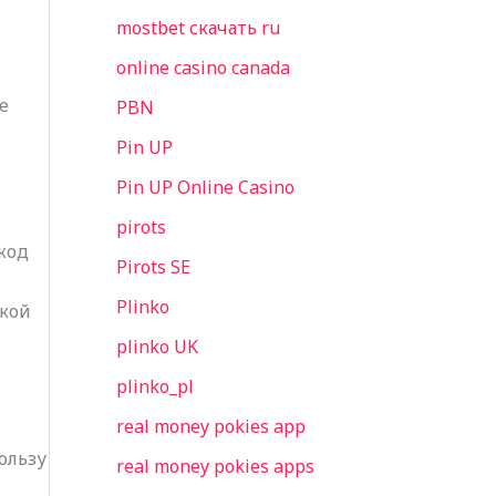
mostbet скачать ru
online casino canada
е
PBN
Pin UP
Pin UP Online Casino
pirots
код
Pirots SE
Plinko
ской
и
plinko UK
plinko_pl
real money pokies app
ользу
real money pokies apps