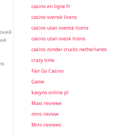
casino en ligne fr
casino svensk licens
casino utan svensk licens
рокий
casino utan svesk licens
лей
casino zonder crucks netherlands
crazy time
те
Fair Go Casino
Game
kasyno online pl
Maxi reviewe
mini-review
Mini-reviews