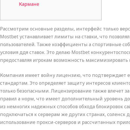
Кармане
Рассмотрим основные разделы, интерфейс только верси
Mostbet устанавливает лимиты на ставки, что позволя
пользователей. Также коэффициенты а спортивные соб
условия ддя ставок. Это делаю Mostbet конкурентоспо
предоставляя игрокам возможность максимизировать
Компания имеет войну лицензию, что подтверждает е
стандартам. Это определяет защиту интересов клиенто
только безопасными. Лицензирование также влечет за
правил а норм, что имеет дополнительный уровень до
из немногих надежных способов обхода блокировок са
подключаться к серверам же других странах, соленск 
использование прокси-серверов и рассчитанных прил