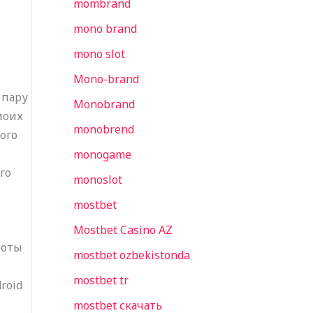
mombrand
mono brand
mono slot
Mono-brand
 пару
Monobrand
моих
monobrend
ого
monogame
го
monoslot
mostbet
Mostbet Casino AZ
лоты
mostbet ozbekistonda
mostbet tr
roid
mostbet скачать