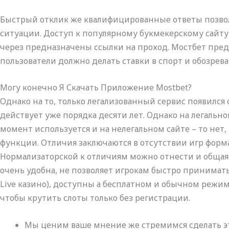
Быстрый отклик же квалифицированные ответы позво
ситуации. Доступ к популярному букмекерскому сайт
через предназначены ссылки на проход. Мостбет пред
пользователи должно делать ставки в спорт и обозре
Могу конечно Я Скачать Приложение Mostbet?
Однако на то, только легализованный сервис появилс
действует уже порядка десяти лет. Однако на легально
момент используется и на нелегальном сайте – то нет,
функции. Отличия заключаются в отсутствии игр формат
Нормализаторской к отличиям можно отнести и общая 
очень удобна, не позволяет игрокам быстро принимать
Live казино), доступны а бесплатном и обычном режи
чтобы крутить слоты только без регистрации.
Мы ценим ваше мнение же стремимся сделать эт