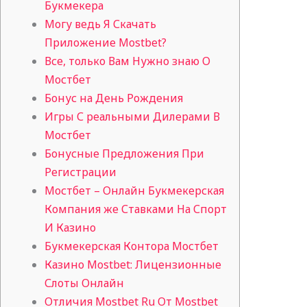
Букмекера
Могу ведь Я Скачать
Приложение Mostbet?
Все, только Вам Нужно знаю О
Мостбет
Бонус на День Рождения
Игры С реальными Дилерами В
Мостбет
Бонусные Предложения При
Регистрации
Мостбет – Онлайн Букмекерская
Компания же Ставками На Спорт
И Казино
Букмекерская Контора Мостбет
Казино Mostbet: Лицензионные
Слоты Онлайн
Отличия Mostbet Ru От Mostbet