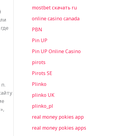
mostbet скачать ru
й
online casino canada
или
 где
PBN
Pin UP
Pin UP Online Casino
pirots
Pirots SE
Plinko
 п.
сайту
plinko UK
ме
plinko_pl
»,
real money pokies app
real money pokies apps