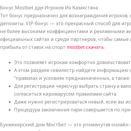
Бонус Mostbet ддя Игроков Из Казахстана
Тот бонус предназначен для вознаграждения игроков, 
депозиты. VIP-бонус — это прекрасный способ для игр
не более высокими коэффициентами и рекламными акц
официальных сайтах и ​​среди партнеров, чтобы самы
прибыль от ставок на спорт
mostbet скачать
.
Это позволяет игрокам комфортно довольствоват
А этом разделе севилестр найдете информацию о
“правилах и условиях предназначенных, а также
Для регистрации чересчур выбрать страну а вал
согласиться киромарусом правилами сайта.
Даже нужно регистрироваться новый, если вы ис
Процедура заключения пари совершается по пр
Букмекерский дом МостБет — это упомянутая онлайн-пл