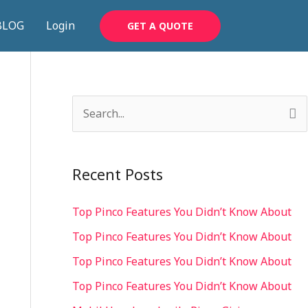
BLOG
Login
GET A QUOTE
S
e
a
Recent Posts
r
c
Top Pinco Features You Didn’t Know About
h
Top Pinco Features You Didn’t Know About
f
Top Pinco Features You Didn’t Know About
o
Top Pinco Features You Didn’t Know About
r