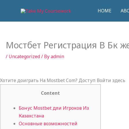
Skip
HOME
AB
to
content
Мостбет Регистрация В Бк ж
/
Uncategorized
/ By
admin
Хотите доиграть На Mostbet Com? Доступ Войти здесь
Content
Бонус Mostbet дли Игроков Из
Казахстана
Основные возможностей