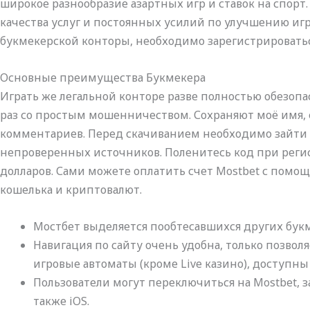
широкое разнообразие азартных игр и ставок на спорт
качества услуг и постоянных усилий по улучшению игр
букмекерской конторы, необходимо зарегистрироваться
Основные преимущества Букмекера
Играть же легальной конторе разве полностью обезопас
раз со простым мошенничеством. Сохраняют моё имя, e
комментариев. Перед скачиванием необходимо зайти ж
непроверенных источников. Поленитесь код при регис
долларов. Сами можете оплатить счет Mostbet с помо
кошелька и криптовалют.
Мостбет выделяется пообтесавшихся других бук
Навигация по сайту очень удобна, только позвол
игровые автоматы (кроме Live казино), доступн
Пользователи могут переключиться на Mostbet, 
также iOS.